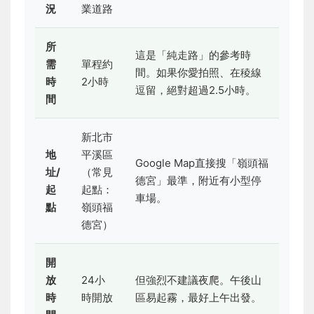
況
業道路
所
這是「純走路」的參考時
需
單程約
間。如果你愛拍照、在稜線
時
2小時
逗留，絕對超過2.5小時。
間
新北市
地
平溪區
Google Map直接搜「嶺頭福
址/
（常見
德宮」最準，附近有小型停
起
起點：
車場。
點
嶺頭福
德宮）
開
放
24小
但強烈不建議夜爬。午後山
時
時開放
區易起霧，最好上午出發。