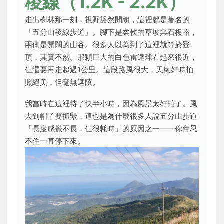
稜線（1.2K - 2.2K）
走出樹林那一刻，視野豁然開朗，這裡就是著名的
「五分山稜線步道」。腳下是柔軟的草坡與石板路，
兩側是開闊的山谷。很多人以為到了這裡就等於登
頂，其實不然。那顆巨大的白色雷達球看起來很近，
但還要再走超過1公里。這段路風很大，天氣好時拍
照絕美，但毫無遮蔭。
我當時在這裡待了快半小時，因為風景太好拍了。風
大到帽子要抓緊，這也是為什麼很多人說五分山步道
「長度感覺不長，但很耗時」的原因之一——你會忍
不住一直停下來。