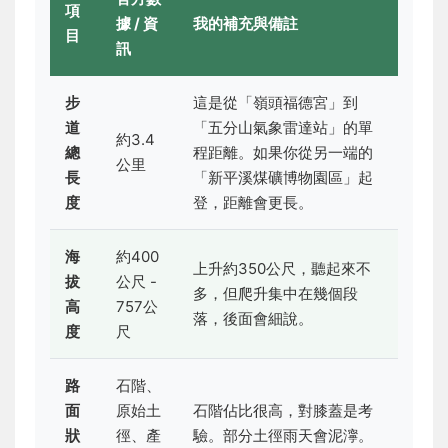
項
據 / 資
我的補充與備註
目
訊
步
這是從「嶺頭福德宮」到
道
「五分山氣象雷達站」的單
約3.4
總
程距離。如果你從另一端的
公里
長
「新平溪煤礦博物園區」起
度
登，距離會更長。
海
約400
上升約350公尺，聽起來不
拔
公尺 -
多，但爬升集中在幾個段
高
757公
落，後面會細說。
度
尺
路
石階、
面
原始土
石階佔比很高，對膝蓋是考
狀
徑、產
驗。部分土徑雨天會泥濘。