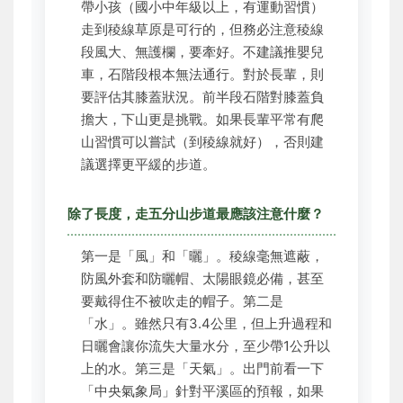
帶小孩（國小中年級以上，有運動習慣）
走到稜線草原是可行的，但務必注意稜線
段風大、無護欄，要牽好。不建議推嬰兒
車，石階段根本無法通行。對於長輩，則
要評估其膝蓋狀況。前半段石階對膝蓋負
擔大，下山更是挑戰。如果長輩平常有爬
山習慣可以嘗試（到稜線就好），否則建
議選擇更平緩的步道。
除了長度，走五分山步道最應該注意什麼？
第一是「風」和「曬」。稜線毫無遮蔽，
防風外套和防曬帽、太陽眼鏡必備，甚至
要戴得住不被吹走的帽子。第二是
「水」。雖然只有3.4公里，但上升過程和
日曬會讓你流失大量水分，至少帶1公升以
上的水。第三是「天氣」。出門前看一下
「中央氣象局」針對平溪區的預報，如果