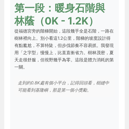
第一段：暖身石階與
林蔭（0K - 1.2K）
從福德宮旁的階梯開始，這段幾乎全是石階，一路在
樹林裡向上。別小看這1.2公里，階梯的坡度設計得
有點尷尬，不算特陡，但步伐節奏不容易抓。我發現
用「之字型」慢慢上，比直直衝省力。樹林茂密，夏
天走很舒服，但視野幾乎為零。這段是體力消耗的第
一關。
走到約0.8K處有個小平台，記得回頭看，樹縫中
可能看到基隆嶼，那是第一個小獎勵。