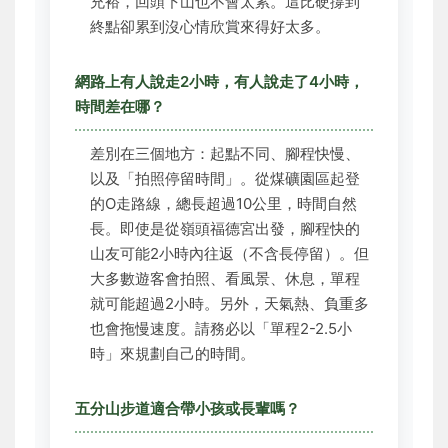
充裕，回頭下山也不會太累。這比硬撐到
終點卻累到沒心情欣賞來得好太多。
網路上有人說走2小時，有人說走了4小時，
時間差在哪？
差別在三個地方：起點不同、腳程快慢、
以及「拍照停留時間」。從煤礦園區起登
的O走路線，總長超過10公里，時間自然
長。即使是從嶺頭福德宮出發，腳程快的
山友可能2小時內往返（不含長停留）。但
大多數遊客會拍照、看風景、休息，單程
就可能超過2小時。另外，天氣熱、負重多
也會拖慢速度。請務必以「單程2-2.5小
時」來規劃自己的時間。
五分山步道適合帶小孩或長輩嗎？