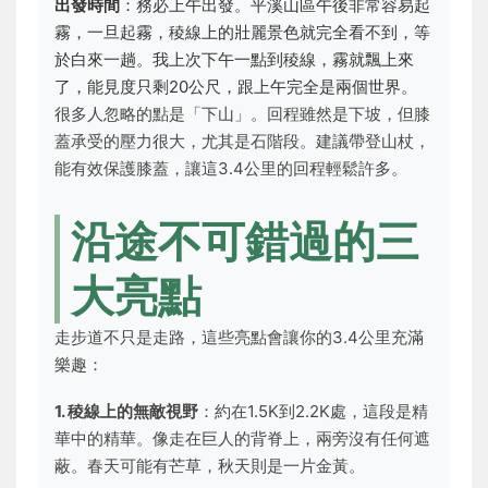
出發時間
：務必上午出發。平溪山區午後非常容易起
霧，一旦起霧，稜線上的壯麗景色就完全看不到，等
於白來一趟。我上次下午一點到稜線，霧就飄上來
了，能見度只剩20公尺，跟上午完全是兩個世界。
很多人忽略的點是「下山」。回程雖然是下坡，但膝
蓋承受的壓力很大，尤其是石階段。建議帶登山杖，
能有效保護膝蓋，讓這3.4公里的回程輕鬆許多。
沿途不可錯過的三
大亮點
走步道不只是走路，這些亮點會讓你的3.4公里充滿
樂趣：
1. 稜線上的無敵視野
：約在1.5K到2.2K處，這段是精
華中的精華。像走在巨人的背脊上，兩旁沒有任何遮
蔽。春天可能有芒草，秋天則是一片金黃。