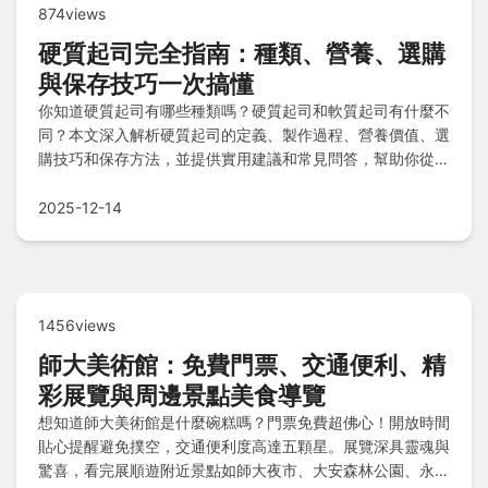
874views
硬質起司完全指南：種類、營養、選購
與保存技巧一次搞懂
你知道硬質起司有哪些種類嗎？硬質起司和軟質起司有什麼不
同？本文深入解析硬質起司的定義、製作過程、營養價值、選
購技巧和保存方法，並提供實用建議和常見問答，幫助你從新
手變專家，享受硬質起司的美味與健康。
2025-12-14
1456views
師大美術館：免費門票、交通便利、精
彩展覽與周邊景點美食導覽
想知道師大美術館是什麼碗糕嗎？門票免費超佛心！開放時間
貼心提醒避免撲空，交通便利度高達五顆星。展覽深具靈魂與
驚喜，看完展順遊附近景點如師大夜市、大安森林公園、永康