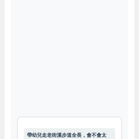
帶幼兒走老街溪步道全長，會不會太