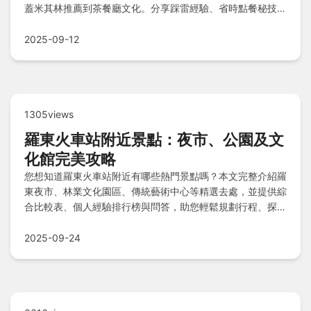
蓋米其林推薦到茶餐廳文化。分享踩雷經驗、省時點餐秘技，
並解答常見疑問，讓您登機前輕鬆享受美味之旅，避開地雷不
浪費時間。
2025-09-12
1305views
羅東火車站附近景點：夜市、公園及文
化館完美攻略
您想知道羅東火車站附近有哪些熱門景點嗎？本文完整介紹羅
東夜市、林業文化園區、傳統藝術中心等精選去處，並提供綜
合比較表、個人經驗排行榜與問答，助您輕鬆規劃行程、探索
宜蘭魅力。
2025-09-24