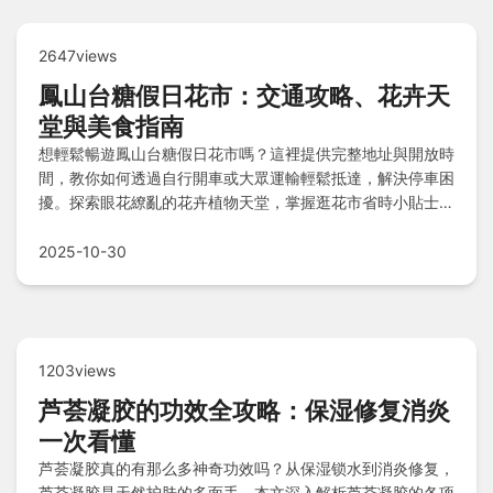
2647views
鳳山台糖假日花市：交通攻略、花卉天
堂與美食指南
想輕鬆暢遊鳳山台糖假日花市嗎？這裡提供完整地址與開放時
間，教你如何透過自行開車或大眾運輸輕鬆抵達，解決停車困
擾。探索眼花繚亂的花卉植物天堂，掌握逛花市省時小貼士與
真心建議。逛餓了？推薦周邊美食如臺糖農園中心冰品、橋頭
糖廠小吃及停車場攤販，還有常見疑問解答，讓你的花市之旅
2025-10-30
零煩惱！
1203views
芦荟凝胶的功效全攻略：保湿修复消炎
一次看懂
芦荟凝胶真的有那么多神奇功效吗？从保湿锁水到消炎修复，
芦荟凝胶是天然护肤的多面手。本文深入解析芦荟凝胶的各项