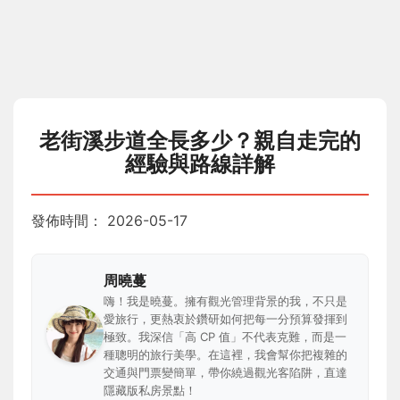
老街溪步道全長多少？親自走完的
經驗與路線詳解
發佈時間：
2026-05-17
周曉蔓
嗨！我是曉蔓。擁有觀光管理背景的我，不只是
愛旅行，更熱衷於鑽研如何把每一分預算發揮到
極致。我深信「高 CP 值」不代表克難，而是一
種聰明的旅行美學。在這裡，我會幫你把複雜的
交通與門票變簡單，帶你繞過觀光客陷阱，直達
隱藏版私房景點！