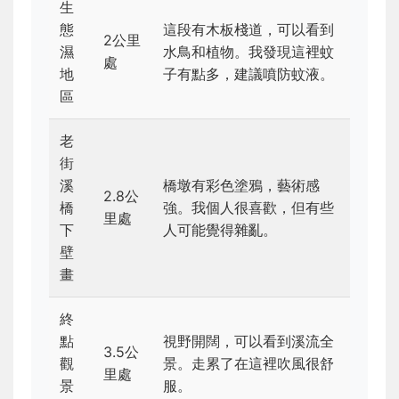
生
態
這段有木板棧道，可以看到
2公里
濕
水鳥和植物。我發現這裡蚊
處
地
子有點多，建議噴防蚊液。
區
老
街
溪
橋墩有彩色塗鴉，藝術感
2.8公
橋
強。我個人很喜歡，但有些
里處
下
人可能覺得雜亂。
壁
畫
終
點
視野開闊，可以看到溪流全
3.5公
觀
景。走累了在這裡吹風很舒
里處
景
服。