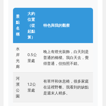
大約
景
位置
點
（從
特色與我的觀察
名
起點
稱
算）
水
晚上有燈光裝飾，白天則是
岸
0.5公
普通的橋樑。我白天去，覺
光
里處
得普通，但拍照不錯。
廊
河
有草坪和休息椅，很多家庭
濱
1.2公
在這裡野餐。我看到的缺點
公
里處
是週末人稍多。
園