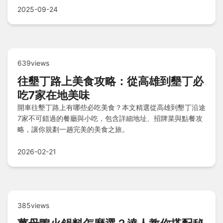
溫泉假期！
2025-09-24
639views
往墾丁路上美食攻略：從高雄到墾丁必
吃7家在地美味
開車往墾丁路上有哪些必吃美食？本文精選從高雄到墾丁沿途
7家不可錯過的餐廳與小吃，包含詳細地址、招牌菜與點餐攻
略，讓你規劃一趟完美的美食之旅。
2026-02-21
385views