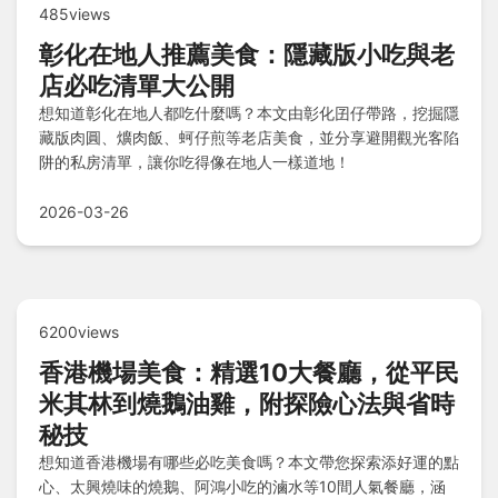
485views
彰化在地人推薦美食：隱藏版小吃與老
店必吃清單大公開
想知道彰化在地人都吃什麼嗎？本文由彰化囝仔帶路，挖掘隱
藏版肉圓、爌肉飯、蚵仔煎等老店美食，並分享避開觀光客陷
阱的私房清單，讓你吃得像在地人一樣道地！
2026-03-26
6200views
香港機場美食：精選10大餐廳，從平民
米其林到燒鵝油雞，附探險心法與省時
秘技
想知道香港機場有哪些必吃美食嗎？本文帶您探索添好運的點
心、太興燒味的燒鵝、阿鴻小吃的滷水等10間人氣餐廳，涵