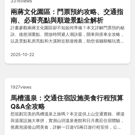
3316views
兩蔣文化園區：門票預約攻略、交通指
南、必看亮點與順遊景點全解析
計畫參觀兩蔣文化園區卻不知如何準備？本文詳解門票預約秘
訣、後慈湖重點、開放時間避人潮訣竅，開車與搭車全攻略，
以及景點私房亮點和大溪附近順遊推薦，助您省錢順暢玩透
透！
2025-10-22
1927views
馬槽溫泉：交通住宿設施美食行程預算
Q&A全攻略
想規劃完美的馬槽溫泉之旅嗎？本文提供上山交通實錄、裸湯
與湯屋設施大車拼，實測山玥溫泉會館和日月農莊住宿體驗，
推薦泡湯後山間美食，詳解一日遊VS兩日遊行程安排，公開
預算明細，並由資深湯客解答常見疑問，助你輕鬆享受全方位