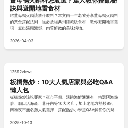
薑母鴨火鍋料怎麼選？達人教你搭配秘
訣與避開地雷食材
吃薑母鴨火鍋該放什麼料？本文由十年老饕分享薑母鴨火鍋料
的黃金搭配法則，從必放經典到隱藏版食材，教你避開地雷選
項，煮出湯頭濃郁、肉質鮮嫩的美味鍋物。
2026-04-03
12592views
板橋熱炒：10大人氣店家與必吃Q&A
懶人包
板橋熱炒該吃哪家？夜市平價、活跳海鮮通通有！精選阿海熱
炒、廟口活海產、巷仔內等10大名店，加上老地方熱炒99、
南雅夜市無名攤人氣選擇，搭配熱炒小學堂Q&A解答你的疑
問。快速找到合胃口、高CP值的美味熱炒店，輕鬆規劃你的
板橋熱炒之旅！
2025-10-13