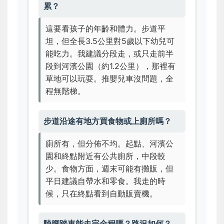
累？
這要看孩子的年齡和體力。步道平
坦，但全長3.5公里對5歲以下幼兒可
能吃力。我建議分段走，或只走前半
段到河濱公園（約1.2公里），那裡有
草地可以玩耍。推嬰兒車沒問題，全
程無階梯。
步道沿途有地方買食物或上廁所嗎？
廁所有，但分佈不均。起點、河濱公
園和終點附近有公共廁所，中段較
少。食物方面，週末可能有攤販，但
平日建議自帶水和零食。我走的時
候，只在終點看到自動販賣機。
騎腳踏車能走完全程嗎？路況如何？