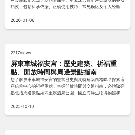
功效，包括科学依据、正确使用技巧、常见误区及个人经验分
享，帮助您安全有效地利用芦荟凝胶解决皮肤问题。
2026-01-08
2217views
屏東車城福安宮：歷史建築、祈福重
點、開放時間與周邊景點指南
想了解屏東車城福安宮的豐富歷史與獨特建築風格嗎？探索這
座信仰中心的祈福重點，掌握開放時間與交通指南，必體驗亮
點包括周邊景點如四重溪溫泉公園、國立海洋生物博物館和龜
山步道。推薦住宿如清泉日式溫泉館與茴香戀戀溫泉會館，搭
配在地美食指南與實用注意事項，助您規劃一趟深度文化之
2025-10-10
旅！