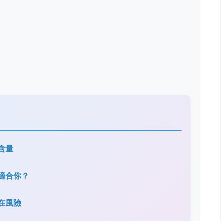
含量
適合你？
在風險