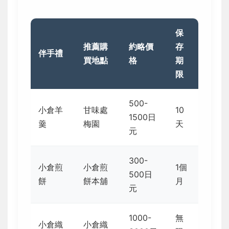
保
推薦購
約略價
存
伴手禮
買地點
格
期
限
500-
小倉羊
甘味處
10
1500日
羹
梅園
天
元
300-
小倉煎
小倉煎
1個
500日
餅
餅本舖
月
元
1000-
無
小倉織
小倉織