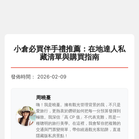
小倉必買伴手禮推薦：在地達人私
藏清單與購買指南
發佈時間：
2026-02-09
周曉蔓
嗨！我是曉蔓。擁有觀光管理背景的我，不只是
愛旅行，更熱衷於鑽研如何把每一分預算發揮到
極致。我深信「高 CP 值」不代表克難，而是一
種聰明的旅行美學。在這裡，我會幫你把複雜的
交通與門票變簡單，帶你繞過觀光客陷阱，直達
隱藏版私房景點！