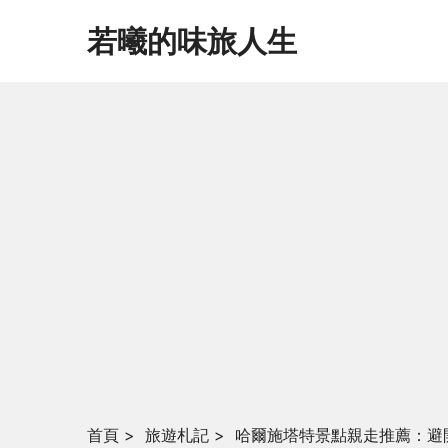
若曦的味旅人生
首頁
>
旅遊札記
>
哈爾施塔特景點親走推薦：避