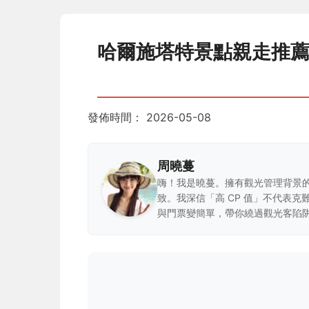
哈爾施塔特景點親走推
發佈時間：
2026-05-08
周曉蔓
嗨！我是曉蔓。擁有觀光管理背景
致。我深信「高 CP 值」不代表
與門票變簡單，帶你繞過觀光客陷