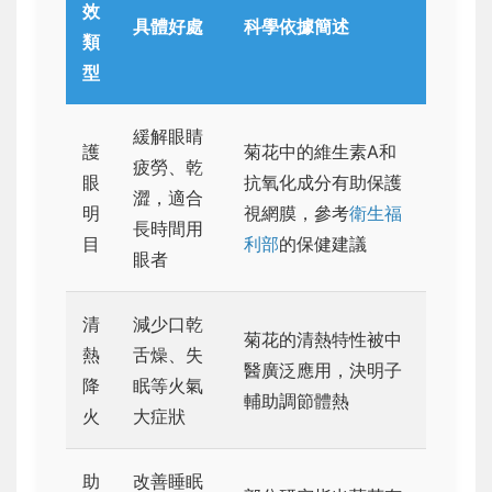
效
具體好處
科學依據簡述
類
型
緩解眼睛
護
菊花中的維生素A和
疲勞、乾
眼
抗氧化成分有助保護
澀，適合
明
視網膜，參考
衛生福
長時間用
目
利部
的保健建議
眼者
清
減少口乾
菊花的清熱特性被中
熱
舌燥、失
醫廣泛應用，決明子
降
眠等火氣
輔助調節體熱
火
大症狀
助
改善睡眠