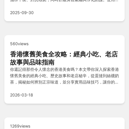
務必稀釋並做皮膚測試，孕婦、哺乳媽媽或特殊疾病者應諮詢
專業，無光敏性疑慮。透過嗅吸、按摩、泡澡等實用方法融入
2025-09-30
生活，還能探索常見問答解決疑慮，享受身心深度連結的美好
體驗！
560views
香港懷舊美食全攻略：經典小吃、老店
故事與品味指南
你還記得那些令人懷念的香港美食嗎？本文帶你深入探索香港
懷舊美食的經典小吃、歷史故事和老店秘辛，從蛋撻到絲襪奶
茶，揭秘如何辨別正宗味道，並分享實用品味技巧，讓你的美
食之旅更難忘。
2026-03-18
1269views