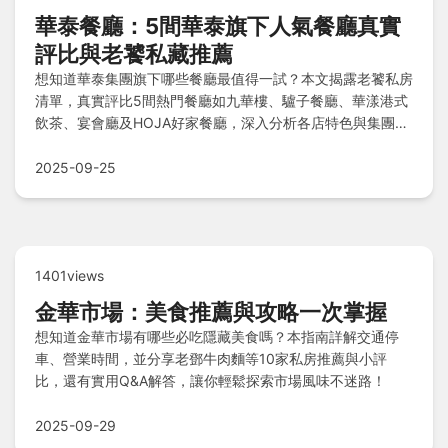
華泰餐廳：5間華泰旗下人氣餐廳真實
評比與老饕私藏推薦
想知道華泰集團旗下哪些餐廳最值得一試？本文揭露老饕私房
清單，真實評比5間熱門餐廳如九華樓、驢子餐廳、華漾港式
飲茶、宴會廳及HOJA好家餐廳，深入分析各店特色與集團餐
飲品牌速查表，助您輕鬆規劃完美用餐體驗。
2025-09-25
1401views
金華市場：美食推薦與攻略一次掌握
想知道金華市場有哪些必吃隱藏美食嗎？本指南詳解交通停
車、營業時間，並分享老鄧牛肉麵等10家私房推薦與小評
比，還有實用Q&A解答，讓你輕鬆探索市場風味不迷路！
2025-09-29