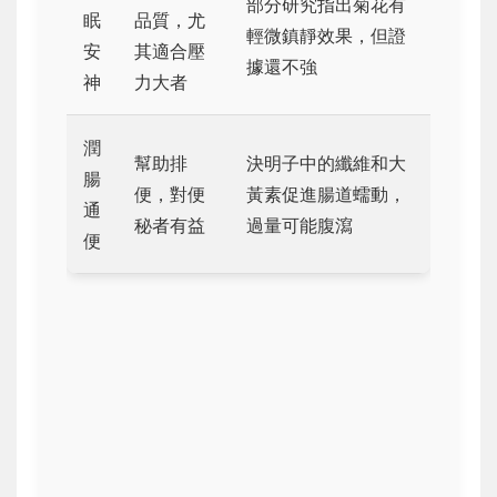
部分研究指出菊花有
眠
品質，尤
輕微鎮靜效果，但證
安
其適合壓
據還不強
神
力大者
潤
幫助排
決明子中的纖維和大
腸
便，對便
黃素促進腸道蠕動，
通
秘者有益
過量可能腹瀉
便