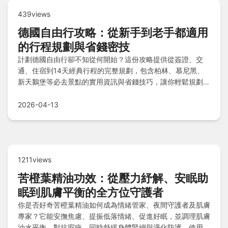
439views
德國自由行攻略：從新手到老手都適用
的行程規劃與省錢密技
計劃德國自由行卻不知從何開始？這份攻略提供從簽證、交
通、住宿到14天經典行程的完整規劃，包含柏林、慕尼黑、
新天鵝堡等必去景點的實用資訊與省錢技巧，讓你輕鬆規劃難
忘的德國之旅。
2026-04-13
1211views
苦橙葉精油功效：從壓力紓解、安眠助
眠到肌膚平衡的全方位守護者
你是否好奇苦橙葉精油如何成為情緒管家、夜間守護者及肌膚
專家？它能安撫焦慮、提振低落情緒、促進好眠，並調理肌膚
油水平衡、對抗瑕疵，同時舒緩身體緊繃與淨化防護。使用前