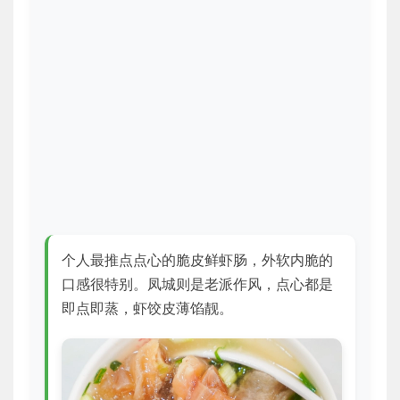
个人最推点点心的脆皮鲜虾肠，外软内脆的
口感很特别。凤城则是老派作风，点心都是
即点即蒸，虾饺皮薄馅靓。