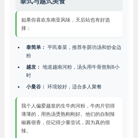
泰式与越式美食
如果你喜欢东南亚风味，天后站也有好选
择：
泰简单：
平民泰菜，推荐冬荫功汤和炒金边
粉
越发：
地道越南河粉，汤头用牛骨熬制8小
时
小曼谷：
环境较好，适合多人聚餐
我个人偏爱越发的生牛肉河粉，牛肉片切得
薄薄的，用热汤烫熟刚刚好。他们的自制辣
椒酱很香，但记得少量尝试，因为真的很
辣。