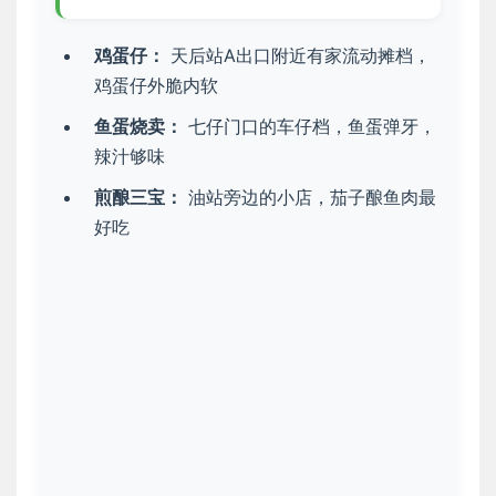
鸡蛋仔：
天后站A出口附近有家流动摊档，
鸡蛋仔外脆内软
鱼蛋烧卖：
七仔门口的车仔档，鱼蛋弹牙，
辣汁够味
煎酿三宝：
油站旁边的小店，茄子酿鱼肉最
好吃