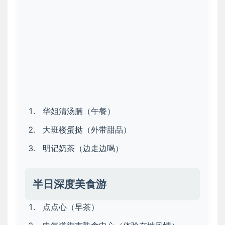
华姐清汤腩（午餐）
大班楼蛋挞（外带甜品）
明记奶茶（边走边喝）
半日深度美食游
点点心（早茶）