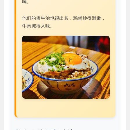
喝。
他们的蛋牛治也很出名，鸡蛋炒得滑嫩，
牛肉腌得入味。