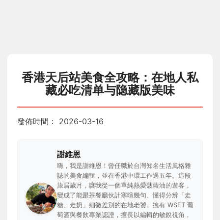
香港天后站美食全攻略：在地人私
藏必吃清单与隐藏版美味
發佈時間：
2026-03-16
謝維恩
嗨，我是謝維恩！曾任職於台灣知名生活風格雜
誌的美食編輯，並在香港中環工作過五年。這段
旅居歲月，讓我從一個單純熱愛菠蘿油的遊客，
變成了能跟茶餐廳伙計寒暄幾句、懂得分辨「走
糖、走奶」細微差別的在地老饕。擁有 WSET 葡
萄酒與餐飲專業認證，擅長以編輯的敏銳視角，