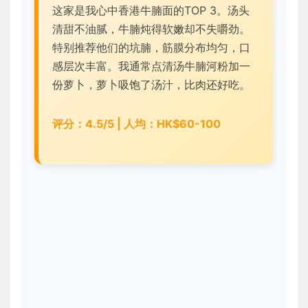
这家是我心中香港牛腩面的TOP 3。汤头
清甜不油腻，牛腩炖得软嫩却不失嚼劲。
特别推荐他们的坑腩，筋膜分布均匀，口
感层次丰富。我通常点清汤牛腩河粉加一
份萝卜，萝卜吸饱了汤汁，比肉还好吃。
评分：4.5/5 | 人均：HK$60-100