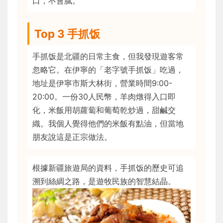
口，不會膩。
Top 3 手抓饭
手抓饭是北疆的日常主食，但我發現遊客常
忽略它。在伊寧的「老字號手抓饭」吃過，
地址是伊寧市斯大林街，營業時間9:00-
20:00。一份30人民幣，羊肉燉得入口即
化，米飯用胡蘿蔔和葡萄乾炒過，甜鹹交
織。我個人覺得他們的米飯有點油，但當地
朋友說這是正宗做法。
根據新疆旅遊局的資料，手抓饭的歷史可追
溯到絲綢之路，是遊牧民族的智慧結晶。