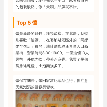
如果你怕酸，記得先試一小口，或者買市售
的包裝酸奶，像「天潤」品牌就不錯。
Top 5 馕
馕是新疆的麵包，種類多樣。在北疆，我特
別喜歡「油馕」，在喀納斯景區外的「阿娜
尔罕馕店」買的，地址是喀納斯景區入口商
業街，營業時間8:00-19:00。一個油馕10人
民幣，外脆內軟，帶著芝麻香。我買了幾個
當旅途乾糧，比泡麵強多了。
馕保存期長，帶回家當紀念品也行，但注意
天氣潮濕的話容易變軟。