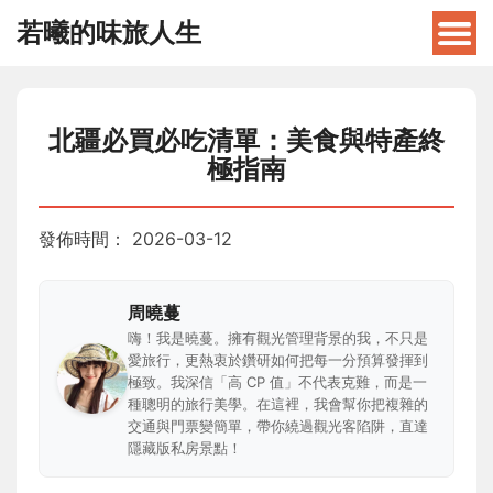
若曦的味旅人生
北疆必買必吃清單：美食與特產終
極指南
發佈時間：
2026-03-12
周曉蔓
嗨！我是曉蔓。擁有觀光管理背景的我，不只是
愛旅行，更熱衷於鑽研如何把每一分預算發揮到
極致。我深信「高 CP 值」不代表克難，而是一
種聰明的旅行美學。在這裡，我會幫你把複雜的
交通與門票變簡單，帶你繞過觀光客陷阱，直達
隱藏版私房景點！