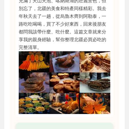
充滿了天山天池、喀納斯湖的壯麗景色，但
別忘了，北疆的美食和特產同樣精彩。我去
年秋天去了一趟，從烏魯木齊到阿勒泰，一
路吃吃喝喝，買了不少好東西，回來後朋友
都問我該帶什麼、吃什麼。這篇文章就來分
享我的親身經驗，幫你整理北疆必買必吃的
完整清單。