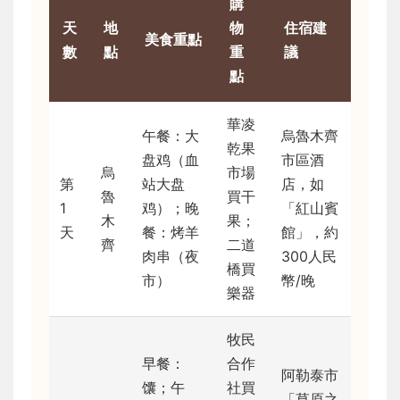
購
天
地
物
住宿建
美食重點
數
點
重
議
點
華凌
午餐：大
烏魯木齊
乾果
盘鸡（血
市區酒
烏
市場
第
站大盘
店，如
魯
買干
1
鸡）；晚
「紅山賓
木
果；
天
餐：烤羊
館」，約
齊
二道
肉串（夜
300人民
橋買
市）
幣/晚
樂器
牧民
早餐：
合作
阿勒泰市
馕；午
社買
「草原之