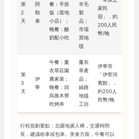
第
阿
餐：手抓
羊毛
家民
2
勒
饭（當地
製
宿」，約
天
泰
小店）；
品；
200人民
晚餐：酸
市場
幣/晚
奶配小吃
買地
毯
午餐：薰
薰衣
伊寧市
衣草莊園
草產
第
「伊犁河
伊
農家菜；
品；
3
賓館」，
寧
晚餐：回
絲路
天
約250人
烏魯木齊
地毯
民幣/晚
吃烤串
工坊
行程規劃要點：北疆地廣人稀，交通時間
長，建議租車或包車。美食方面，午餐可以