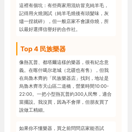
這裡有個坑：有些商家用混紡冒充純羊毛，
記得用火燒測試（純羊毛燒後有頭髮味，灰
燼一捏就碎），但一般店家不會讓你燒，所
以最好選擇信譽好的合作社。
Top 4 民族樂器
像熱瓦普、都塔爾這樣的樂器，很有紀念意
義。在喀什噶尔老城（北疆也有售），但我
在烏魯木齊的「民族樂器店」找到，地址是
烏魯木齊市天山區二道橋，營業時間10:00-
22:00。一把小型熱瓦普約300人民幣，適合
當擺設。我沒買，因為不會彈，但朋友買了
說做工精細。
如果你不懂樂器，買之前問問店家能否試