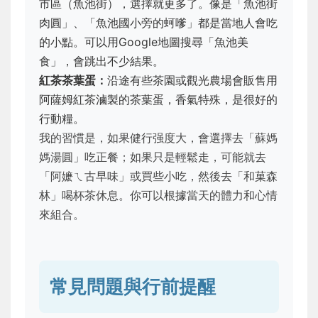
市區（魚池街），選擇就更多了。像是「魚池街
肉圓」、「魚池國小旁的蚵嗲」都是當地人會吃
的小點。可以用Google地圖搜尋「魚池美
食」，會跳出不少結果。
紅茶茶葉蛋：
沿途有些茶園或觀光農場會販售用
阿薩姆紅茶滷製的茶葉蛋，香氣特殊，是很好的
行動糧。
我的習慣是，如果健行强度大，會選擇去「蘇媽
媽湯圓」吃正餐；如果只是輕鬆走，可能就去
「阿嬷ㄟ古早味」或買些小吃，然後去「和菓森
林」喝杯茶休息。你可以根據當天的體力和心情
來組合。
常見問題與行前提醒