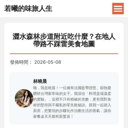
若曦的味旅人生
澀水森林步道附近吃什麼？在地人
帶路不踩雷美食地圖
發佈時間：
2026-05-08
林曉晨
嗨，我是曉晨！一位擁有法國藍帶證照、卻熱愛
鑽研台灣家常味的女子。我深信「料理是場溫柔
的實驗」，這裡不只有精確的克數，更有我對食
材的堅持與不藏私的零失敗秘訣。跟我一起踏入
廚房，把繁瑣的步驟化作治癒生活的香氣，讓你
家餐桌天天都有新驚喜！