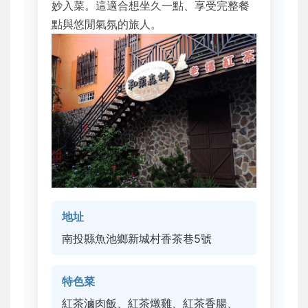
妙入菜。這適合想坐久一點、享受完整餐
點與悠閒氣氛的旅人。
地址
南投縣魚池鄉新城村香茶巷5號
特色菜
紅茶滷肉飯、紅茶燉雞、紅茶香腸、