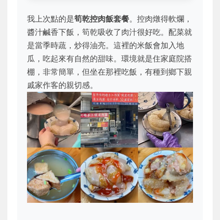
我上次點的是
筍乾控肉飯套餐
。控肉燉得軟爛，
醬汁鹹香下飯，筍乾吸收了肉汁很好吃。配菜就
是當季時蔬，炒得油亮。這裡的米飯會加入地
瓜，吃起來有自然的甜味。環境就是住家庭院搭
棚，非常簡單，但坐在那裡吃飯，有種到鄉下親
戚家作客的親切感。