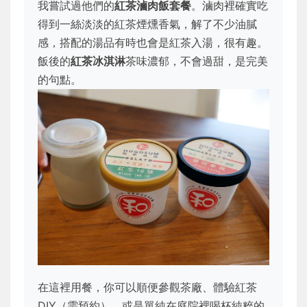
我嘗試過他們的
紅茶滷肉飯套餐
。滷肉裡確實吃
得到一絲淡淡的紅茶煙燻香氣，解了不少油膩
感，搭配的湯品有時也會是紅茶入湯，很有趣。
飯後的
紅茶冰淇淋
茶味濃郁，不會過甜，是完美
的句點。
在這裡用餐，你可以順便參觀茶廠、體驗紅茶
DIY（需預約），或是單純在庭院裡喝杯純粹的