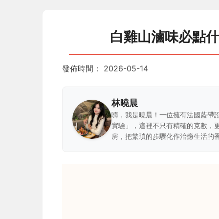
白雞山滷味必點
發佈時間：
2026-05-14
林曉晨
嗨，我是曉晨！一位擁有法國藍帶
實驗」，這裡不只有精確的克數，
房，把繁瑣的步驟化作治癒生活的