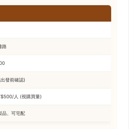
雞路
00
議出發前確認)
NT$500/人 (視購買量)
製品、可宅配