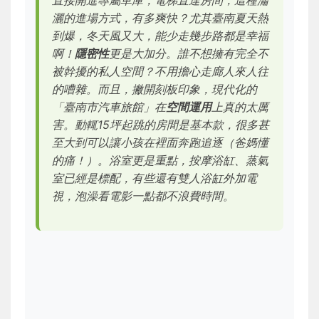
直接開進專屬車庫，電梯直達房間，這種瀟
灑的進場方式，有多爽快？尤其臺南夏天熱
到爆，冬天風又大，能少走幾步路都是幸福
啊！
隱密性
更是大加分。誰不想擁有完全不
被幹擾的私人空間？不用擔心走廊人來人往
的嘈雜。而且，撇開刻板印象，現代化的
「臺南市汽車旅館」在
空間運用
上真的太厲
害。動輒15坪起跳的房間是基本款，很多甚
至大到可以讓小孩在裡面奔跑追逐（爸媽懂
的痛！）。浴室更是重點，按摩浴缸、蒸氣
室已經是標配，有些還有雙人浴缸外加電
視，泡澡看電影一點都不浪費時間。