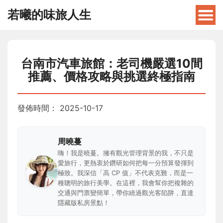
若曦的味旅人生
台南市汽車旅館：老司機嚴選10間
推薦、價格攻略與挑選終極指南
發佈時間：
2025-10-17
周曉蔓
嗨！我是曉蔓。擁有觀光管理背景的我，不只是
愛旅行，更熱衷於鑽研如何把每一分預算發揮到
極致。我深信「高 CP 值」不代表克難，而是一
種聰明的旅行美學。在這裡，我會幫你把複雜的
交通與門票變簡單，帶你繞過觀光客陷阱，直達
隱藏版私房景點！