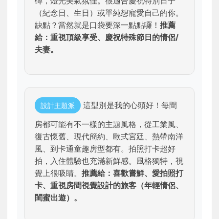
磚，燈光美氣氛佳。很適合慶祝特別日子
（紀念日、生日）或單純想寵愛自己的你。
缺點？當然就是口袋要深一點點囉！
推薦
給：重視頂級享受、慶祝特殊節日的情侶/
夫妻。
這型別是我的心頭好！每間
設計主題派
房都可能有不一樣的主題風格，從工業風、
復古懷舊、現代簡約、歐式宮廷、熱帶南洋
風、到卡通童趣房型都有。拍照打卡超好
拍，入住體驗也充滿新鮮感。風格獨特，視
覺上很吸睛。
推薦給：喜歡嘗鮮、愛拍照打
卡、重視房間視覺設計的旅客（年輕情侶、
閨蜜出遊）。