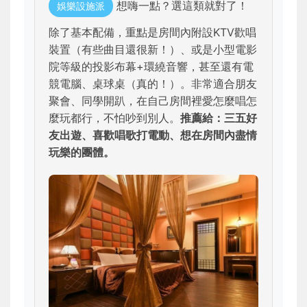
想嗨一點？選這類就對了！
娛樂設施派
除了基本配備，重點是房間內附設KTV歡唱
裝置（有些曲目還很新！）、或是小型電影
院等級的投影布幕+環繞音響，甚至還有電
競電腦、桌球桌（真的！）。非常適合朋友
聚會、同學開趴，在自己房間裡愛怎麼唱怎
麼玩都行，不怕吵到別人。
推薦給：三五好
友出遊、喜歡唱歌打電動、想在房間內盡情
玩樂的團體。