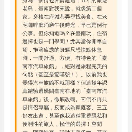
身為一個揹包客齡超過十五年的旅遊
老鳥，臺南對我來說，就像第二個
家。穿梭在府城巷弄尋找美食、在老
宅咖啡廳消磨午後時光，早已是例行
公事。但你知道嗎？在臺南玩，住宿
選擇也是一門學問！尤其當你開車自
駕，拖著疲憊的身軀只想快點休息
時，一間舒適、方便、有特色的「臺
南市汽車旅館」，絕對是旅程完美的
句點（甚至是驚嘆號！）。以前我也
覺得汽車旅館不就那樣？但這幾年認
真體驗過幾間臺南在地的「臺南市汽
車旅館」後，徹底改觀。它們不再只
是情侶專屬，反而成為家庭客、三五
好友出遊，甚至像我這種重視隱私和
便利性的旅人，極佳的選擇！空間