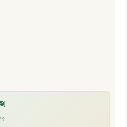
看到
麼？