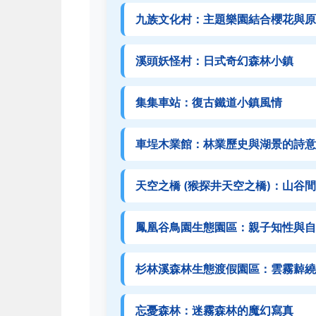
九族文化村：主題樂園結合櫻花與原
溪頭妖怪村：日式奇幻森林小鎮
集集車站：復古鐵道小鎮風情
車埕木業館：林業歷史與湖景的詩意
天空之橋 (猴探井天空之橋)：山谷
鳳凰谷鳥園生態園區：親子知性與自
杉林溪森林生態渡假園區：雲霧繛繞
忘憂森林：迷霧森林的魔幻寫真