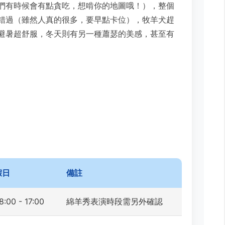
們有時候會有點貪吃，想啃你的地圖哦！），整個
錯過（雖然人真的很多，要早點卡位），牧羊犬趕
避暑超舒服，冬天則有另一種蕭瑟的美感，甚至有
假日
備註
8:00 - 17:00
綿羊秀表演時段需另外確認