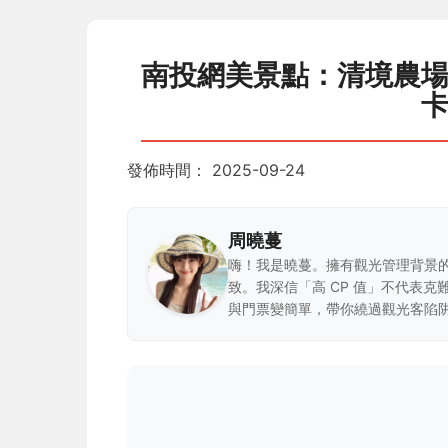
南投網美景點：清境農
發佈時間：
2025-09-24
周曉蔓
嗨！我是曉蔓。擁有觀光管理背景
致。我深信「高 CP 值」不代表
與門票變簡單，帶你繞過觀光客陷