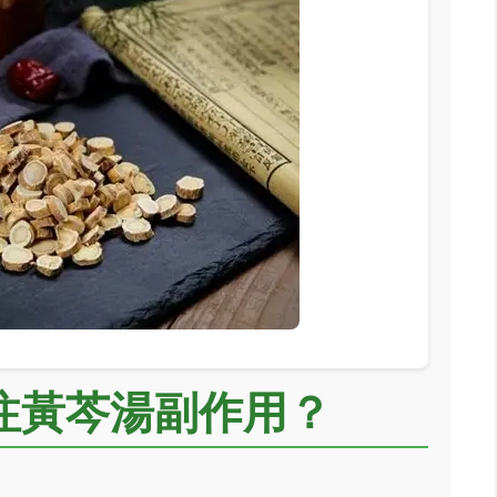
注黃芩湯副作用？