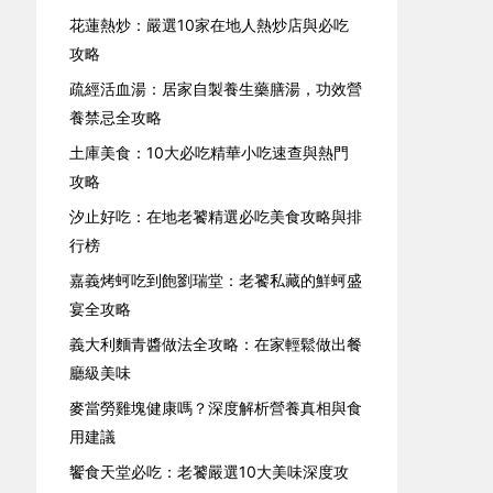
花蓮熱炒：嚴選10家在地人熱炒店與必吃
攻略
疏經活血湯：居家自製養生藥膳湯，功效營
養禁忌全攻略
土庫美食：10大必吃精華小吃速查與熱門
攻略
汐止好吃：在地老饕精選必吃美食攻略與排
行榜
嘉義烤蚵吃到飽劉瑞堂：老饕私藏的鮮蚵盛
宴全攻略
義大利麵青醬做法全攻略：在家輕鬆做出餐
廳級美味
麥當勞雞塊健康嗎？深度解析營養真相與食
用建議
饗食天堂必吃：老饕嚴選10大美味深度攻