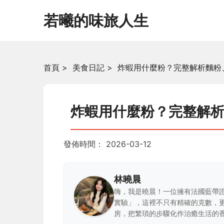
若曦的味旅人生
首頁
>
美食日記
>
炸蝦用什麼粉？完整解析麵粉
炸蝦用什麼粉？完整解
發佈時間：
2026-03-12
林曉晨
嗨，我是曉晨！一位擁有法國藍帶
實驗」，這裡不只有精確的克數，
房，把繁瑣的步驟化作治癒生活的