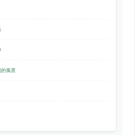
略
靜
到的風景