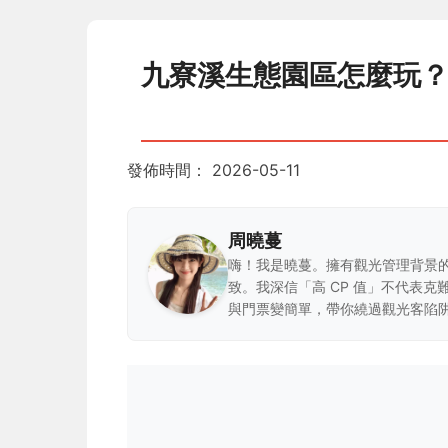
九寮溪生態園區怎麼玩
發佈時間：
2026-05-11
周曉蔓
嗨！我是曉蔓。擁有觀光管理背景
致。我深信「高 CP 值」不代表
與門票變簡單，帶你繞過觀光客陷