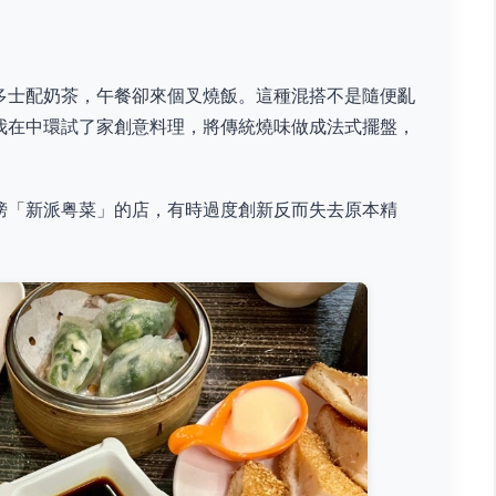
多士配奶茶，午餐卻來個叉燒飯。這種混搭不是隨便亂
我在中環試了家創意料理，將傳統燒味做成法式擺盤，
榜「新派粤菜」的店，有時過度創新反而失去原本精