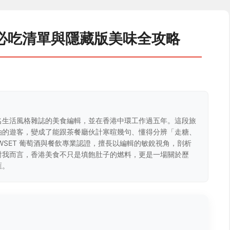
必吃清單與隱藏版美味全攻略
名生活風格雜誌的美食編輯，並在香港中環工作過五年。這段旅
油的遊客，變成了能跟茶餐廳伙計寒暄幾句、懂得分辨「走糖、
WSET 葡萄酒與餐飲專業認證，擅長以編輯的敏銳視角，剖析
對我而言，香港美食不只是填飽肚子的燃料，更是一場關於歷
匯。