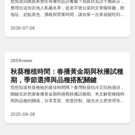
想知道四維路東豐街有哪些必訪餐廳？我親自走訪十幾家店，
整理出這份在地人私藏名單，從老字號台菜到文青咖啡廳，附
地址、必點菜色、價格與營業時間，讓你第一次來就能吃到精
髓！
2026-07-06
2859views
秋葵種植時間：春播黃金期與秋播試種
期，季節選擇與品種搭配關鍵
您想知道秋葵種植的最佳時間嗎？臺灣秋葵怕冷又怕熱過頭，
關鍵在於把握春播黃金期和挑戰秋播試種期。本文解密種植時
間與品種的關係，分享育苗、密度控制、陽光水土肥管理等實
戰步驟，還有全年農事曆和失敗經驗談，讓您避開陷阱輕鬆豐
收！
2025-09-28