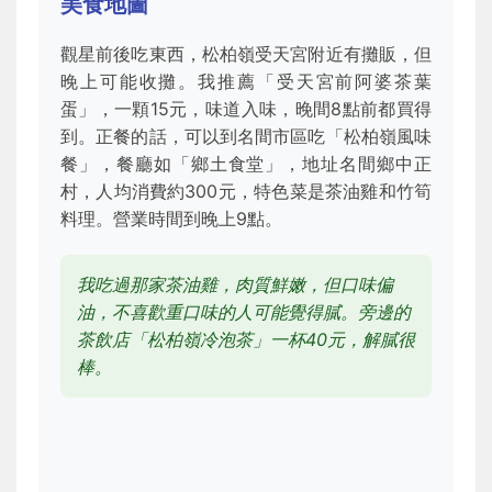
美食地圖
觀星前後吃東西，松柏嶺受天宮附近有攤販，但
晚上可能收攤。我推薦「受天宮前阿婆茶葉
蛋」，一顆15元，味道入味，晚間8點前都買得
到。正餐的話，可以到名間市區吃「松柏嶺風味
餐」，餐廳如「鄉土食堂」，地址名間鄉中正
村，人均消費約300元，特色菜是茶油雞和竹筍
料理。營業時間到晚上9點。
我吃過那家茶油雞，肉質鮮嫩，但口味偏
油，不喜歡重口味的人可能覺得膩。旁邊的
茶飲店「松柏嶺冷泡茶」一杯40元，解膩很
棒。