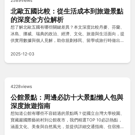
2589views
北歐五國比較：從生活成本到旅遊景點
的深度全方位解析
想了解北歐五國有哪些關鍵差異？本文深度比較丹麥、芬蘭、
冰島、挪威、瑞典的政治、經濟、文化、旅遊與生活面向，提
供實用數據與個人見解，助你規劃移民、留學或旅行時做出明
智決策。
2025-12-03
4228views
公館景點：周邊必訪十大景點懶人包與
深度旅遊指南
想知道公館有哪些不容錯過的景點嗎？從國立台灣大學校園、
寶藏巖國際藝術村到公館夜市，我們精選TOP 10必訪熱點，
涵蓋文化、美食與自然風光，並提供詳細交通指南、住宿推薦
與一日遊行程規劃，讓您輕鬆安排完美旅程！