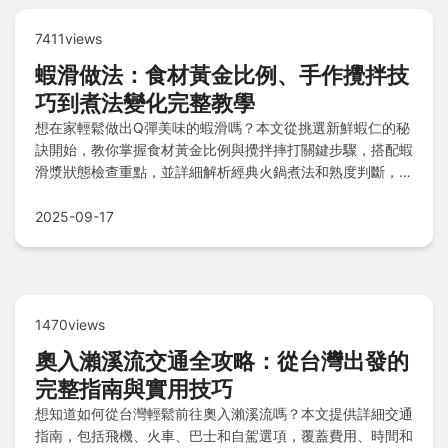
7411views
蝦滑做法：食材黃金比例、手作攪拌技
巧到煮法變化完整教學
想在家輕鬆做出Q彈美味的蝦滑嗎？本文從挑選新鮮蝦仁的秘
訣開始，教你掌握食材黃金比例與攪拌摔打關鍵步驟，搭配蝦
滑漿狀態檢查重點，並詳細解析經典火鍋煮法和熟度判斷，更
提供創意吃法變化與保存小貼士，讓你的蝦滑料理從準備到上
桌零失敗！
2025-09-17
1470views
奧入瀨溪流交通全攻略：從台灣出發的
完整指南與實用技巧
想知道如何從台灣輕鬆前往奧入瀨溪流嗎？本文提供詳細交通
指南，包括飛機、火車、巴士和自駕選項，覆蓋費用、時間和