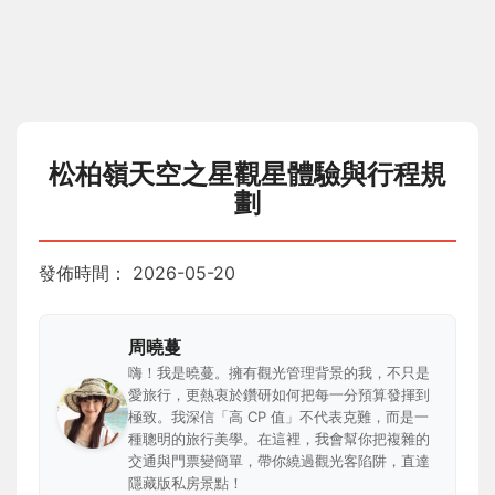
松柏嶺天空之星觀星體驗與行程規
劃
發佈時間：
2026-05-20
周曉蔓
嗨！我是曉蔓。擁有觀光管理背景的我，不只是
愛旅行，更熱衷於鑽研如何把每一分預算發揮到
極致。我深信「高 CP 值」不代表克難，而是一
種聰明的旅行美學。在這裡，我會幫你把複雜的
交通與門票變簡單，帶你繞過觀光客陷阱，直達
隱藏版私房景點！