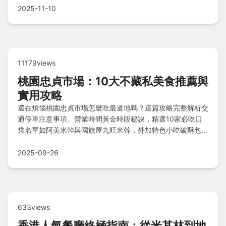
2025-11-10
11179views
桃園忠貞市場：10大不藏私美食推薦與
實用攻略
還在煩惱桃園忠貞市場怎麼吃最道地嗎？這篇攻略完整解析交
通停車注意事項、營業時間黃金時段秘訣，精選10家必吃口
袋名單如阿美米幹與國旗屋九旺米幹，外加特色小吃破酥包與
豌豆粉，並附上主觀排行榜與常見問答，讓你輕鬆征服市場美
食盛宴不留遺憾！
2025-09-26
633views
香港人氣餐廳終極指南：從米其林到地