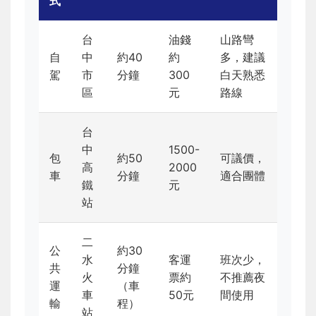
式
台
油錢
山路彎
自
中
約40
約
多，建議
駕
市
分鐘
300
白天熟悉
區
元
路線
台
中
1500-
包
約50
可議價，
高
2000
車
分鐘
適合團體
鐵
元
站
二
公
約30
水
客運
班次少，
共
分鐘
火
票約
不推薦夜
運
（車
車
50元
間使用
輸
程）
站