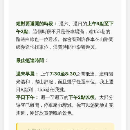
絕對要避開的時段：
週六、週日的
上午9點至下
午2點
。這個時段不只是停車場滿，連155巷的
路邊白線也一位難求。你會看到許多車在山路間
緩慢巡弋找車位，浪費時間也影響遊興。
最佳抵達時間：
週末早晨：
上午
7:30至8:30
之間抵達。這時陽
光溫和，爬山舒服，而且幾乎任選車位。我上週
日8點到，155巷任我挑。
平日下午：
週一至週五的
下午2點以後
。大部分
遊客已離開，停車壓力驟減。你可以悠閒地走完
步道，剛好欣賞傍晚的景色。