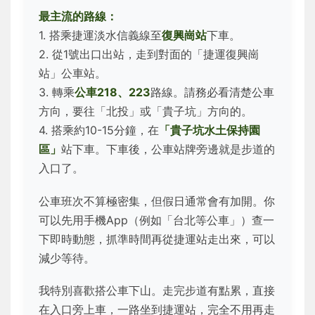
最主流的路線：
1. 搭乘捷運淡水信義線至
復興崗站
下車。
2. 從1號出口出站，走到對面的「捷運復興崗
站」公車站。
3. 轉乘
公車218、223
路線。請務必看清楚公車
方向，要往「北投」或「貴子坑」方向的。
4. 搭乘約10-15分鐘，在
「貴子坑水土保持園
區」
站下車。下車後，公車站牌旁邊就是步道的
入口了。
公車班次不算極密集，但假日通常會有加開。你
可以先用手機App（例如「台北等公車」）查一
下即時動態，抓準時間再從捷運站走出來，可以
減少等待。
我特別喜歡搭公車下山。走完步道有點累，直接
在入口旁上車，一路坐到捷運站，完全不用再走