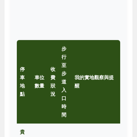
步
行
至
停
收
步
車
車位
費
我的實地觀察與提
道
地
數量
狀
醒
入
點
況
口
時
間
貴