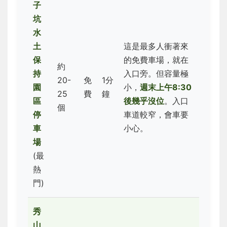
子
坑
水
土
這是最多人衝著來
保
的免費車場，就在
約
持
入口旁。但容量極
20-
免
1分
園
小，
週末上午8:30
25
費
鐘
區
後幾乎沒位
。入口
個
停
車道較窄，會車要
車
小心。
場
(最
熱
門)
秀
山