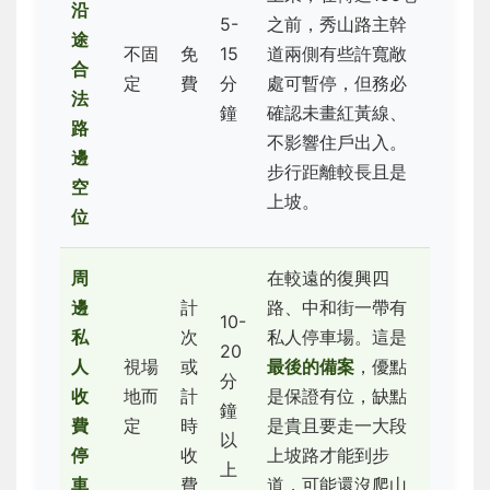
沿
5-
之前，秀山路主幹
途
不固
免
15
道兩側有些許寬敞
合
定
費
分
處可暫停，但務必
法
鐘
確認未畫紅黃線、
路
不影響住戶出入。
邊
步行距離較長且是
空
上坡。
位
周
在較遠的復興四
邊
計
路、中和街一帶有
10-
私
次
私人停車場。這是
20
人
視場
或
最後的備案
，優點
分
收
地而
計
是保證有位，缺點
鐘
費
定
時
是貴且要走一大段
以
停
收
上坡路才能到步
上
車
費
道，可能還沒爬山