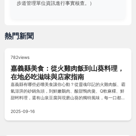
步道管理單位資訊進行事實核查。）
熱門新聞
782views
嘉義縣美食：從火雞肉飯到山葵料理，
在地必吃滋味與店家指南
嘉義縣有哪些必嚐美食讓你心動？從靈魂印記的火雞肉飯、霸
氣澎湃的砂鍋魚頭，到鮮嫩鵝肉、酸甜鴨肉羹、Q軟麻糬、鮮
甜蚵料理，還有山泉豆腐與現磨山葵的獨特風味，每一口都展
現在地魅力。店家精華指南與熱力區域分佈帶你深入探索，快
問快答解開所有疑惑，展開一場難忘的味蕾之旅！
2025-09-16