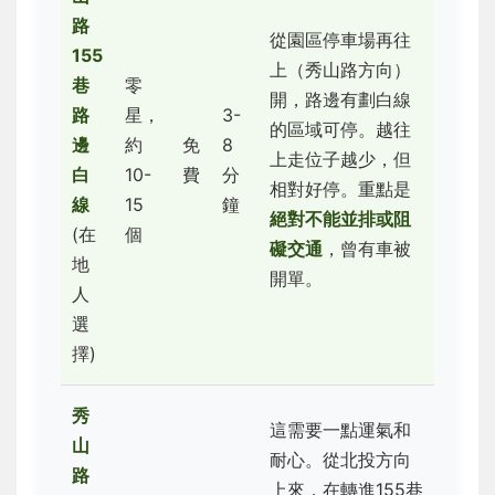
路
從園區停車場再往
155
上（秀山路方向）
巷
零
開，路邊有劃白線
路
星，
3-
的區域可停。越往
邊
約
免
8
上走位子越少，但
白
10-
費
分
相對好停。重點是
線
15
鐘
絕對不能並排或阻
(在
個
礙交通
，曾有車被
地
開單。
人
選
擇)
秀
這需要一點運氣和
山
耐心。從北投方向
路
上來，在轉進155巷