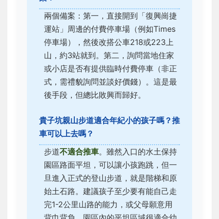
兩個備案：第一，直接開到「復興崗捷
運站」周邊的付費停車場（例如Times
停車場），然後改搭公車218或223上
山，約3站就到。第二，詢問當地住家
或小店是否有提供臨時付費停車（非正
式，需禮貌詢問並談好價錢）。這是最
後手段，但總比敗興而歸好。
貴子坑親山步道適合年紀小的孩子嗎？推
車可以上去嗎？
步道
不適合推車
。雖然入口的水土保持
園區路面平坦，可以讓小孩跑跳，但一
旦進入正式的登山步道，就是階梯和原
始土石路。建議孩子至少要有能自己走
完1-2公里山路的能力，或父母願意用
背巾背負。園區內的平坦區域很適合幼