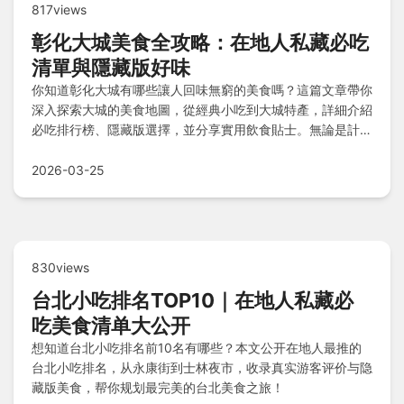
817views
彰化大城美食全攻略：在地人私藏必吃
清單與隱藏版好味
你知道彰化大城有哪些讓人回味無窮的美食嗎？這篇文章帶你
深入探索大城的美食地圖，從經典小吃到大城特產，詳細介紹
必吃排行榜、隱藏版選擇，並分享實用飲食貼士。無論是計畫
一日遊還是深度美食之旅，都能找到完整指南，解決你的選擇
困難。
2026-03-25
830views
台北小吃排名TOP10｜在地人私藏必
吃美食清单大公开
想知道台北小吃排名前10名有哪些？本文公开在地人最推的
台北小吃排名，从永康街到士林夜市，收录真实游客评价与隐
藏版美食，帮你规划最完美的台北美食之旅！