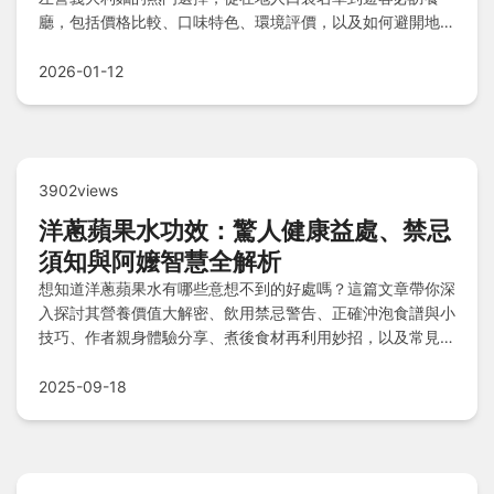
廳，包括價格比較、口味特色、環境評價，以及如何避開地雷
店的小技巧。無論您是尋找平價聚餐還是浪漫約會地點，這篇
攻略都能提供實用建議，解決您的所有疑問。
2026-01-12
3902views
洋蔥蘋果水功效：驚人健康益處、禁忌
須知與阿嬤智慧全解析
想知道洋蔥蘋果水有哪些意想不到的好處嗎？這篇文章帶你深
入探討其營養價值大解密、飲用禁忌警告、正確沖泡食譜與小
技巧、作者親身體驗分享、煮後食材再利用妙招，以及常見
QA解答，讓你全面掌握這款養生飲品的精髓！
2025-09-18