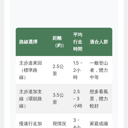
平均
距離
路線選擇
行走
適合人群
（約）
時間
主步道來回
1.5 -
一般登山
2.5公
（標準路
2小
者，體力
里
線）
時
中等
主步道加支
2.5
想多看風
3.5公
線（環狀路
- 3
景，體力
里
線）
小時
較好
3 -
慢速行走加
視情況
家庭或攝
4小