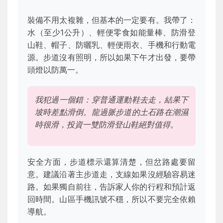
裝備不用太複雜，但基本的一定要有。我帶了：
水（至少1公升）、輕便零食如能量棒、防滑登
山鞋、帽子、防曬乳、輕便雨衣、手機和行動電
源。步道沒有照明，所以如果下午才出發，要帶
頭燈以防萬一。
我犯過一個錯：穿普通運動鞋去走，結果下
坡時差點滑倒。龍過脈步道的土石路在潮濕
時很滑，投資一雙防滑登山鞋絕對值得。
安全方面，步道標示還算清楚，但岔路處要留
意。建議沿著主步道走，支線如果沒經驗容易迷
路。如果獨自前往，告訴家人你的行程和預計返
回時間。山區手機訊號不穩，所以不要完全依賴
導航。