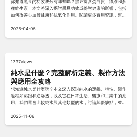
你知道黑豆的功效成分有哪些嗎？黑豆富含蛋白質、纖維和多
種維生素，本文將深入探討黑豆功效成份對健康的影響，包括
如何改善心血管健康和抗氧化作用。閱讀更多實用資訊，幫助
你正確食用黑豆以提升生活品質。
2026-04-05
1337views
純水是什麼？完整解析定義、製作方法
與應用全攻略
想知道純水是什麼嗎？本文深入探討純水的定義、特性、製作
過程如蒸餾和逆滲透，以及它在日常生活、醫療和工業中的應
用。我們還會比較純水與其他類型的水，討論其優缺點，並回
答常見問題，如純水是否適合飲用、如何選擇等。內容豐富實
用，滿足您的所有搜索需求，幫助您全面了解純水的一切。
2025-11-08