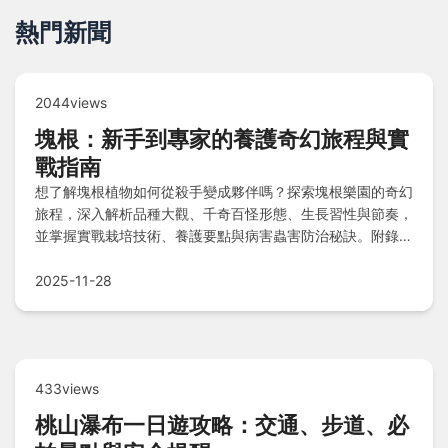
熱門新聞
2044views
塊根：新手到專家的養護奇幻旅程與實
戰指南
想了解塊根植物如何從殺手變成夥伴嗎？探索塊根樂園的奇幻
旅程，深入解析品種大觀、千奇百怪形態、生長習性與節奏，
並掌握實戰栽培技術、養護要點與病害蟲害防治秘訣。附錄提
供品種適應性與難易度表格，還有Q&A解答疑難，助您輕鬆
養活塊根，打造專屬綠色天堂！
2025-11-28
433views
桃山瀑布一日遊攻略：交通、步道、必