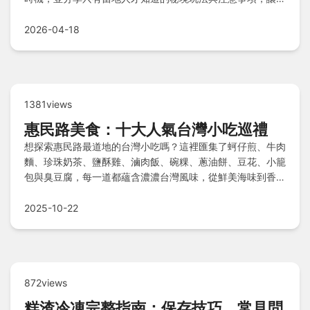
輕鬆規劃一趟難忘的離島之旅。
2026-04-18
1381views
惠民路美食：十大人氣台灣小吃巡禮
想探索惠民路最道地的台灣小吃嗎？這裡匯集了蚵仔煎、牛肉
麵、珍珠奶茶、鹽酥雞、滷肉飯、碗粿、蔥油餅、豆花、小籠
包與臭豆腐，每一道都蘊含濃濃台灣風味，從鮮美海味到香脆
炸物，再到滑順甜品，滿足你的味蕾饗宴。快來品嚐惠民路的
美食精華，開啟一場難忘的街頭美食冒險吧！
2025-10-22
872views
糕渣冷凍完整指南：保存技巧、常見問