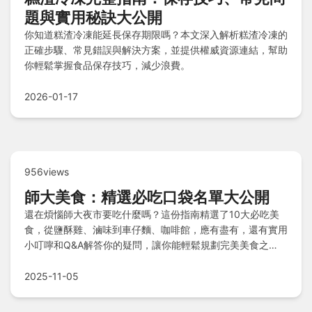
題與實用秘訣大公開
你知道糕渣冷凍能延長保存期限嗎？本文深入解析糕渣冷凍的
正確步驟、常見錯誤與解決方案，並提供權威資源連結，幫助
你輕鬆掌握食品保存技巧，減少浪費。
2026-01-17
956views
師大美食：精選必吃口袋名單大公開
還在煩惱師大夜市要吃什麼嗎？這份指南精選了10大必吃美
食，從鹽酥雞、滷味到車仔麵、咖啡館，應有盡有，還有實用
小叮嚀和Q&A解答你的疑問，讓你能輕鬆規劃完美美食之
旅！快來探索完整口袋名單吧！
2025-11-05