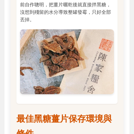
前自作聰明，把薑片曬乾後就直接拌黑糖，
沒想到殘留的水分導致整罐發霉，只好全部
丟掉。
最佳黑糖薑片保存環境與
條件