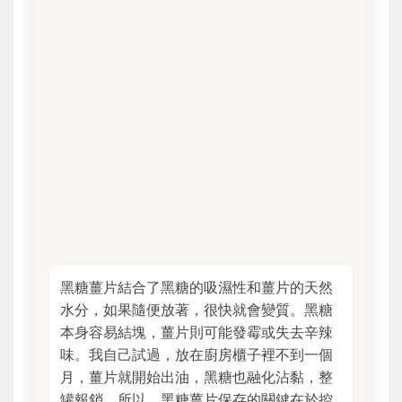
黑糖薑片結合了黑糖的吸濕性和薑片的天然
水分，如果隨便放著，很快就會變質。黑糖
本身容易結塊，薑片則可能發霉或失去辛辣
味。我自己試過，放在廚房櫃子裡不到一個
月，薑片就開始出油，黑糖也融化沾黏，整
罐報銷。所以，黑糖薑片保存的關鍵在於控