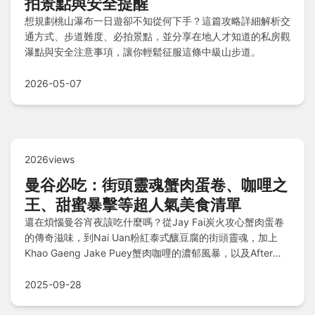
拍景點與安全提醒
想規劃桃山瀑布一日遊卻不知從何下手？這篇攻略詳細解析交
通方式、步道難度、必拍景點，並分享在地人才知道的私房觀
瀑點與安全注意事項，讓你輕鬆征服這條中級山步道。
2026-05-07
2026views
曼谷必吃：街頭靈魂蟹肉蛋卷、咖哩之
王、甜蜜暴擊等超人氣美食清單
還在煩惱曼谷宵夜該吃什麼嗎？從Jay Fai炭火攻心蟹肉蛋卷
的傳奇滋味，到Nai Uan粉紅泰式釀豆腐的街頭靈魂，加上
Khao Gaeng Jake Puey蟹肉咖哩的濃郁風暴，以及After
You泰式奶茶冰山的甜蜜暴擊，還有Jodd Fairs火山排骨的夜
市魅力，完整囊括沙鍋粥、流心吐司等深夜救星，一次掌握泰
2025-09-28
式酸辣湯與芒果糯米飯的經典再造！