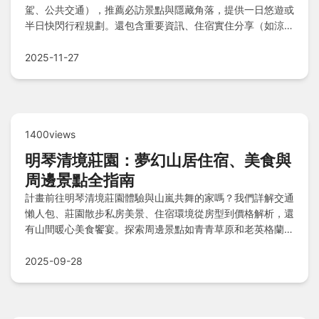
駕、公共交通），推薦必訪景點與隱藏角落，提供一日悠遊或
半日快閃行程規劃。還包含重要資訊、住宿實住分享（如涼山
休閒農場民宿、屏東市區飯店），以及裝備清單和Q&A解
惑，讓您輕鬆規劃完美旅程。
2025-11-27
1400views
明琴清境莊園：夢幻山居住宿、美食與
周邊景點全指南
計畫前往明琴清境莊園體驗與山嵐共舞的家嗎？我們詳解交通
懶人包、莊園散步私房美景、住宿環境從房型到價格解析，還
有山間暖心美食饗宴。探索周邊景點如青青草原和老英格蘭莊
園，搭配Q&A懶人包，助您輕鬆規劃完美山居之旅，享受物
超所值的夢幻假期。
2025-09-28