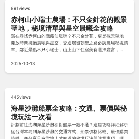
891views
赤柯山小瑞士農場：不只金針花的觀景
聖地，秘境清單與星空晨曦全攻略
還在尋找赤柯山的隱藏仙境嗎？不只金針花，更是觀景聖地！
開放時間擁抱晨曦與星空，交通蜿蜒朝聖之路必訪農場秘境清
單。鄰近景點不只小瑞士，山上山下住宿美食選擇豐富，
Q&A快速解惑所有疑問。
2025-10-13
445views
海星沙灘船票全攻略：交通、票價與秘
境玩法一次看
計劃前往澎湖海星沙灘卻對船票一竅不通？這篇攻略詳細解析
從台灣本島到海星沙灘的交通方式、船票價格比較、最佳購買
時機，並分享只有當地人才知道的秘境玩法與注意事項，讓你