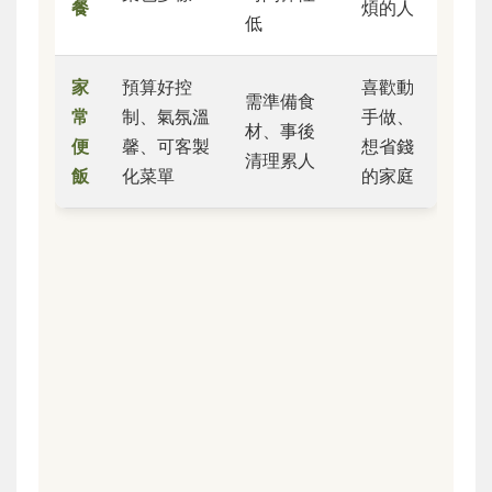
餐
煩的人
低
家
預算好控
喜歡動
需準備食
常
制、氣氛溫
手做、
材、事後
便
馨、可客製
想省錢
清理累人
飯
化菜單
的家庭