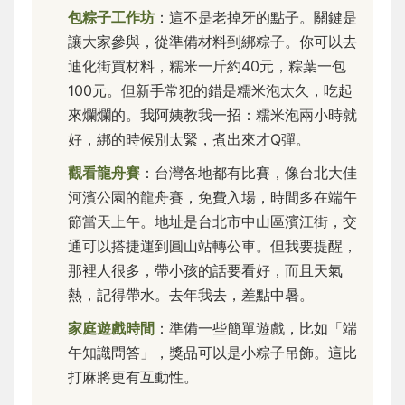
包粽子工作坊
：這不是老掉牙的點子。關鍵是
讓大家參與，從準備材料到綁粽子。你可以去
迪化街買材料，糯米一斤約40元，粽葉一包
100元。但新手常犯的錯是糯米泡太久，吃起
來爛爛的。我阿姨教我一招：糯米泡兩小時就
好，綁的時候別太緊，煮出來才Q彈。
觀看龍舟賽
：台灣各地都有比賽，像台北大佳
河濱公園的龍舟賽，免費入場，時間多在端午
節當天上午。地址是台北市中山區濱江街，交
通可以搭捷運到圓山站轉公車。但我要提醒，
那裡人很多，帶小孩的話要看好，而且天氣
熱，記得帶水。去年我去，差點中暑。
家庭遊戲時間
：準備一些簡單遊戲，比如「端
午知識問答」，獎品可以是小粽子吊飾。這比
打麻將更有互動性。