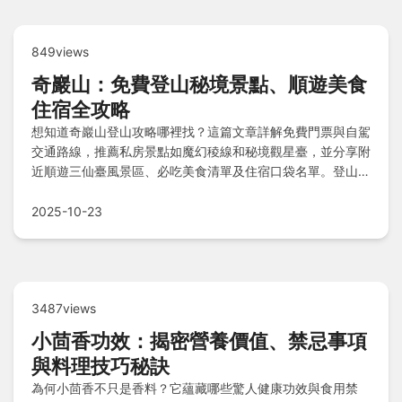
849views
奇巖山：免費登山秘境景點、順遊美食
住宿全攻略
想知道奇巖山登山攻略哪裡找？這篇文章詳解免費門票與自駕
交通路線，推薦私房景點如魔幻稜線和秘境觀星臺，並分享附
近順遊三仙臺風景區、必吃美食清單及住宿口袋名單。登山注
意事項血淚經驗談和Q&A快速解惑，助您規劃完美旅程。
2025-10-23
3487views
小茴香功效：揭密營養價值、禁忌事項
與料理技巧秘訣
為何小茴香不只是香料？它蘊藏哪些驚人健康功效與食用禁