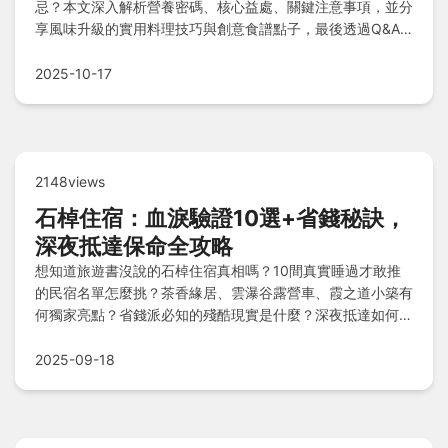
忌？本文深入解析營養密碼、核心益處、關鍵注意事項，並分
享風味升級的實用料理技巧與創意食譜點子，最後透過Q&A
快問快答解決所有疑惑，帶你全面掌握廚房魔法師的壓箱寶！
2025-10-17
2148views
石棹住宿：血淚驗證10選+省錢秘訣，
深夜抵達保命全攻略
想知道旅遊書沒說的石棹住宿真相嗎？10間真實睡過才敢推
的民宿名單怎麼挑？茶香緣居、雲瀑谷露營車、霞之道小築有
何獨家亮點？省錢派必知的殘酷現實是什麼？深夜抵達如何自
救？在地人才懂的關鍵問答一次揭露，教你避開地雷選對房！
2025-09-18