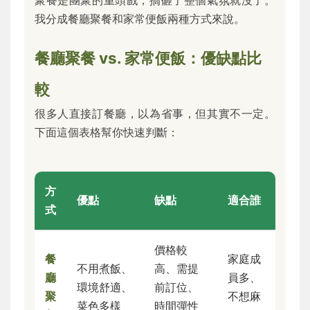
我分成餐廳聚餐和家常便飯兩種方式來說。
餐廳聚餐 vs. 家常便飯：優缺點比
較
很多人直接訂餐廳，以為省事，但其實不一定。
下面這個表格幫你快速判斷：
方
優點
缺點
適合誰
式
價格較
餐
家庭成
不用煮飯、
高、需提
廳
員多、
環境舒適、
前訂位、
聚
不想麻
菜色多樣
時間彈性