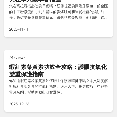
您在高雄尋找必吃的早餐嗎？從鹽埕區的興隆居湯包、前金區
的手工粉漿蛋餅，到左營區的炭烤吐司和果貿社群的燒餅油
條，高雄早餐選擇豐富多元。還包括肉燥飯糰、蔥抓餅、鍋貼
等在地經典款式，滿足肉食者和文青愛好者的味蕾。這些熱門
推薦讓您輕鬆探索高雄早餐文化，開啟美味的一天！
2025-11-11
743views
蝦紅素葉黃素功效全攻略：護眼抗氧化
雙重保護指南
你知道蝦紅素和葉黃素如何聯手保護眼睛健康嗎？本文深度解
析蝦紅素葉黃素的抗氧化機制、適用人群、挑選技巧，並解答
常見疑問，幫助你做出明智選擇。
2025-12-23