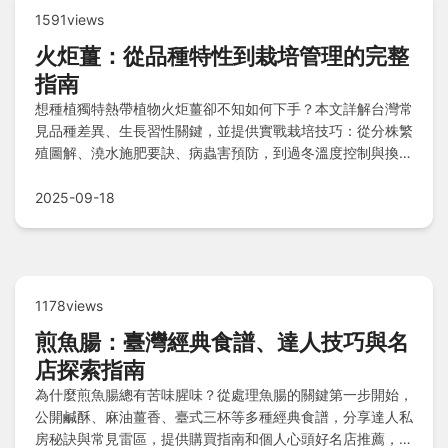
1591views
火炬薑：從品種特性到栽培管理的完整
指南
想種植獨特熱帶植物火炬薑卻不知如何下手？本文詳解台灣常
見品種差異、生長習性關鍵，並提供實戰栽培技巧：從分株繁
殖圖解、澆水施肥要訣、病蟲害預防，到過冬溫度控制與換盆
時機，一次解答所有養護難題，讓您輕鬆掌握從選苗到開花的
全流程！
2025-09-18
1178views
煎魚腸：臺灣經典食譜、達人技巧與名
店探索指南
為什麼煎魚腸總有苦味腥味？從處理魚腸的關鍵第一步開始，
公開鹹酥、麻油薑香、臺式三杯等多種經典食譜，分享達人私
房秘訣與常見雷區，提供購買指南和個人心頭好名店推薦，並