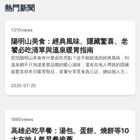
熱門新聞
1310views
陽明山美食：經典風味、隱藏驚喜、老
饕必吃清單與溫泉暖胃指南
想找陽明山美食有什麼必吃亮點？從不能錯過的經典風味，到
溫泉鄉不只泡湯更要品嚐的暖心滋味；還有在地人帶路的隱藏
版驚喜與冬日暖胃聖品，老饕分享覓食真心話，總結個人主觀
必吃清單，並解答你最想知道的Q&A疑問，上山吃好料絕不
踩雷！
2025-07-25
1880views
高雄必吃早餐：湯包、蛋餅、燒餅等10
大在地人氣早餐推薦