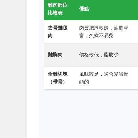
雞肉部位
優點
比較表
去骨雞腿
肉質肥厚軟嫩，油脂豐
肉
富，久煮不易柴
雞胸肉
價格較低，脂肪少
全雞切塊
風味較足，適合愛啃骨
（帶骨）
頭的