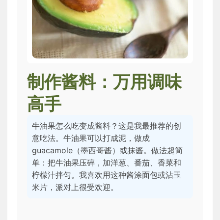
制作酱料：万用调味
高手
牛油果怎么吃变成酱料？这是我最推荐的创
意吃法。牛油果可以打成泥，做成
guacamole（墨西哥酱）或抹酱。做法超简
单：把牛油果压碎，加洋葱、番茄、香菜和
柠檬汁拌匀。我喜欢用这种酱涂面包或沾玉
米片，派对上很受欢迎。