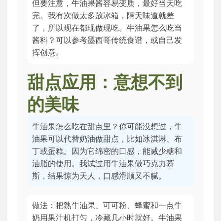
但要注意，牛油果酱容易变质，最好当天吃
完。我有次做太多放冰箱，隔天味道就差
了，所以现在都现做现吃。牛油果怎么吃当
酱料？可以参考墨西哥传统食谱，或自己发
挥创意。
甜点应用：意想不到
的美味
牛油果怎么吃在甜点里？你可能没想过，牛
油果可以代替奶油做甜点，比如冰淇淋、布
丁或蛋糕。因为它绵密的口感，能减少糖和
油脂的使用。我试过用牛油果做巧克力慕
斯，结果惊为天人，口感滑顺又不腻。
做法：把熟牛油果、可可粉、蜂蜜和一点牛
奶用果汁机打匀，冷藏几小时就好。牛油果