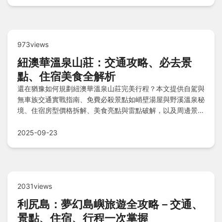
973views
紐澳華溫泉山莊：交通攻略、必去景
點、住宿美食全解析
還在猶豫如何規劃紐澳華溫泉山莊完美行程？本文提供自駕與
無車族交通實戰指南、免費必殺景點如峭壁湯屋與野溪溫泉秘
境、住宿房型價格拆解、美食亮點與雷點破解，以及周邊景點
防坑技巧和常見QA解答，讓你避開陷阱輕鬆暢遊。
2025-09-23
2031views
利尻島：夢幻島嶼旅遊全攻略－交通、
景點、住宿、行程一次掌握