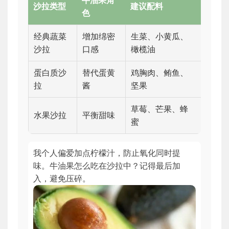
牛油果角
沙拉类型
建议配料
色
经典蔬菜
增加绵密
生菜、小黄瓜、
沙拉
口感
橄榄油
蛋白质沙
替代蛋黄
鸡胸肉、鲔鱼、
拉
酱
坚果
草莓、芒果、蜂
水果沙拉
平衡甜味
蜜
我个人偏爱加点柠檬汁，防止氧化同时提
味。牛油果怎么吃在沙拉中？记得最后加
入，避免压碎。