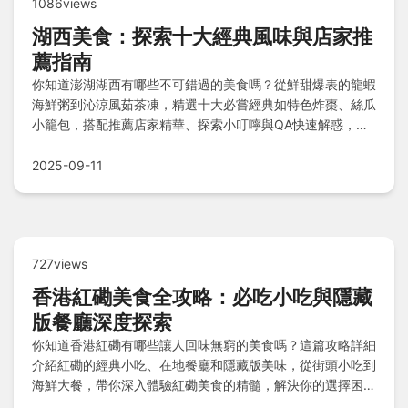
1086views
湖西美食：探索十大經典風味與店家推
薦指南
你知道澎湖湖西有哪些不可錯過的美食嗎？從鮮甜爆表的龍蝦
海鮮粥到沁涼風茹茶凍，精選十大必嘗經典如特色炸棗、絲瓜
小籠包，搭配推薦店家精華、探索小叮嚀與QA快速解惑，完
整美食地圖帶你輕鬆品嚐！
2025-09-11
727views
香港紅磡美食全攻略：必吃小吃與隱藏
版餐廳深度探索
你知道香港紅磡有哪些讓人回味無窮的美食嗎？這篇攻略詳細
介紹紅磡的經典小吃、在地餐廳和隱藏版美味，從街頭小吃到
海鮮大餐，帶你深入體驗紅磡美食的精髓，解決你的選擇困
難，讓美食之旅更完美。