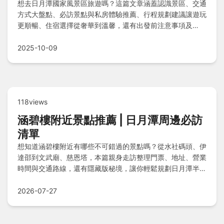
想去日月潭國家風景區旅遊嗎？這篇文章涵蓋認識景區、交通
方式大盤點、必訪景點與私房體驗推薦、行程規劃建議讓遊玩
更順暢、住宿選擇從奢華到溫馨，還有出發前注意事項及
Q&A快問快答，助您輕鬆規劃完美旅程。
2025-10-09
118views
涵碧樓附近景點推薦 | 日月潭周邊必訪
清單
想知道涵碧樓附近有哪些不可錯過的景點嗎？從水社碼頭、伊
達邵到文武廟、慈恩塔，本篇親身走訪整理門票、地址、營業
時間與交通路線，還有隱藏版秘境，讓你輕鬆規劃日月潭半日
遊。
2026-07-27