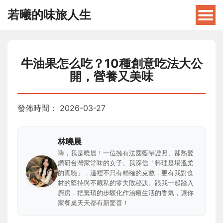
若曦的味旅人生
牛油果怎么吃？10種創意吃法大公
開，營養又美味
發佈時間：
2026-03-27
林曉晨
嗨，我是曉晨！一位擁有法國藍帶證照、卻熱愛
鑽研台灣家常味的女子。我深信「料理是場溫柔
的實驗」，這裡不只有精確的克數，更有我對食
材的堅持與不藏私的零失敗秘訣。跟我一起踏入
廚房，把繁瑣的步驟化作治癒生活的香氣，讓你
家餐桌天天都有新驚喜！