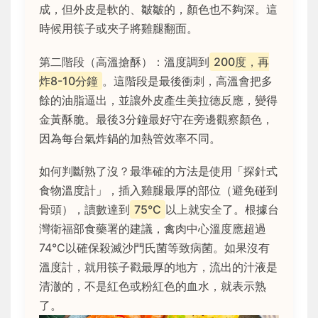
成，但外皮是軟的、皺皺的，顏色也不夠深。這
時候用筷子或夾子將雞腿翻面。
第二階段（高溫搶酥）：溫度調到
200度，再
炸8-10分鐘
。這階段是最後衝刺，高溫會把多
餘的油脂逼出，並讓外皮產生美拉德反應，變得
金黃酥脆。最後3分鐘最好守在旁邊觀察顏色，
因為每台氣炸鍋的加熱管效率不同。
如何判斷熟了沒？最準確的方法是使用「探針式
食物溫度計」，插入雞腿最厚的部位（避免碰到
骨頭），讀數達到
75°C
以上就安全了。根據台
灣衛福部食藥署的建議，禽肉中心溫度應超過
74°C以確保殺滅沙門氏菌等致病菌。如果沒有
溫度計，就用筷子戳最厚的地方，流出的汁液是
清澈的，不是紅色或粉紅色的血水，就表示熟
了。