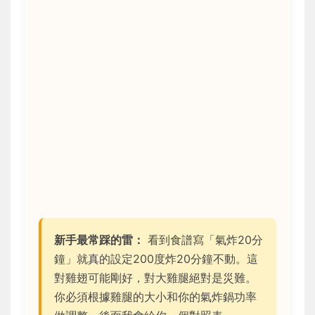
新手最常踩的雷：
看到食譜寫「氣炸20分
鐘」就真的設定200度炸20分鐘不動。這
對雞翅可能剛好，對大雞腿絕對是災難。
你必須根據雞腿的大小和你的氣炸鍋功率