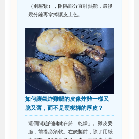
（別壓緊），阻隔部分直射熱能，最後
幾分鐘再拿掉讓皮上色。
如何讓氣炸雞腿的皮像炸雞一樣又
脆又薄，而不是硬梆梆的厚皮？
這個問題的關鍵在於「乾燥」。雞皮要
脆，前提必須乾。在醃製前，除了用紙