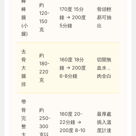
棒
約
棒
170度 15分
骨頭輕
120-
腿
鐘 → 200度
易可抽
150
(小
5分鐘
出
克
腿)
去
約
骨
160度 18分
切開無
180-
大
鐘 → 200度
血水，
220
腿
6-8分鐘
肉全白
克
排
帶
骨
約
160度 20-
最厚處
完
250-
22分鐘 →
插入溫
整
300
200度 8-10
度計達
大
克以