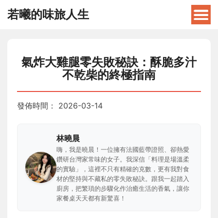
若曦的味旅人生
氣炸大雞腿零失敗秘訣：酥脆多汁
不乾柴的終極指南
發佈時間：
2026-03-14
林曉晨
嗨，我是曉晨！一位擁有法國藍帶證照、卻熱愛
鑽研台灣家常味的女子。我深信「料理是場溫柔
的實驗」，這裡不只有精確的克數，更有我對食
材的堅持與不藏私的零失敗秘訣。跟我一起踏入
廚房，把繁瑣的步驟化作治癒生活的香氣，讓你
家餐桌天天都有新驚喜！