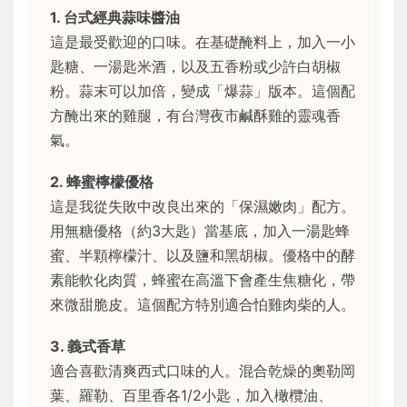
1. 台式經典蒜味醬油
這是最受歡迎的口味。在基礎醃料上，加入一小
匙糖、一湯匙米酒，以及五香粉或少許白胡椒
粉。蒜末可以加倍，變成「爆蒜」版本。這個配
方醃出來的雞腿，有台灣夜市鹹酥雞的靈魂香
氣。
2. 蜂蜜檸檬優格
這是我從失敗中改良出來的「保濕嫩肉」配方。
用無糖優格（約3大匙）當基底，加入一湯匙蜂
蜜、半顆檸檬汁、以及鹽和黑胡椒。優格中的酵
素能軟化肉質，蜂蜜在高溫下會產生焦糖化，帶
來微甜脆皮。這個配方特別適合怕雞肉柴的人。
3. 義式香草
適合喜歡清爽西式口味的人。混合乾燥的奧勒岡
葉、羅勒、百里香各1/2小匙，加入橄欖油、