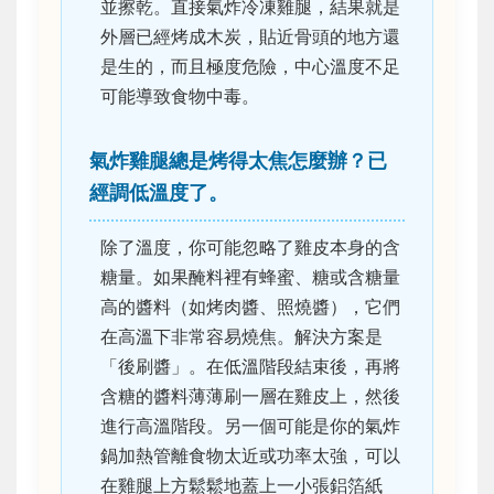
並擦乾。直接氣炸冷凍雞腿，結果就是
外層已經烤成木炭，貼近骨頭的地方還
是生的，而且極度危險，中心溫度不足
可能導致食物中毒。
氣炸雞腿總是烤得太焦怎麼辦？已
經調低溫度了。
除了溫度，你可能忽略了雞皮本身的含
糖量。如果醃料裡有蜂蜜、糖或含糖量
高的醬料（如烤肉醬、照燒醬），它們
在高溫下非常容易燒焦。解決方案是
「後刷醬」。在低溫階段結束後，再將
含糖的醬料薄薄刷一層在雞皮上，然後
進行高溫階段。另一個可能是你的氣炸
鍋加熱管離食物太近或功率太強，可以
在雞腿上方鬆鬆地蓋上一小張鋁箔紙