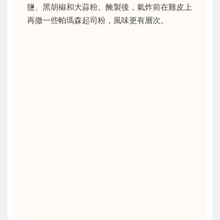
鹽、黑胡椒和大蒜粉。醃製後，氣炸前在雞皮上
再撒一些帕瑪森起司粉，風味更有層次。