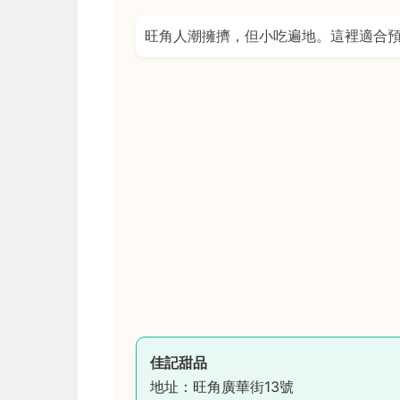
旺角人潮擁擠，但小吃遍地。這裡適合
佳記甜品
地址：旺角廣華街13號