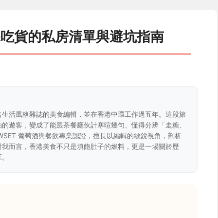
深吃貨的私房清單與避坑指南
名生活風格雜誌的美食編輯，並在香港中環工作過五年。這段旅
油的遊客，變成了能跟茶餐廳伙計寒暄幾句、懂得分辨「走糖、
WSET 葡萄酒與餐飲專業認證，擅長以編輯的敏銳視角，剖析
對我而言，香港美食不只是填飽肚子的燃料，更是一場關於歷
匯。