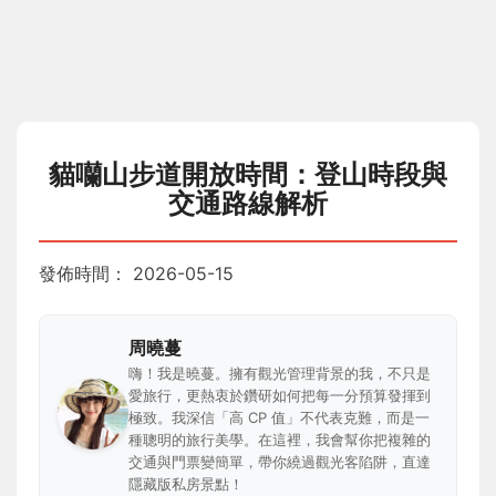
貓囒山步道開放時間：登山時段與
交通路線解析
發佈時間：
2026-05-15
周曉蔓
嗨！我是曉蔓。擁有觀光管理背景的我，不只是
愛旅行，更熱衷於鑽研如何把每一分預算發揮到
極致。我深信「高 CP 值」不代表克難，而是一
種聰明的旅行美學。在這裡，我會幫你把複雜的
交通與門票變簡單，帶你繞過觀光客陷阱，直達
隱藏版私房景點！