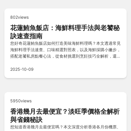
802views
花蓮鮪魚飯店：海鮮料理手法與老饕秘
訣速查指南
您好奇花蓮鮪魚飯店如何打造美味海鮮料理嗎？本文透過常見
海鮮料理手法速查、口味精選對照表，以及海鮮採購小撇步，
搭配老饕私房點餐心法，從食材挑選到烹飪技巧全解析，還有
實用Q&A助您輕鬆掌握花蓮海鮮精髓，一次滿足所有美食探
索需求。
2025-10-09
5950views
香港幾月去最便宜？淡旺季價格全解析
與省錢秘訣
想知道香港幾月去最便宜嗎？本文深度分析香港各月份機票、