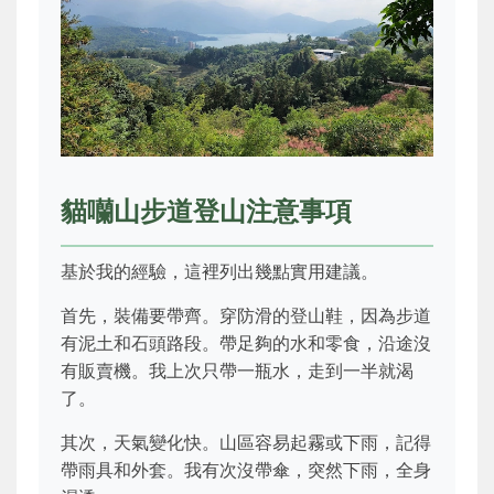
貓囒山步道登山注意事項
基於我的經驗，這裡列出幾點實用建議。
首先，裝備要帶齊。穿防滑的登山鞋，因為步道
有泥土和石頭路段。帶足夠的水和零食，沿途沒
有販賣機。我上次只帶一瓶水，走到一半就渴
了。
其次，天氣變化快。山區容易起霧或下雨，記得
帶雨具和外套。我有次沒帶傘，突然下雨，全身