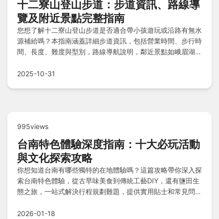
十二寮山登山步道：步道資訊、路線導
覽及附近景點完整指南
您想了解十二寮山登山步道是否適合帶小孩遊玩或沿路有無水
源補給嗎？本指南涵蓋詳細步道資訊，包括營業時間、步行時
間、長度、難度與型別，路線導航說明，鄰近景點如峨眉湖、
十二寮休閒農園介紹，並提供注意事項與常見問題解答，幫助
您輕鬆規劃登山行程與周邊美食探索。
2025-10-31
995views
台南特色體驗深度指南：十大必玩活動
與文化探索攻略
你想知道台南有哪些獨特的在地體驗嗎？這篇攻略帶你深入探
索台南特色體驗，從古早味美食到傳統工藝DIY，還有鹽田生
態之旅，一站式解決行程規劃難題，提供實用貼士和常見問
答，讓你輕鬆玩轉台南。
2026-01-18