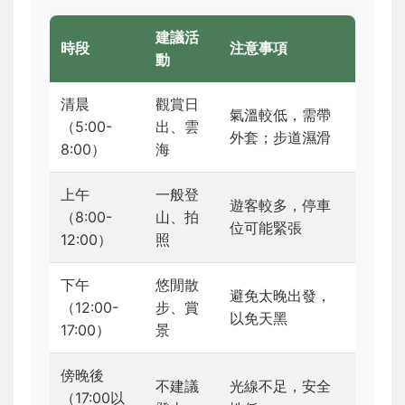
建議活
時段
注意事項
動
清晨
觀賞日
氣溫較低，需帶
（5:00-
出、雲
外套；步道濕滑
8:00）
海
上午
一般登
遊客較多，停車
（8:00-
山、拍
位可能緊張
12:00）
照
下午
悠閒散
避免太晚出發，
（12:00-
步、賞
以免天黑
17:00）
景
傍晚後
不建議
光線不足，安全
（17:00以