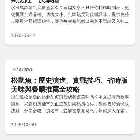
水煮馬鈴薯到底要煮多久？這篇文章不只給你精確時間表，更
從挑選合適品種、切塊大小、判斷熟度到後續調味，提供完整
步驟與常見錯誤解答，讓你每次都能煮出完美不鬆散又入味的
水煮馬鈴薯。
2026-03-17
1479views
松鼠魚：歷史演進、實戰技巧、省時版
美味與餐廳推薦全攻略
想知道松鼠魚的起源如何演變成餐桌美味嗎？本文從採買故事
談起，揭露廚房翻車的血淚教訓與私房心得，教你省時偷懶版
訣竅，分享必吃口袋名單，並解答常見疑惑，帶你深入探索這
道經典料理的每一個細節！
2025-10-09