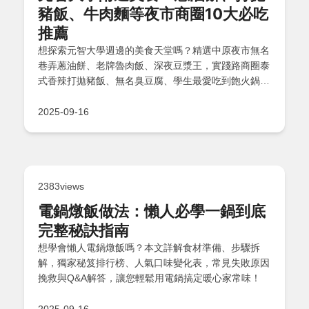
豬飯、牛肉麵等夜市商圈10大必吃
推薦
想探索元智大學週邊的美食天堂嗎？精選中原夜市無名
巷弄蔥油餅、老牌魯肉飯、深夜豆漿王，實踐路商圈泰
式香辣打拋豬飯、無名臭豆腐、學生最愛吃到飽火鍋，
加上元智後門手工現擀牛肉麵、前門日式家庭咖哩飯，
還有冰火菠蘿油和古早味粉圓冰，在地老饕分享探險小
2025-09-16
貼士與學生Q&A，讓你輕鬆吃遍這些隱藏版美食！
2383views
電鍋燉飯做法：懶人必學一鍋到底
完整秘訣指南
想學會懶人電鍋燉飯嗎？本文詳解食材準備、步驟拆
解，獨家秘笈排行榜、人氣口味變化表，常見失敗原因
挽救與Q&A解答，讓您輕鬆用電鍋搞定暖心家常味！
2025-09-16