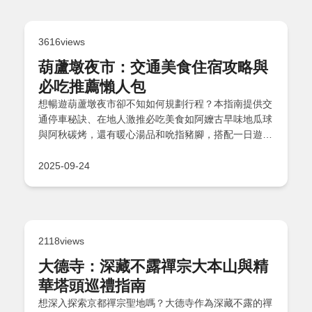
3616views
葫蘆墩夜市：交通美食住宿攻略與
必吃推薦懶人包
想暢遊葫蘆墩夜市卻不知如何規劃行程？本指南提供交
通停車秘訣、在地人激推必吃美食如阿嬤古早味地瓜球
與阿秋碳烤，還有暖心湯品和吮指豬腳，搭配一日遊路
線與附近住宿精選，讓您輕鬆搞定吃喝玩樂，不再錯過
任何經典小吃！
2025-09-24
2118views
大德寺：深藏不露禪宗大本山與精
華塔頭巡禮指南
想深入探索京都禪宗聖地嗎？大德寺作為深藏不露的禪