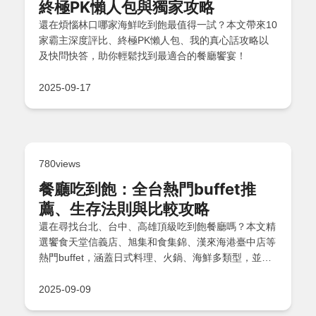
終極PK懶人包與獨家攻略
還在煩惱林口哪家海鮮吃到飽最值得一試？本文帶來10
家霸主深度評比、終極PK懶人包、我的真心話攻略以
及快問快答，助你輕鬆找到最適合的餐廳饗宴！
2025-09-17
780views
餐廳吃到飽：全台熱門buffet推
薦、生存法則與比較攻略
還在尋找台北、台中、高雄頂級吃到飽餐廳嗎？本文精
選饗食天堂信義店、旭集和食集錦、漢來海港臺中店等
熱門buffet，涵蓋日式料理、火鍋、海鮮多類型，並分
享老饕生存法則、快速比較表與真心話，結語助您找到
完美吃到飽真命天子，常見問答一次解答所有疑惑！
2025-09-09