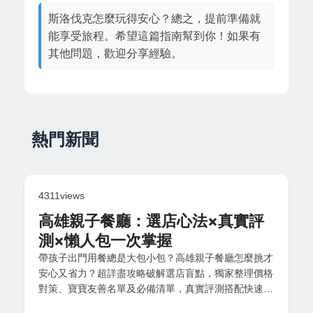
斯洛伐克怎麼玩得安心？總之，提前準備就
能享受旅程。希望這篇指南幫到你！如果有
其他問題，歡迎分享經驗。
熱門新聞
4311views
高雄親子餐廳：選店心法×真實評
測×懶人包一次掌握
帶孩子出門用餐總是大包小包？高雄親子餐廳怎麼挑才
安心又省力？超詳盡攻略破解選店盲點，獨家整理價格
對策、寶寶友善名單及必備清單，真實評測搭配快速索
引懶人包，小齡兒童照護訣竅與省錢撇步「一次解