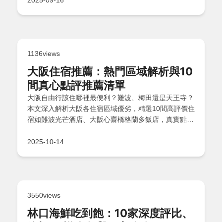
1136views
大阪住宿推薦：熱門區域解析與10
間真心點評推薦清單
大阪自由行該住哪裡最便利？難波、梅田還是天王寺？
本文深入解析大阪各住宿區域優劣，精選10間高評價住
宿如難波光芒酒店、大阪心齋橋格蘭多飯店，真實點評
助你避雷。還有綜合推薦度比較、懶人包總結及常見
QA，幫助你輕鬆規劃完美旅程！
2025-10-14
3550views
林口海鮮吃到飽：10家深度評比、