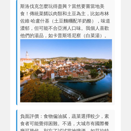
斯洛伐克怎麼玩得盡興？當然要嘗當地美
食！傳統菜餚以肉類和土豆為主，比如布林
佐維·哈盧什基（土豆麵糰配羊奶酪），味道
濃郁，但可能不合亞洲人口味。我個人喜歡
他們的湯品，如卡普斯塔尼察（白菜湯）。
負面評價：食物偏油膩，蔬菜選擇較少，素
食者可能覺得困難。不過，大城市有國際餐
廳可替代。別忘了試試當地啤酒，如茲拉特