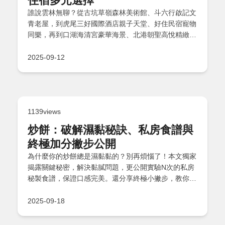
誰說雲林無聊？從古坑草嶺森林美術館、斗六行啟記文
青老屋，到虎尾三好國際酒店親子天堂、好住民宿寵物
同樂，再到口湖海清宮豪華海景、北港朝聖高悅精緻住
宿，以及麥寮海洋主題和斗南繪本美術館夢幻世界，這
些多元住宿體驗打破刻板印象，讓你大開眼界，立即規
2025-09-12
劃一場獨特雲林之旅吧！
1139views
炒餅：破解濕黏秘訣、私房食譜與
終極加分撇步公開
為什麼你的炒餅總是濕黏黏的？別再煩惱了！本文獨家
揭露關鍵秘密，解決黏膩問題，更公開實驗N次的私房
秘製食譜，保證口感完美。還分享終極小撇步，教你如
何升級炒餅風味，並透過Q&A單元破解常見迷思，讓新
手老手都能輕鬆掌握餐廳級技巧，一次搞定所有疑問！
2025-09-18