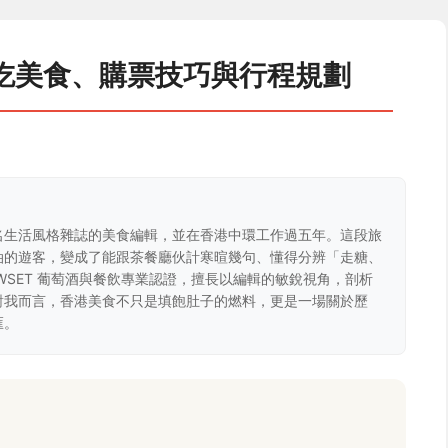
吃美食、購票技巧與行程規劃
名生活風格雜誌的美食編輯，並在香港中環工作過五年。這段旅
油的遊客，變成了能跟茶餐廳伙計寒暄幾句、懂得分辨「走糖、
WSET 葡萄酒與餐飲專業認證，擅長以編輯的敏銳視角，剖析
對我而言，香港美食不只是填飽肚子的燃料，更是一場關於歷
匯。