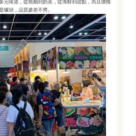
多元味道，從燒鵝到奶茶，從海鮮到甜點，而且價格
是噱頭，品質參差不齊。