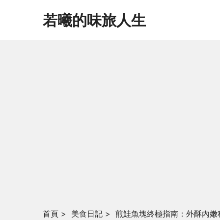
若曦的味旅人生
首頁
>
美食日記
>
煎鮭魚塊終極指南：外酥內嫩