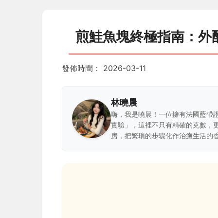
煎鮭魚塊終極指南：外
發佈時間：
2026-03-11
林曉晨
嗨，我是曉晨！一位擁有法國藍帶
實驗」，這裡不只有精確的克數，
房，把繁瑣的步驟化作治癒生活的