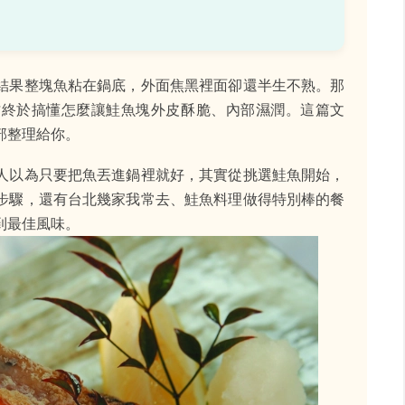
結果整塊魚粘在鍋底，外面焦黑裡面卻還半生不熟。那
才終於搞懂怎麼讓鮭魚塊外皮酥脆、內部濕潤。這篇文
部整理給你。
人以為只要把魚丟進鍋裡就好，其實從挑選鮭魚開始，
步驟，還有台北幾家我常去、鮭魚料理做得特別棒的餐
到最佳風味。