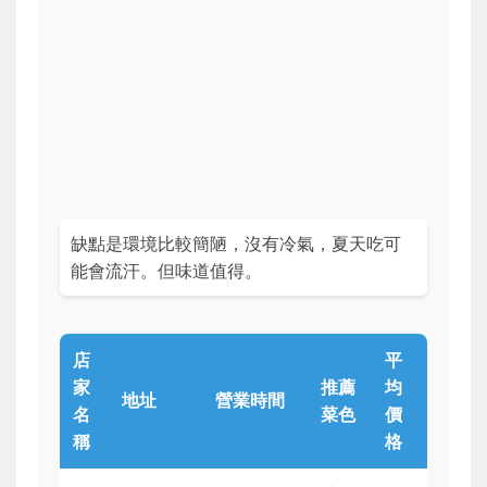
缺點是環境比較簡陋，沒有冷氣，夏天吃可
能會流汗。但味道值得。
店
平
家
推薦
均
地址
營業時間
名
菜色
價
稱
格