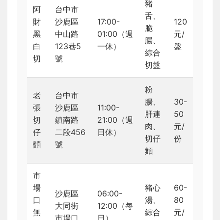
豬
阿
台中市
舌、
財
沙鹿區
17:00-
120
脆
黑
中山路
01:00（週
元/
腸、
白
123巷5
一休）
盤
綜合
切
號
切盤
粉
老
台中市
腸、
30-
張
沙鹿區
11:00-
肝連
50
切
鎮南路
21:00（週
肉、
元/
仔
二段456
日休）
切仔
份
麵
號
麵
市
場
豬心
60-
沙鹿區
06:00-
口
湯、
80
大同街
12:00（每
無
綜合
元/
市場口
日）