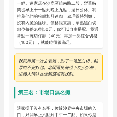
一絕。這家店在沙鹿區鎮南路二段，營業時
間從早上十一點到晚上九點，週日公休。我
推薦他們的粉腸和肝連肉，處理得特別嫩，
沒有內臟的怪味。價格很實惠，單點黑白切
部位每份30到50元，你可以自由搭配。我通
常點一碗切仔麵（40元）再加一盤綜合切盤
（100元），就能吃得很滿足。
我記得第一次去老張，點了一堆黑白切，結
果吃不完打包。老闆還笑著說下次少點些，
這種人情味在連鎖店很難找到。
第三名：市場口無名攤
這家攤子沒有名字，位於沙鹿中央市場的入
口，只開早上六點到中午十二點。如果你是