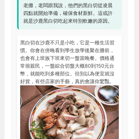
老攤，老闆跟我說，他們的黑白切從凌晨
四點就開始準備，確保食材新鮮。這或許
就是沙鹿黑白切吃起來特別軟嫩的原因。
黑白切在沙鹿不只是小吃，它是一種生活習
慣。你會在傍晚看到學生放學後聚在攤前，
也會有上班族下班來切一盤當晚餐。價格通
常很親民，一盤綜合切盤大概80到150元台
幣，就能吃到多種部位。但別以為便宜就沒
好貨，有些店家的手藝，真的會讓你驚豔。