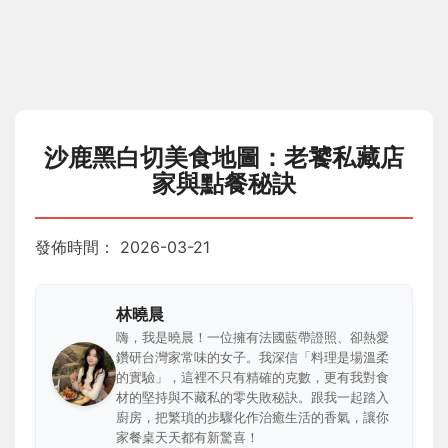
沙鹿黑白切美食地圖：老饕私藏店
家與點餐秘訣
發佈時間：
2026-03-21
林曉晨
嗨，我是曉晨！一位擁有法國藍帶證照、卻熱愛
鑽研台灣家常味的女子。我深信「料理是場溫柔
的實驗」，這裡不只有精確的克數，更有我對食
材的堅持與不藏私的零失敗秘訣。跟我一起踏入
廚房，把繁瑣的步驟化作治癒生活的香氣，讓你
家餐桌天天都有新驚喜！