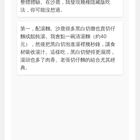
整體體驗。在沙鹿，我發現幾種隱藏版吃
法，你可能沒想過。
第一，配湯麵。沙鹿很多黑白切攤也賣切仔
麵或餛飩湯。我會點一碗清湯麵（約40
元），然後把黑白切泡進湯裡幾秒鐘，讓食
材吸收湯汁。這樣吃，黑白切變得更濕潤，
湯頭也多了肉香。老張切仔麵的組合尤其經
典。