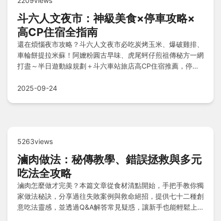
2209views
斗六人文夜市：神級美食×停車攻略×
高CP住宿全指南
還在煩惱夜市攻略？斗六人文夜市必吃炭烤玉米、爆破雞排、
車輪餅提拉米蘇！阿嬤粉圓古早味、虎尾蚵仔煎祖傳秘方一網
打盡～半日遊動線規劃＋斗六車站旅店高CP住宿推薦，停車
技巧＆在地人Q&A全解析！教你吃遍神級小點不踩雷！
2025-09-24
5263views
滷肉做法：秘傳教學、錯誤拯救與多元
吃法全攻略
滷肉怎麼做才完美？本篇文章從食材清點開始，手把手教你獨
家做法秘訣，分享過往失敗案例與救命絕招，提供七十二種創
意吃法靈感，並透過Q&A解答常見疑惑，讓新手也能輕鬆上
手美味滷肉料理。