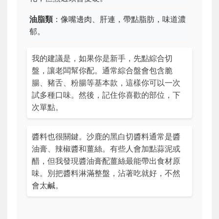
油脂類
：像嘴邊肉、肝連，帶點脂肪，味道濃
郁。
我的建議是，如果你是新手，先點綜合切
盤，讓老闆幫你配。通常綜合盤會包含脆
腸、豬舌、粉腸等基本款，這樣你可以一次
試多種口味。然後，記住你喜歡的部位，下
次單點。
醬料也很關鍵。沙鹿的黑白切醬料通常是醬
油膏、辣椒醬和薑絲。有些人會加點蒜泥或
醋，但我發現醬油膏配薑絲最能帶出食材原
味。別把醬料淋滿整盤，沾著吃就好，不然
會太鹹。