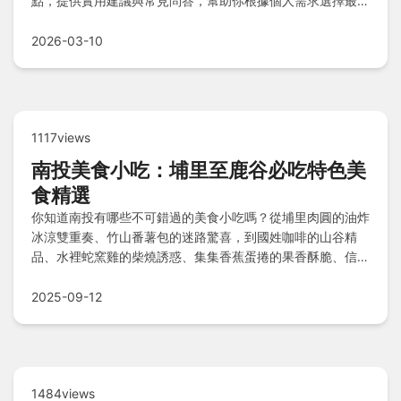
點，提供實用建議與常見問答，幫助你根據個人需求選擇最佳
飲用時機，避免常見誤區。
2026-03-10
1117views
南投美食小吃：埔里至鹿谷必吃特色美
食精選
你知道南投有哪些不可錯過的美食小吃嗎？從埔里肉圓的油炸
冰涼雙重奏、竹山番薯包的迷路驚喜，到國姓咖啡的山谷精
品、水裡蛇窯雞的柴燒誘惑、集集香蕉蛋捲的果香酥脆、信義
梅子大餐的酸V盛宴、仁愛高山野菜的清甜饋贈、魚池紅茶料
理的茶香雅緻、名間松柏嶺茶餐的清香韻味，以及鹿谷凍頂烏
2025-09-12
龍茶點的甘醇點心，南投美食豐富多樣。快透過資訊一覽表和
終極攻略，開啟你的味蕾之旅！
1484views