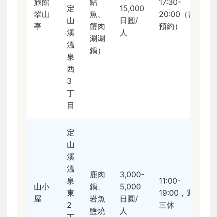
旅館
鮎
17:30-
定
15,000
翠山
魚、
20:00（需
山
日圓/
亭
蟹肉
預約）
溪
人
涮涮
溫
鍋）
泉
西
3
丁
目
定
山
溪
溫
鹿肉
3,000-
泉
11:00-
山小
鍋、
5,000
東
19:00，週
屋
岩魚
日圓/
2
三休
鹽燒
人