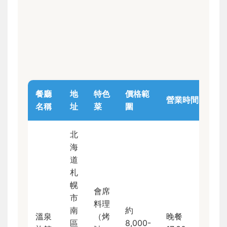
餐廳
地
特色
價格範
營業時間
名稱
址
菜
圍
北
海
道
札
幌
會席
市
料理
南
約
溫泉
（烤
晚餐
區
8,000-