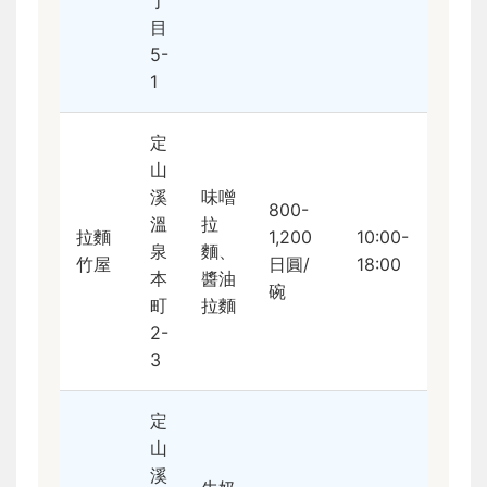
丁
目
5-
1
定
山
溪
味噌
800-
溫
拉
拉麵
1,200
10:00-
泉
麵、
竹屋
日圓/
18:00
本
醬油
碗
町
拉麵
2-
3
定
山
溪