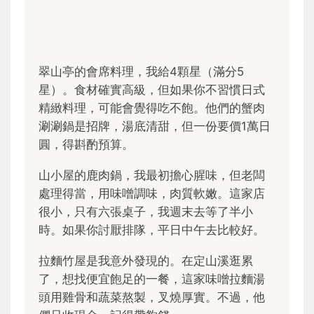
翠山亭的會席料理，我給4顆星（滿分5
星）。食材確實高級，但如果你不習慣日式
精緻料理，可能會覺得吃不飽。他們的蟹肉
涮涮鍋是招牌，湯底清甜，但一份要價1萬日
圓，得斟酌預算。
山小屋的鹿肉鍋，我最初擔心腥味，但老闆
處理得當，用味噌調味，肉質軟嫩。這家店
很小，只有六張桌子，我週末去等了半小
時。如果你討厭排隊，平日中午去比較好。
拉麵竹屋是我意外發現的。在定山溪逛累
了，想找便宜飽足的一餐，這家味噌拉麵湯
頭用雞骨和蔬菜熬製，叉燒厚實。不過，他