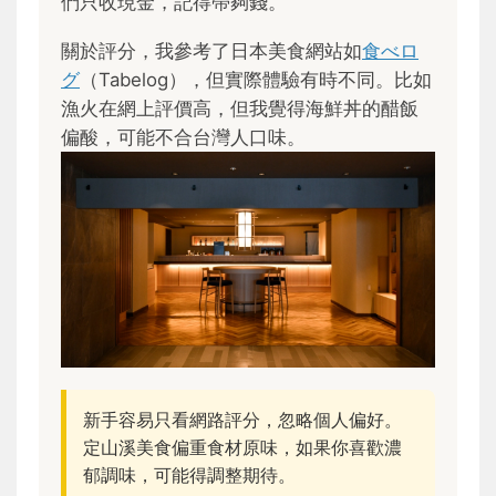
們只收現金，記得帶夠錢。
關於評分，我參考了日本美食網站如
食べロ
グ
（Tabelog），但實際體驗有時不同。比如
漁火在網上評價高，但我覺得海鮮丼的醋飯
偏酸，可能不合台灣人口味。
新手容易只看網路評分，忽略個人偏好。
定山溪美食偏重食材原味，如果你喜歡濃
郁調味，可能得調整期待。