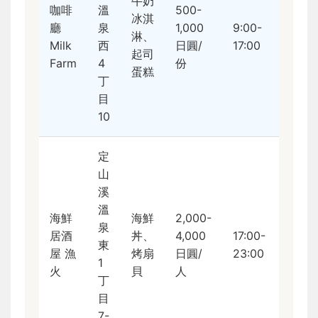
牛奶
咖啡
溫
500-
冰淇
廳
泉
1,000
9:00-
淋、
Milk
西
日圓/
17:00
起司
Farm
4
份
蛋糕
丁
目
10
定
山
溪
溫
海鮮
海鮮
2,000-
泉
居酒
丼、
4,000
17:00-
東
屋 漁
烤扇
日圓/
23:00
1
火
貝
人
丁
目
7-