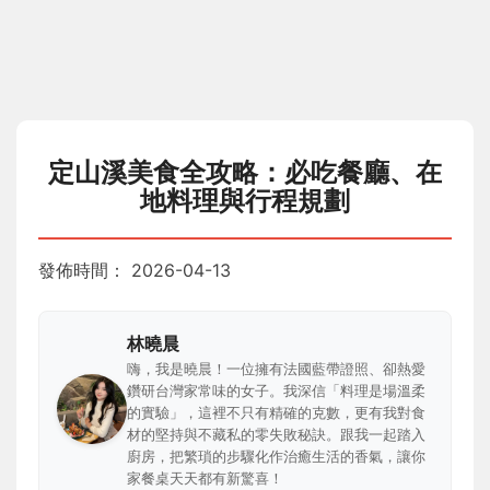
定山溪美食全攻略：必吃餐廳、在
地料理與行程規劃
發佈時間：
2026-04-13
林曉晨
嗨，我是曉晨！一位擁有法國藍帶證照、卻熱愛
鑽研台灣家常味的女子。我深信「料理是場溫柔
的實驗」，這裡不只有精確的克數，更有我對食
材的堅持與不藏私的零失敗秘訣。跟我一起踏入
廚房，把繁瑣的步驟化作治癒生活的香氣，讓你
家餐桌天天都有新驚喜！