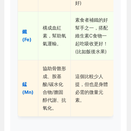
好)
素食者補鐵的好
構成血紅
幫手之一，搭配
鐵
素，幫助氧
維生素C食物一
(Fe)
氣運輸。
起吃吸收更好！
(比如飯後水果)
協助骨骼形
成、胺基
這個比較少人
錳
酸/碳水化
提，但也是身體
(Mn)
合物/膽固
必需的微量元
醇代謝、抗
素。
氧化。