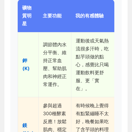
礦物
質明
主要功能
我的有感體驗
星
運動後或天氣熱
調節體內水
流很多汗時，吃
分平衡、維
點芋頭做的點
鉀
持正常血
心，感覺比只喝
(K)
壓、幫助肌
運動飲料更舒
肉和神經正
服、更「實
常運作。
在」。
參與超過
有時候晚上覺得
300種酵素
有點緊繃睡不太
反應！放鬆
好，晚餐如果吃
鎂
肌肉、穩定
了含芋頭的料理