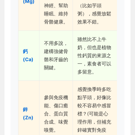
(Mg)
神經、幫助
（比如芋頭
睡眠、維持
粥），感覺放鬆
骨骼健康。
效果不錯。
雖然比不上牛
不用多說，
奶，但也是植物
鈣
建構強健骨
性鈣質的來源之
(Ca)
骼和牙齒的
一，素食者可以
關鍵。
多留意。
感覺換季時多吃
參與免疫機
點芋頭，好像比
能、傷口癒
較不容易中感冒
鋅
合、蛋白質
標？(可能是心
(Zn)
合成、味覺
理作用，但補充
嗅覺。
鋅確實對免疫