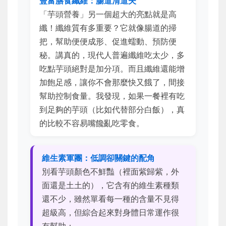
豐富膳食纖維：腸道清道夫
「芋頭營養」另一個超大的亮點就是高
纖！纖維質有多重要？它就像腸道的掃
把，幫助便便成形、促進蠕動、預防便
秘。講真的，現代人普遍纖維吃太少，多
吃點芋頭絕對是加分項。而且纖維還能增
加飽足感，讓你不會那麼快又餓了，間接
幫助控制食量。我發現，如果一餐裡有吃
到足夠的芋頭（比如代替部分白飯），真
的比較不容易嘴饞亂吃零食。
維生素軍團：低調卻關鍵的配角
別看芋頭顏色不鮮豔（裡面紫歸紫，外
面還是土土的），它含有的維生素種類
還不少，雖然單看每一種的含量不見得
超級高，但綜合起來對身體日常運作很
有幫助：