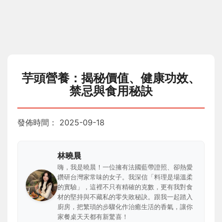
芋頭營養：揭秘價值、健康功效、
禁忌與食用秘訣
發佈時間：
2025-09-18
林曉晨
嗨，我是曉晨！一位擁有法國藍帶證照、卻熱愛
鑽研台灣家常味的女子。我深信「料理是場溫柔
的實驗」，這裡不只有精確的克數，更有我對食
材的堅持與不藏私的零失敗秘訣。跟我一起踏入
廚房，把繁瑣的步驟化作治癒生活的香氣，讓你
家餐桌天天都有新驚喜！