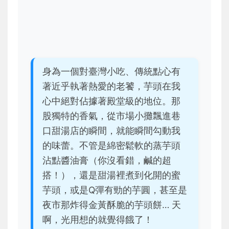
身為一個對臺灣小吃、傳統點心有
著近乎執著熱愛的老饕，芋頭在我
心中絕對佔據著殿堂級的地位。那
股獨特的香氣，從市場小攤飄進巷
口甜湯店的瞬間，就能瞬間勾動我
的味蕾。不管是綿密鬆軟的蒸芋頭
沾點醬油膏（你沒看錯，鹹的超
搭！），還是甜湯裡煮到化開的蜜
芋頭，或是Q彈有勁的芋圓，甚至是
夜市那炸得金黃酥脆的芋頭餅… 天
啊，光用想的就覺得餓了！