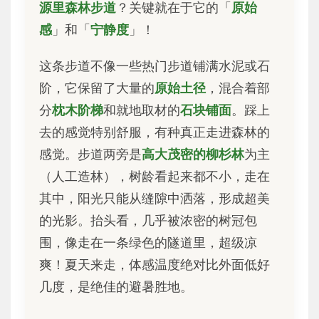
源里森林步道
？关键就在于它的「
原始
感
」和「
宁静度
」！
这条步道不像一些热门步道铺满水泥或石
阶，它保留了大量的
原始土径
，混合着部
分
枕木阶梯
和就地取材的
石块铺面
。踩上
去的感觉特别舒服，有种真正走进森林的
感觉。步道两旁是
高大茂密的柳杉林
为主
（人工造林），树龄看起来都不小，走在
其中，阳光只能从缝隙中洒落，形成超美
的光影。抬头看，几乎被浓密的树冠包
围，像走在一条绿色的隧道里，超级凉
爽！夏天来走，体感温度绝对比外面低好
几度，是绝佳的避暑胜地。