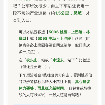
吧？公车班次很少，而且下车后还要走一
段不短的产业道路（约
1.5公里，爬坡
）才
会到入口。
可以搭桃园客运【
5096 桃园 - 上巴陵 - 林
班口
】或【
5098 中坜 - 上巴陵
】路线（时
刻表务必上桃园客运官网查清楚，假日班次
多一点点）。
在「
枕头山
」站或「
水流东
」站下车比较近
（但还是要走！）。
下车后沿着台7线往复兴方向走，看到桃源仙
谷或步道指标后转入小路往上爬。
真心建议
体力要够，而且抓充裕时间。
背包客或想挑
战的人可以试试，一般人还是自驾吧！