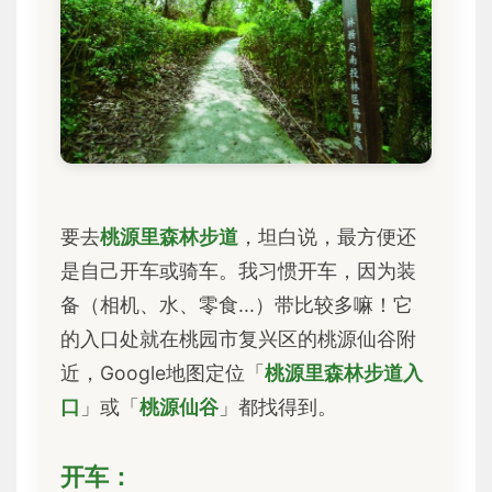
要去
桃源里森林步道
，坦白说，最方便还
是自己开车或骑车。我习惯开车，因为装
备（相机、水、零食...）带比较多嘛！它
的入口处就在桃园市复兴区的桃源仙谷附
近，Google地图定位「
桃源里森林步道入
口
」或「
桃源仙谷
」都找得到。
开车：