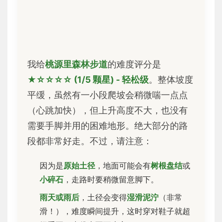
我给
桃源里森林步道
的难度评分是
★☆☆☆☆ (1/5 颗星) - 轻松级
。整体坡度
平缓，虽然有一小段爬坡会稍微喘一点点
（心跳加快），但上升高度不大，也没有
需要手脚并用的困难地形。绝大部分的路
段都非常好走。不过，请注意：
因为是
原始土径
，地面可能会有
树根盘结
或
小碎石
，走路时要稍微留意脚下。
雨天或雨后
，土径会变得
湿滑泥泞
（非常
滑！），难度瞬间提升，这时穿对鞋子就超