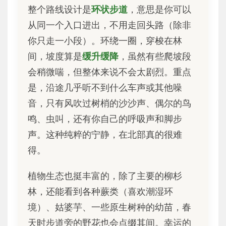
整个路线设计是
环状步道
，意思是你可以
从同一个入口进出，不用走回头路（除非
你只走一小段）。环绕一圈，穿梭在林
间，坡度算是
缓升缓降
，虽然有些爬坡段
会稍微喘，但整体来说不会太剧烈。重点
是，沿途几乎听不到什么车声或其他噪
音，只有风吹过树梢的沙沙声、偶尔的鸟
鸣、虫叫，还有你自己的呼吸声和脚步
声。这种纯粹的宁静，在北部真的很难
得。
植物生态也挺丰富的，除了主要的柳杉
林，还能看到各种蕨类（喜欢潮湿环
境）、姑婆芋、一些原生树种的幼苗，春
天时步道旁的野花也会点缀其间。幸运的