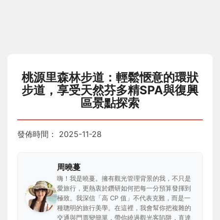
桃源里森林步道：輕鬆愜意的環狀
步道，享受天然芬多精SPA與復興
區景點探索
發佈時間：
2025-11-28
周曉蔓
嗨！我是曉蔓。擁有觀光管理背景的我，不只是
愛旅行，更熱衷於鑽研如何把每一分預算發揮到
極致。我深信「高 CP 值」不代表克難，而是一
種聰明的旅行美學。在這裡，我會幫你把複雜的
交通與門票變簡單，帶你繞過觀光客陷阱，直達