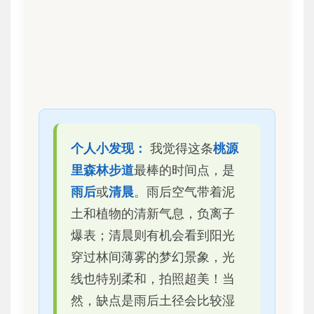
个人小发现：
我觉得这条
桃源
里森林步道
最棒的时间点，是
雨后
或
清晨
。雨后空气带着泥
土和植物的清新气息，负离子
爆表；清晨则有机会看到阳光
穿过林间薄雾的梦幻景象，光
线也特别柔和，拍照超美！当
然，缺点是雨后土径会比较湿