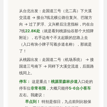
从台北出发：走国道三号（北二高）下大溪
交流道 → 接台7线北横公路往复兴、巴陵方
向 → 过了罗浮、义兴桥后注意指标，约在台
7线
22.8K处
（就是看到桃源仙谷那个大招牌
附近），右手边有个不太起眼的岔路上去
（入口有块小牌子写着步道名称），那就是
了！
从桃园出发：走国道二号（机场系统） → 接
国道三号南下 → 同样下大溪交流道，后面路
线同上。
停车：
这是重点！
桃源里森林步道
入口处的
停车位
非常有限
，大概只能停
5-6台小客车
左右。我建议：
早点到！
特别是假日，九点前到比较保