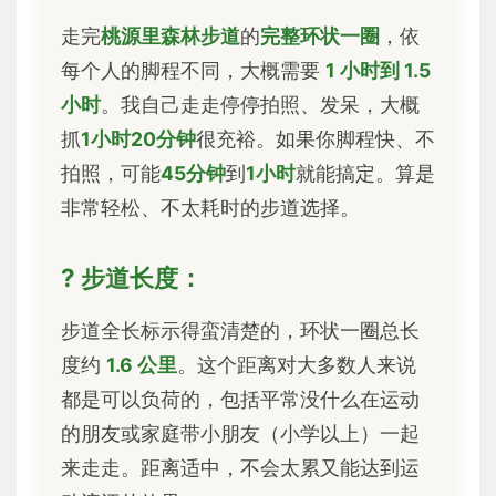
走完
桃源里森林步道
的
完整环状一圈
，依
每个人的脚程不同，大概需要
1 小时到 1.5
小时
。我自己走走停停拍照、发呆，大概
抓
1小时20分钟
很充裕。如果你脚程快、不
拍照，可能
45分钟
到
1小时
就能搞定。算是
非常轻松、不太耗时的步道选择。
? 步道长度：
步道全长标示得蛮清楚的，环状一圈总长
度约
1.6 公里
。这个距离对大多数人来说
都是可以负荷的，包括平常没什么在运动
的朋友或家庭带小朋友（小学以上）一起
来走走。距离适中，不会太累又能达到运