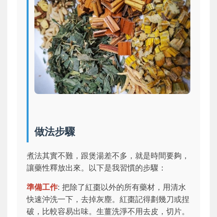
做法步驟
煮法其實不難，跟煲湯差不多，就是時間要夠，
讓藥性釋放出來。以下是我習慣的步驟：
準備工作
: 把除了紅棗以外的所有藥材，用清水
快速沖洗一下，去掉灰塵。紅棗記得劃幾刀或捏
破，比較容易出味。生薑洗淨不用去皮，切片。