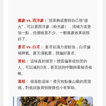
黨參 vs. 西洋參：
預算夠或覺得自己很"虛
火"，可以選西洋參（粉光參），清補力道更
強一點，但價格貴不少。一般黨參效果就很
好了。
蒼朮 vs. 白朮：
蒼朮祛濕力道較強，白朮偏
補脾氣。夏天濕氣重，我偏好蒼朮。
黃柏：
這味真的很苦！體質偏寒或怕苦的
人，可以減到3克，甚至諮詢中醫師看能否省
略。
葛根：
很喜歡這味！煮完有點像山藥的滑溜
感，對低頭族肩頸痠痛也小有幫助。