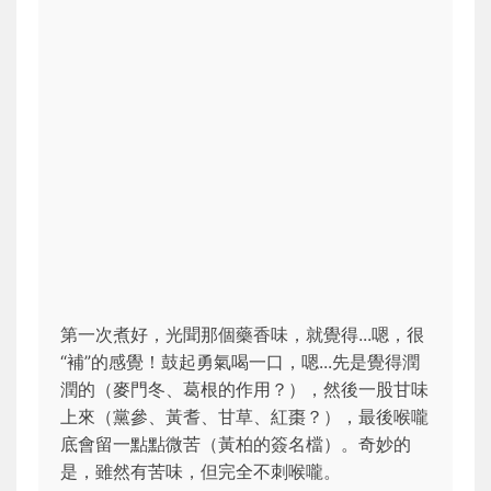
第一次煮好，光聞那個藥香味，就覺得...嗯，很
“補”的感覺！鼓起勇氣喝一口，嗯...先是覺得潤
潤的（麥門冬、葛根的作用？），然後一股甘味
上來（黨參、黃耆、甘草、紅棗？），最後喉嚨
底會留一點點微苦（黃柏的簽名檔）。奇妙的
是，雖然有苦味，但完全不刺喉嚨。