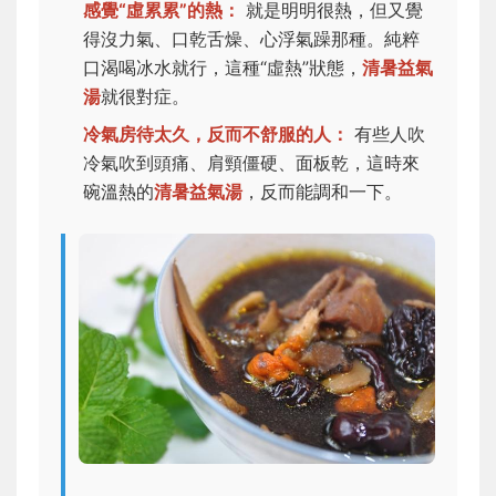
感覺“虛累累”的熱：
就是明明很熱，但又覺
得沒力氣、口乾舌燥、心浮氣躁那種。純粹
口渴喝冰水就行，這種“虛熱”狀態，
清暑益氣
湯
就很對症。
冷氣房待太久，反而不舒服的人：
有些人吹
冷氣吹到頭痛、肩頸僵硬、面板乾，這時來
碗溫熱的
清暑益氣湯
，反而能調和一下。