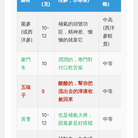
藥材
理解，非專業)
(克)
略)
中高
黨參
補氣的頭號功
10-
(西洋
(或西
臣，精神差、懶
12
參較
洋參)
懶的就靠它
貴)
麥門
潤潤的，專門對
10
中等
冬
付口乾舌燥
酸酸的，幫你把
五味
5
流出去的津液收
中等
子
斂回來
10-
也是補氣大將，
黃耆
中等
12
跟黨參是好搭檔