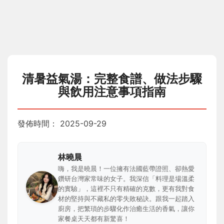
清暑益氣湯：完整食譜、做法步驟
與飲用注意事項指南
發佈時間：
2025-09-29
林曉晨
嗨，我是曉晨！一位擁有法國藍帶證照、卻熱愛
鑽研台灣家常味的女子。我深信「料理是場溫柔
的實驗」，這裡不只有精確的克數，更有我對食
材的堅持與不藏私的零失敗秘訣。跟我一起踏入
廚房，把繁瑣的步驟化作治癒生活的香氣，讓你
家餐桌天天都有新驚喜！