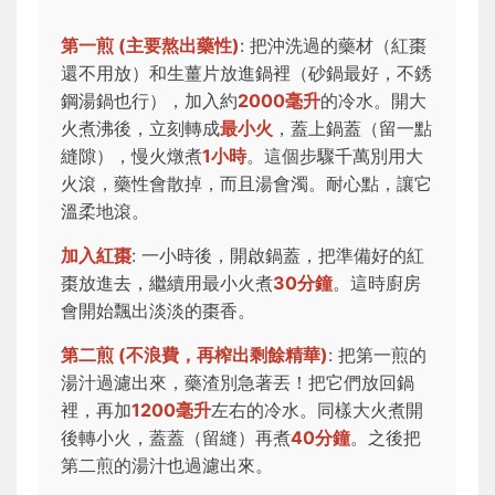
第一煎 (主要熬出藥性)
: 把沖洗過的藥材（紅棗
還不用放）和生薑片放進鍋裡（砂鍋最好，不銹
鋼湯鍋也行），加入約
2000毫升
的冷水。開大
火煮沸後，立刻轉成
最小火
，蓋上鍋蓋（留一點
縫隙），慢火燉煮
1小時
。這個步驟千萬別用大
火滾，藥性會散掉，而且湯會濁。耐心點，讓它
溫柔地滾。
加入紅棗
: 一小時後，開啟鍋蓋，把準備好的紅
棗放進去，繼續用最小火煮
30分鐘
。這時廚房
會開始飄出淡淡的棗香。
第二煎 (不浪費，再榨出剩餘精華)
: 把第一煎的
湯汁過濾出來，藥渣別急著丟！把它們放回鍋
裡，再加
1200毫升
左右的冷水。同樣大火煮開
後轉小火，蓋蓋（留縫）再煮
40分鐘
。之後把
第二煎的湯汁也過濾出來。