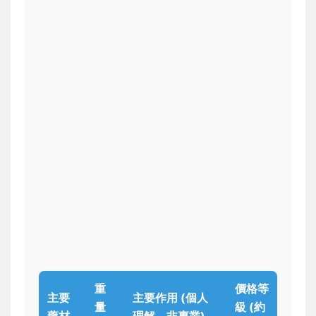
重
價格等
主要
主要作用 (個人
量
級 (約