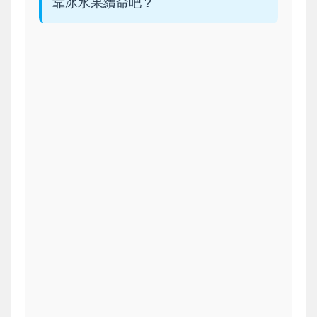
靠冰水果續命吧？