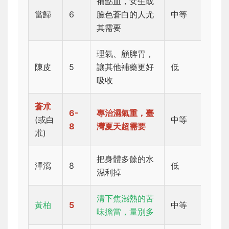
補點血，女生或
當歸
6
臉色蒼白的人尤
中等
其需要
理氣、顧脾胃，
陳皮
5
讓其他補藥更好
低
吸收
蒼朮
6-
專治濕氣重，臺
(或白
中等
8
灣夏天超需要
朮)
把身體多餘的水
澤瀉
8
低
濕利掉
清下焦濕熱的苦
黃柏
5
中等
味擔當，量別多