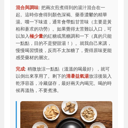
混合與調味
: 把兩次煎煮得到的湯汁混合在一
起。這時你會得到顏色深褐、藥香濃鬱的精華
湯。嚐一下味道，通常會帶點甘苦味（主要是黃
柏和蒼朮的功勞）。如果覺得太苦難以入口，可
以加入
極少量
的紅糖或黑糖調和一下（真的只能
一點點，目的不是變甜湯！）。就我自己來講，
慢慢喝習慣後，反而不太加糖了，覺得原味更能
感受藥材的層次。
完成
: 稍微放涼一點點（溫溫的喝最好），就可
以倒出來享用了。剩下的
清暑益氣湯
放涼後裝入
乾淨容器，冷藏儲存，最好兩天內喝完。喝的時
候再溫熱，不要煮沸。