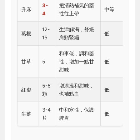
3-
把清熱補氣的藥
升麻
中等
4
性往上帶
12-
生津解渴，舒緩
葛根
低
15
肩頸緊繃
和事佬，調和藥
甘草
5
性，增加一點甘
低
甜味
5-6
增添溫和甜味，
紅棗
低
顆
也補點血
3-4
中和寒性，保護
生薑
低
片
脾胃