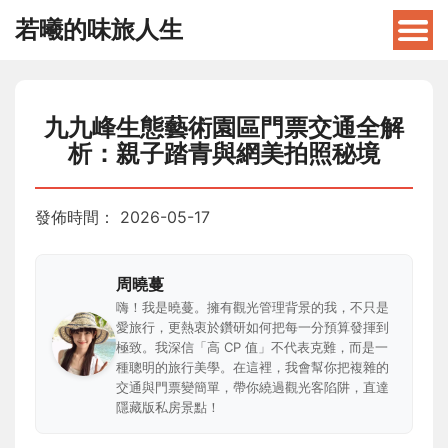
若曦的味旅人生
九九峰生態藝術園區門票交通全解
析：親子踏青與網美拍照秘境
發佈時間：
2026-05-17
周曉蔓
嗨！我是曉蔓。擁有觀光管理背景的我，不只是
愛旅行，更熱衷於鑽研如何把每一分預算發揮到
極致。我深信「高 CP 值」不代表克難，而是一
種聰明的旅行美學。在這裡，我會幫你把複雜的
交通與門票變簡單，帶你繞過觀光客陷阱，直達
隱藏版私房景點！