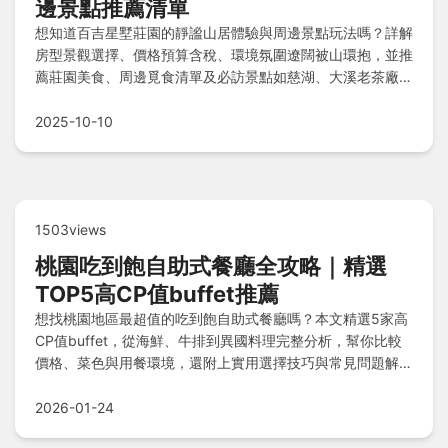
邊景點推薦清單
想知道百吉星墅莊園的靜謐山居體驗與周邊景點玩法嗎？詳解
房型景觀選擇、價格預算含稅、環境氛圍遼闊被山環抱，並推
薦莊園美食、周邊覓食清單及必訪景點如慈湖、大溪老茶廠與
角板山行館，還有非自駕交通建議與住宿常見QA，一次掌握
完整攻略！
2025-10-10
1503views
桃園吃到飽自助式餐廳全攻略｜精選
TOP5高CP值buffet推薦
想找桃園地區最超值的吃到飽自助式餐廳嗎？本文精選5家高
CP值buffet，從海鮮、牛排到異國料理完整分析，幫你比較
價格、菜色與用餐環境，還附上實用選擇技巧與常見問題解
答，讓你輕鬆找到最適合的桃園吃到飽自助式餐廳！
2026-01-24