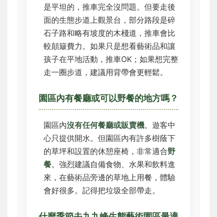
是平坦的，推車完全沒問題。但要走後
面的生態步道上觀景台，部分路段是碎
石子路和略有坡度的木棧道，推車會比
較顛簸費力。如果只是想看藝術品和讓
孩子在平地活動，推車OK；如果想完整
走一圈步道，建議用背帶會更輕鬆。
園區內有餐廳或可以野餐的地方嗎？
園區內
沒有任何餐廳或販賣機
。遊客中
心只提供開水。但園區內有許多樹蔭下
的草坪和設置的休憩座椅，非常適合
野
餐
。強烈建議自備食物、水果和飲料進
來，在藝術品旁邊的草地上用餐，體驗
會好很多。記得把垃圾全部帶走。
什麼季節去九九峰生態藝術園區最適