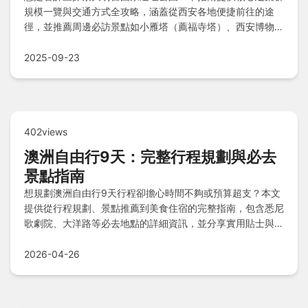
規模一覽與交通方式全攻略，涵蓋從西安各地便捷前往的途
徑，並推薦周邊必訪景點如小雁塔（薦福寺塔）、西安博物
館、風情濃厚的回民街（北院門風情街）、壯觀鐘鼓樓廣場，
以及難約但必去的陝西歷史博物館。住宿選項包括西安威斯汀
2025-09-23
大酒店與西安鉑菲朗酒店（大明宮店），助您規劃輕鬆旅程。
402views
澳洲自由行9天：完整行程規劃與必去
景點指南
想規劃澳洲自由行9天行程卻擔心時間不夠或預算超支？本文
提供從行程規劃、景點推薦到美食住宿的完整指南，包含悉尼
歌劇院、大洋路等必去地點的詳細資訊，並分享實用貼士與常
見問題解答，讓你輕鬆享受澳洲之旅。
2026-04-26