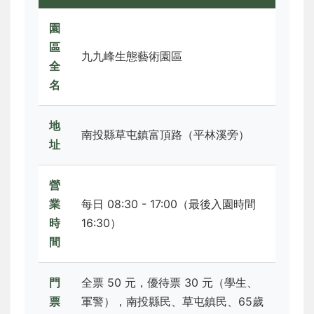
園
區
九九峰生態藝術園區
全
名
地
南投縣草屯鎮富頂路（平林溪旁）
址
營
業
每日 08:30 - 17:00（最後入園時間
時
16:30）
間
門
全票 50 元，優待票 30 元（學生、
票
軍警），南投縣民、草屯鎮民、65歲