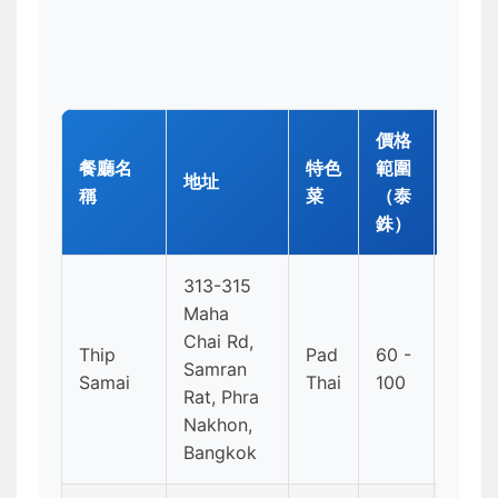
價格
餐廳名
特色
範圍
地址
營業
稱
菜
（泰
銖）
313-315
Maha
Chai Rd,
Thip
Pad
60 -
17:00
Samran
Samai
Thai
100
2:00
Rat, Phra
Nakhon,
Bangkok