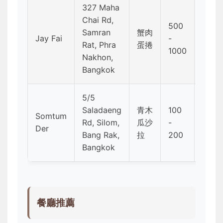
327 Maha
Chai Rd,
500
9:00 
Samran
蟹肉
Jay Fai
-
21:0
Rat, Phra
蛋捲
1000
二休
Nakhon,
Bangkok
5/5
Saladaeng
青木
100
Somtum
11:00
Rd, Silom,
瓜沙
-
Der
22:0
Bang Rak,
拉
200
Bangkok
餐廳推薦