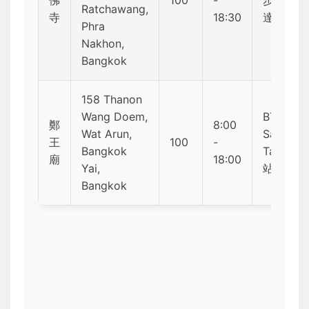
佛
100
-
步行可
Ratchawang,
寺
18:30
達
Phra
Nakhon,
Bangkok
158 Thanon
Wang Doem,
BTS
鄭
8:00
Wat Arun,
Saphan
王
100
-
Bangkok
Taksin
廟
18:00
Yai,
站轉船
Bangkok