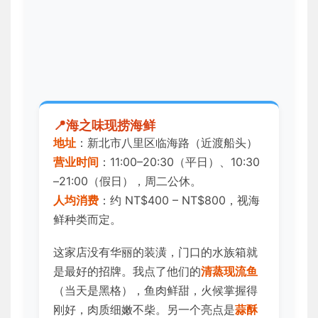
海之味现捞海鲜
地址
：新北市八里区临海路（近渡船头）
营业时间
：11:00–20:30（平日）、10:30
–21:00（假日），周二公休。
人均消费
：约 NT$400 – NT$800，视海
鲜种类而定。
这家店没有华丽的装潢，门口的水族箱就
是最好的招牌。我点了他们的
清蒸现流鱼
（当天是黑格），鱼肉鲜甜，火候掌握得
刚好，肉质细嫩不柴。另一个亮点是
蒜酥