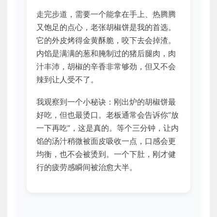
走完步道，需要一个能拿在手上、热腾腾
又饱足的点心，老张胡椒饼是我的首选。
它的外皮烤得金黄酥脆，咬下去会掉渣。
内馅是满满的葱和腌制过的猪后腿肉，肉
汁丰沛，胡椒的辛香非常够劲，但又不会
辣到让人受不了。
我观察到一个小秘诀：刚出炉的胡椒饼最
好吃，但也最烫口。老板通常会告诉你“放
一下再吃”，这是真的。等个三分钟，让内
馅的汤汁稍微被面皮吸收一点，口感会更
均衡，也不会被烫到。一个下肚，刚才健
行的疲劳感瞬间被治愈大半。