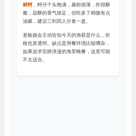
鲜蚵
，蚵仔个头饱满，裹粉很薄，炸得酥
脆，蒜酥的香气很足，但吃多了稍微有点
油腻，建议三到四人分食一盘。
老板娘会主动告知今天的渔获是什么，价
格也算透明。缺点是用餐环境比较嘈杂，
如果追求安静浪漫的海景晚餐，这里可能
不太适合。