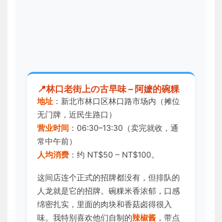
林口老街上の古早味 – 阿嬷的碗粿
地址
：新北市林口区林口路市场内（摊位
无门牌，近民生路口）
营业时间
：06:30–13:30（卖完就收，通
常中午前）
人均消费
：约 NT$50 – NT$100。
这间店连个正式的招牌都没有，但排队的
人龙就是它的招牌。碗粿米香浓郁，口感
绵密扎实，里面的肉块和香菇卤得很入
味。我特别喜欢他们自制的
辣椒酱
，带点