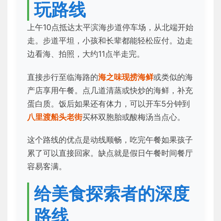
玩路线
上午10点抵达太平滨海步道停车场，从北端开始
走。步道平坦，小孩和长辈都能轻松应付。边走
边看海、拍照，大约11点半走完。
直接步行至临海路的
海之味现捞海鲜
或类似的海
产店享用午餐。点几道清蒸或快炒的海鲜，补充
蛋白质。饭后如果还有体力，可以开车5分钟到
八里渡船头老街
买杯双胞胎或酸梅汤当点心。
这个路线的优点是动线顺畅，吃完午餐如果孩子
累了可以直接回家。缺点就是假日午餐时间餐厅
容易客满。
给美食探索者的深度
路线