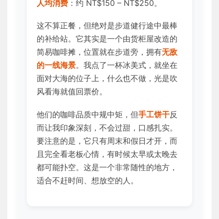
人均消费
：约 NT$150 – NT$250。
这不算正餐，但绝对是步道健行途中最棒
的补给站。它其实是一个由货柜屋改造的
简易咖啡摊，位置就在步道旁，拥有
无敌
的一线海景
。我点了一杯冰美式，就坐在
面对大海的位子上，什么也不做，光是吹
风看海就值回票价。
他们的咖啡品质中规中矩，但
手工饼干
反
而让我印象深刻，不会过甜，口感扎实。
要注意的是，它只有周末和假日才开，而
且完全看老板心情，有时候太早或太晚去
都可能扑空。这是一个非常随性的地方，
适合不赶时间、想放空的人。