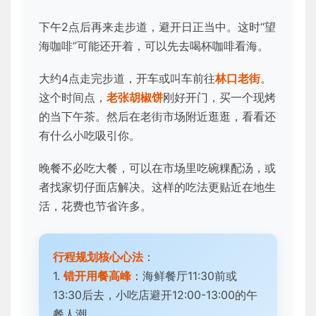
下午2点后再来走步道，避开日正当中。这时“望
海咖啡”可能还开着，可以先去喝杯咖啡看海。
大约4点走完步道，开车或叫车前往
林口老街
。
这个时间点，
老张胡椒饼
刚好开门，买一个现烤
的当下午茶。然后在老街市场附近逛逛，看看还
有什么小吃吸引你。
晚餐不必吃大餐，可以在市场里吃碗粿配汤，或
者找家切仔面店解决。这样的吃法更贴近在地生
活，花费也节省许多。
行程规划核心心法
：
1.
错开用餐高峰
：海鲜餐厅11:30前或
13:30后去，小吃店避开12:00-13:00的午
餐人潮。