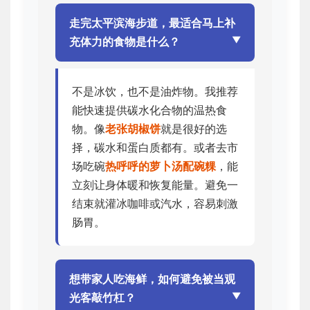
走完太平滨海步道，最适合马上补
充体力的食物是什么？
不是冰饮，也不是油炸物。我推荐
能快速提供碳水化合物的温热食
物。像
老张胡椒饼
就是很好的选
择，碳水和蛋白质都有。或者去市
场吃碗
热呼呼的萝卜汤配碗粿
，能
立刻让身体暖和恢复能量。避免一
结束就灌冰咖啡或汽水，容易刺激
肠胃。
想带家人吃海鲜，如何避免被当观
光客敲竹杠？