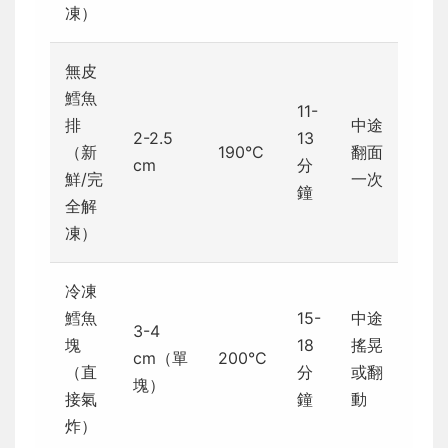
凍）
無皮
鱈魚
11-
排
中途
2-2.5
13
（新
190°C
翻面
cm
分
鮮/完
一次
鐘
全解
凍）
冷凍
鱈魚
15-
中途
3-4
塊
18
搖晃
cm（單
200°C
（直
分
或翻
塊）
接氣
鐘
動
炸）