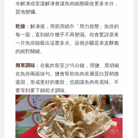
水解凍或室溫解凍會讓魚肉細胞吸收更多水分，
質地變爛。
乾燥
：解凍後，用廚房紙巾「用力按壓」魚排的
每一面，直到紙巾幾乎不再變濕。你會驚訝原來
一片魚排能吸出這麼多水。這個步驟是表皮酥脆
的絕對關鍵。
簡單調味
：在氣炸前至少15分鐘，用鹽、黑胡椒
在魚排兩面抹勻。鹽會幫助魚肉表層蛋白質稍微
凝固，形成更好的脆殼，也能讓魚肉有底味。不
要等到要下鍋前才調味。