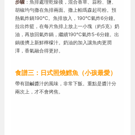
步驟
：魚排處理乾燥後，混合香草、蒜粉、鹽、
胡椒均勻撒在魚排兩面。撒上帕瑪森起司粉。預
熱氣炸鍋190°C。魚排放入，190°C氣炸6分鐘。
拉出炸籃，在每片魚排上放上一小塊（約5克）奶
油，再放回氣炸鍋，繼續190°C氣炸5-6分鐘。出
鍋後擠上新鮮檸檬汁。奶油的加入讓魚肉更潤
澤，香氣融合得更好。
食譜三：日式照燒鱈魚（小孩最愛）
帶有甜鹹醬汁的風味，非常下飯。重點是醬汁分
兩次上，才不會烤焦。