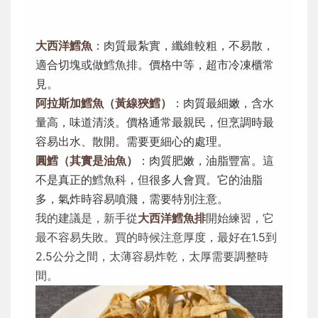
大西洋鱈魚
：肉質最紮實，纖維較粗，不易散，
適合切塊或做鱈魚排。價格中等，超市冷凍櫃常
見。
阿拉斯加鱈魚（黃線狹鱈）
：肉質最細嫩，含水
量高，味道清淡。價格通常最親民，但烹調時最
容易出水、散開。需要更細心的處理。
圓鱈（其實是油魚）
：肉質肥嫩，油脂豐富。這
不是真正的鱈魚科，但很多人會買。它的油脂
多，氣炸時容易噴濺，需要特別注意。
我的建議是，新手從
大西洋鱈魚排
開始練習，它
最不容易失敗。買的時候注意厚度，最好在1.5到
2.5公分之間，太薄容易炸乾，太厚需要調整時
間。