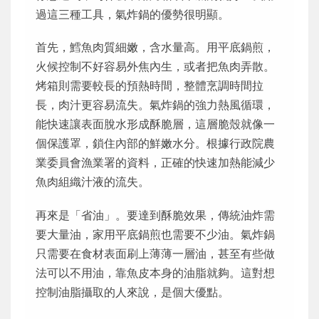
過這三種工具，氣炸鍋的優勢很明顯。
首先，鱈魚肉質細嫩，含水量高。用平底鍋煎，
火候控制不好容易外焦內生，或者把魚肉弄散。
烤箱則需要較長的預熱時間，整體烹調時間拉
長，肉汁更容易流失。氣炸鍋的強力熱風循環，
能快速讓表面脫水形成酥脆層，這層脆殼就像一
個保護罩，鎖住內部的鮮嫩水分。根據行政院農
業委員會漁業署的資料，正確的快速加熱能減少
魚肉組織汁液的流失。
再來是「省油」。要達到酥脆效果，傳統油炸需
要大量油，家用平底鍋煎也需要不少油。氣炸鍋
只需要在食材表面刷上薄薄一層油，甚至有些做
法可以不用油，靠魚皮本身的油脂就夠。這對想
控制油脂攝取的人來說，是個大優點。