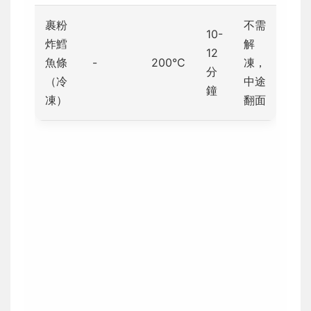
裹粉
不需
10-
炸鱈
解
12
魚條
-
200°C
凍，
分
（冷
中途
鐘
凍）
翻面