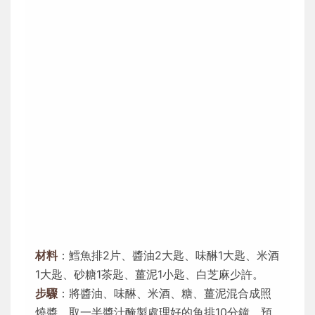
材料
：鱈魚排2片、醬油2大匙、味醂1大匙、米酒
1大匙、砂糖1茶匙、薑泥1小匙、白芝麻少許。
步驟
：將醬油、味醂、米酒、糖、薑泥混合成照
燒醬。取一半醬汁醃製處理好的魚排10分鐘。預