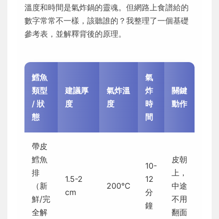
溫度和時間是氣炸鍋的靈魂。但網路上食譜給的
數字常常不一樣，該聽誰的？我整理了一個基礎
參考表，並解釋背後的原理。
鱈魚
氣
類型
建議厚
氣炸溫
炸
關鍵
/ 狀
度
度
時
動作
態
間
帶皮
鱈魚
皮朝
10-
排
上，
1.5-2
12
（新
200°C
中途
cm
分
鮮/完
不用
鐘
全解
翻面