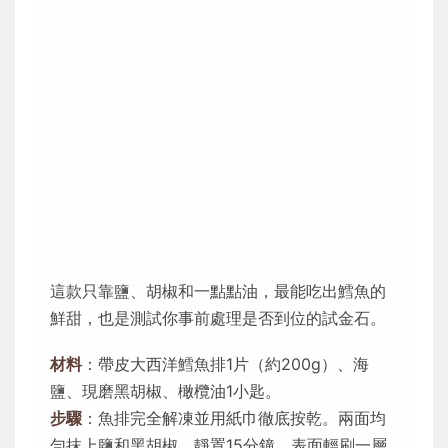
這款只靠鹽、胡椒和一點點油，最能吃出鱈魚的
鮮甜，也是測試你事前處理是否到位的試金石。
材料
：帶皮大西洋鱈魚排1片（約200g）、海
鹽、現磨黑胡椒、橄欖油1小匙。
步驟
：魚排完全解凍並用紙巾徹底按乾。兩面均
勻抹上鹽和黑胡椒，靜置15分鐘。表面輕刷一層