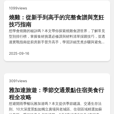
1099views
燒雞：從新手到高手的完整食譜與烹飪
技巧指南
想學會燒雞的秘訣嗎？本文帶你探索燒雞食譜世界，了解常見
型別排行榜，掌握食材挑選必修課與材料清單採購技巧，並透
過實戰指南從廚房新手晉升高手，學習詳細烹煮步驟與避免常
見錯誤，讓你在家輕鬆烹飪完美燒雞！
2025-09-16
3091views
雅加達旅遊：季節交通景點住宿美食行
程全攻略
想避開雨季暢玩雅加達嗎？本文提供季節建議、交通生存法
則、10大深度景點如獨立廣場與老城區、住宿區域精選如蘇