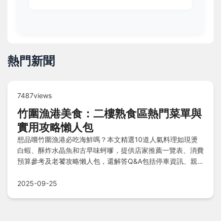
熱門新聞
7487views
竹圍漁港美食：二樓熟食區熱門菜單與
實用攻略懶人包
想品嚐竹圍漁港必吃海鮮嗎？本文精選10道人氣料理如現燙
白蝦、酥炸水晶魚和古早味蚵嗲，提供店家推薦一覽表、消費
預算參考及老饕攻略懶人包，還解答Q&A包括停車資訊、親
子遊玩建議和海鮮保鮮技巧，助你輕鬆規劃美食一日遊。
2025-09-25