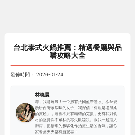
台北泰式火鍋推薦：精選餐廳與品
嚐攻略大全
發佈時間：
2026-01-24
林曉晨
嗨，我是曉晨！一位擁有法國藍帶證照、卻熱愛
鑽研台灣家常味的女子。我深信「料理是場溫柔
的實驗」，這裡不只有精確的克數，更有我對食
材的堅持與不藏私的零失敗秘訣。跟我一起踏入
廚房，把繁瑣的步驟化作治癒生活的香氣，讓你
家餐桌天天都有新驚喜！