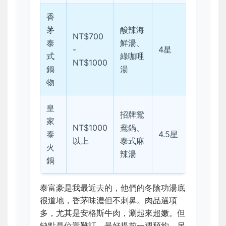
香
茅
酸辣海
NT$700
泰
鮮湯、
-
4星
式
綠咖哩
NT$1000
鍋
湯
物
皇
招牌鴛
家
NT$1000
鴦鍋、
泰
4.5星
以上
泰式麻
火
辣湯
鍋
泰富豪是我最近去的，他們的冬陰功湯底
很道地，香茅味濃但不刺鼻。肉品選項
多，尤其是安格斯牛肉，涮起來超嫩。但
缺點是位置難訂，最好提前一週預約。另