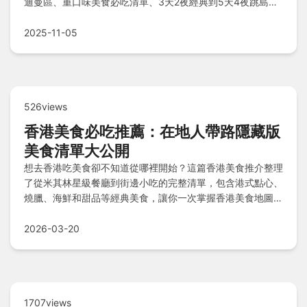
迪曼區、重口味美食必吃清單、3天2夜經典到5天4夜跳島行
程規劃、費用預算及旅人注意事項，讓你輕鬆規劃完美旅程！
2025-11-05
526views
香港美食必吃推薦：在地人帶路隱藏版
美食清單大公開
想去香港吃美食卻不知道從哪裡開始？這篇香港美食推介整理
了從米其林星級餐廳到街邊小吃的完整清單，包含港式點心、
燒臘、海鮮和甜品等經典美食，讓你一次掌握香港美食地圖與
必吃攻略。
2026-03-20
1707views