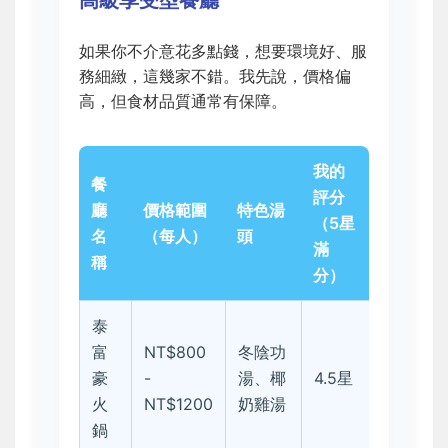
如果你不介意花多點錢，想要環境好、服
務細緻，這幾家不錯。我先說，價格偏
高，但食材品質通常有保障。
我的
餐
評分
廳
價格範圍
特色湯
（5星
名
（每人）
頭
滿
稱
分）
泰
富
NT$800
冬陰功
豪
-
湯、椰
4.5星
火
NT$1200
奶雞湯
鍋