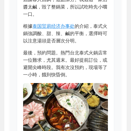
醬太鹹，毀了整鍋菜，所以試吃時先小嚐
一口。
根據
泰国贸易经济办事处
的介紹，泰式火
鍋強調酸、甜、辣、鹹的平衡，選擇時可
以注意湯頭是否層次分明。
最後，預約問題。熱門台北泰式火鍋店常
一位難求，尤其週末。最好提前訂位，或
避開尖峰時段。我有次沒預約，現場等了
一小時，餓到快昏倒。