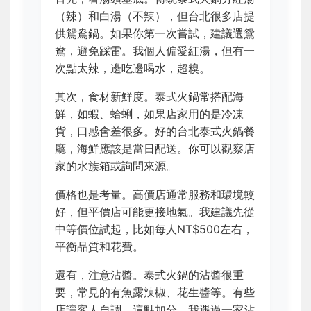
（辣）和白湯（不辣），但台北很多店提
供鴛鴦鍋。如果你第一次嘗試，建議選鴛
鴦，避免踩雷。我個人偏愛紅湯，但有一
次點太辣，邊吃邊喝水，超糗。
其次，食材新鮮度。泰式火鍋常搭配海
鮮，如蝦、蛤蜊，如果店家用的是冷凍
貨，口感會差很多。好的台北泰式火鍋餐
廳，海鮮應該是當日配送。你可以觀察店
家的水族箱或詢問來源。
價格也是考量。高價店通常服務和環境較
好，但平價店可能更接地氣。我建議先從
中等價位試起，比如每人NT$500左右，
平衡品質和花費。
還有，注意沾醬。泰式火鍋的沾醬很重
要，常見的有魚露辣椒、花生醬等。有些
店讓客人自調，這點加分。我遇過一家沾