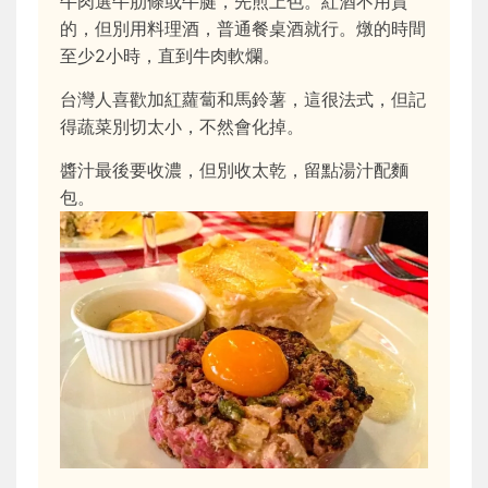
牛肉選牛肋條或牛腱，先煎上色。紅酒不用貴
的，但別用料理酒，普通餐桌酒就行。燉的時間
至少2小時，直到牛肉軟爛。
台灣人喜歡加紅蘿蔔和馬鈴薯，這很法式，但記
得蔬菜別切太小，不然會化掉。
醬汁最後要收濃，但別收太乾，留點湯汁配麵
包。