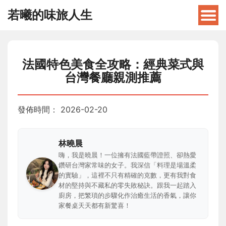
若曦的味旅人生
法國特色美食全攻略：經典菜式與
台灣餐廳親測推薦
發佈時間：
2026-02-20
林曉晨
嗨，我是曉晨！一位擁有法國藍帶證照、卻熱愛
鑽研台灣家常味的女子。我深信「料理是場溫柔
的實驗」，這裡不只有精確的克數，更有我對食
材的堅持與不藏私的零失敗秘訣。跟我一起踏入
廚房，把繁瑣的步驟化作治癒生活的香氣，讓你
家餐桌天天都有新驚喜！