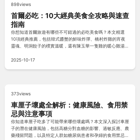
898views
首爾必吃：10大經典美食全攻略與速查
指南
你想知道首爾旅遊有哪些不可錯過的必吃美食嗎？本文精選
10項經典推薦，包括韓式醬蟹的鮮味炸彈、橋村炸雞的宵夜
靈魂、明洞餃子的樸實溫暖，還有陳玉華一隻雞的暖心雞湯、
八色烤肉的多彩饗宴，以及站著吃韓牛狂野體驗。更附上美食
比較表、關鍵資訊速查和Q&A問答，讓你輕鬆規劃行程，一
2025-10-17
網打盡首爾精髓。
373views
車厘子壞處全解析：健康風險、食用禁
忌與注意事項
你知道車厘子吃多了可能帶來哪些壞處嗎？本文深入探討車厘
子的潛在健康風險，包括高糖分對血糖的影響、過敏反應、農
藥殘留問題，以及特定人群如糖尿病患者和孕婦的食用禁忌，