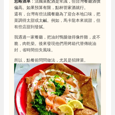
忽略酒單
：法國菜配酒是常識，但台灣餐廳酒價
偏高。如果預算有限，點杯管家酒就行。
還有，台灣有些法國餐廳為了迎合本地口味，把
菜調得太甜或太鹹。例如，馬卡龍本來就甜，但
有些店甜到發膩。
我遇過一家餐廳，把油封鴨腿做得像炸雞，皮不
脆，肉乾柴。後來發現他們用烤箱代替傳統油
封，省時間但失風味。
所以，點餐前問問做法，尤其是招牌菜。