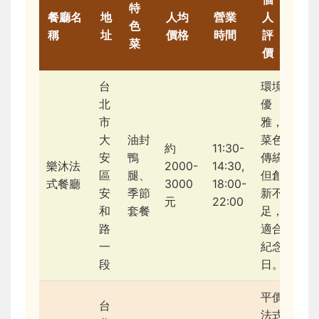
特
餐廳名
地
人均
營業
人
色
稱
址
價格
時間
評
菜
價
台
環境
北
優
市
雅，
大
油封
菜色
約
11:30-
安
鴨
傳統
樂沐法
2000-
14:30,
區
腿、
但創
式餐廳
3000
18:00-
安
季節
新不
元
22:00
和
套餐
足，
路
適合
一
紀念
段
日。
平價
台
法式