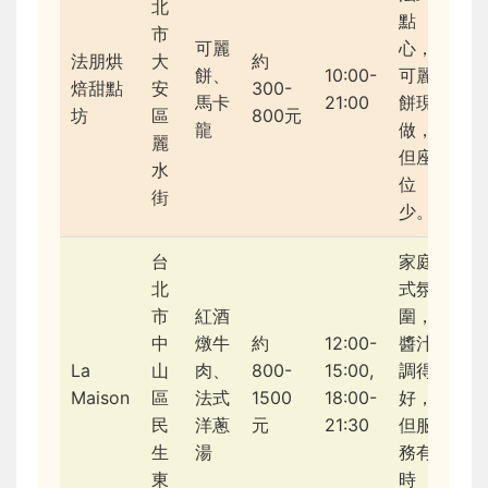
北
點
市
可麗
心，
法朋烘
大
約
餅、
10:00-
可麗
焙甜點
安
300-
馬卡
21:00
餅現
坊
區
800元
龍
做，
麗
但座
水
位
街
少。
台
家庭
北
式氛
市
紅酒
圍，
中
燉牛
約
12:00-
醬汁
La
山
肉、
800-
15:00,
調得
Maison
區
法式
1500
18:00-
好，
民
洋蔥
元
21:30
但服
生
湯
務有
東
時