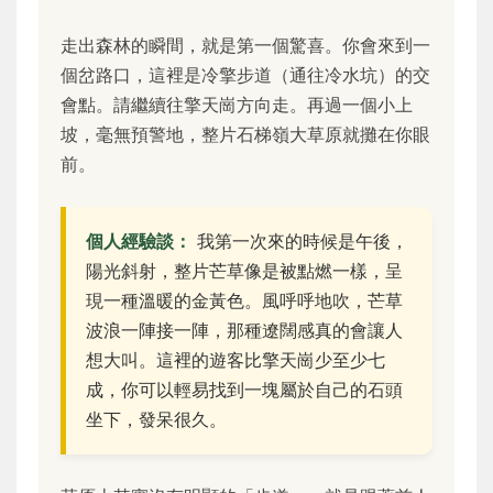
走出森林的瞬間，就是第一個驚喜。你會來到一
個岔路口，這裡是冷擎步道（通往冷水坑）的交
會點。請繼續往擎天崗方向走。再過一個小上
坡，毫無預警地，整片石梯嶺大草原就攤在你眼
前。
個人經驗談：
我第一次來的時候是午後，
陽光斜射，整片芒草像是被點燃一樣，呈
現一種溫暖的金黃色。風呼呼地吹，芒草
波浪一陣接一陣，那種遼闊感真的會讓人
想大叫。這裡的遊客比擎天崗少至少七
成，你可以輕易找到一塊屬於自己的石頭
坐下，發呆很久。