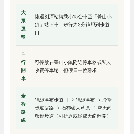
大
捷運劍潭站轉乘小15公車至「菁山小
眾
鎮」站下車，步行約3分鐘即到步道
運
口。
輸
自
行
可停放在菁山小鎮附近停車格或私人
開
收費停車場，但假日一位難求。
車
全
絹絲瀑布步道口 → 絹絲瀑布 → 冷擎
程
步道岔路 → 石梯嶺大草原 → 擎天崗
路
環形步道（可折返或從擎天崗離開）
線