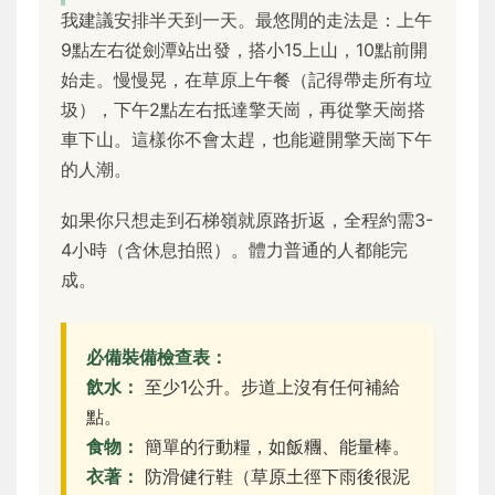
我建議安排半天到一天。最悠閒的走法是：上午
9點左右從劍潭站出發，搭小15上山，10點前開
始走。慢慢晃，在草原上午餐（記得帶走所有垃
圾），下午2點左右抵達擎天崗，再從擎天崗搭
車下山。這樣你不會太趕，也能避開擎天崗下午
的人潮。
如果你只想走到石梯嶺就原路折返，全程約需3-
4小時（含休息拍照）。體力普通的人都能完
成。
必備裝備檢查表：
飲水：
至少1公升。步道上沒有任何補給
點。
食物：
簡單的行動糧，如飯糰、能量棒。
衣著：
防滑健行鞋（草原土徑下雨後很泥