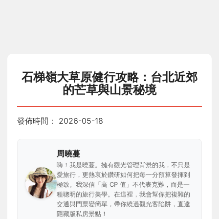
石梯嶺大草原健行攻略：台北近郊
的芒草與山景秘境
發佈時間：
2026-05-18
周曉蔓
嗨！我是曉蔓。擁有觀光管理背景的我，不只是
愛旅行，更熱衷於鑽研如何把每一分預算發揮到
極致。我深信「高 CP 值」不代表克難，而是一
種聰明的旅行美學。在這裡，我會幫你把複雜的
交通與門票變簡單，帶你繞過觀光客陷阱，直達
隱藏版私房景點！