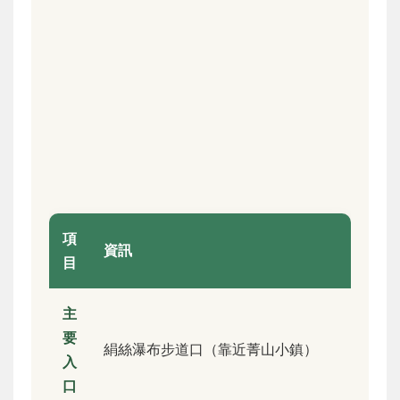
項
資訊
目
主
要
絹絲瀑布步道口（靠近菁山小鎮）
入
口