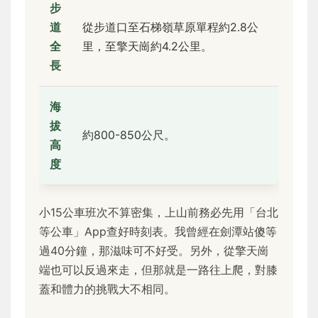
步
道
從步道口至石梯嶺草原單程約2.8公
全
里，至擎天崗約4.2公里。
長
海
拔
約800-850公尺。
高
度
小15公車班次不算密集，上山前務必先用「台北
等公車」App查好時刻表。我曾經在劍潭站傻等
過40分鐘，那滋味可不好受。另外，從擎天崗
端也可以反過來走，但那就是一路往上爬，對膝
蓋和體力的挑戰大不相同。