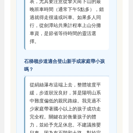
表，尤其要注意從擎天崗下山的最
晚班車時間（通常下午5點多），錯
過就得走很遠或叫車。如果多人同
行，從劍潭站共乘計程車上山分攤
車資，是節省等待時間的靈活選
擇。
石梯嶺步道適合登山新手或家庭帶小孩
嗎？
從絹絲瀑布這端上去，整體坡度平
緩，步道狀況良好，算是陽明山系
中難度偏低的親民路線。我見過不
少家庭帶著國小以上的孩子成功走
完全程。關鍵在於衡量孩子的體
力，並給予充足休息。不建議推嬰
兒車，因為有石階和土路。對於完