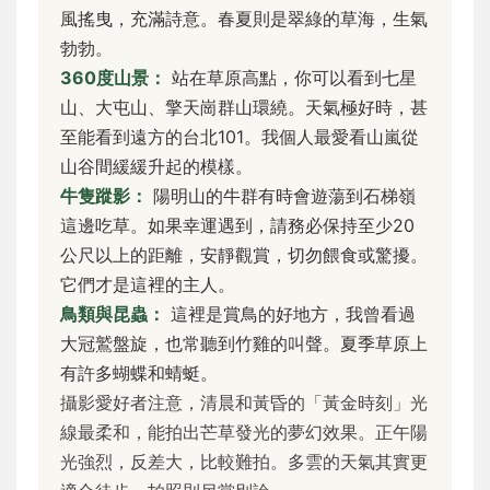
風搖曳，充滿詩意。春夏則是翠綠的草海，生氣
勃勃。
360度山景：
站在草原高點，你可以看到七星
山、大屯山、擎天崗群山環繞。天氣極好時，甚
至能看到遠方的台北101。我個人最愛看山嵐從
山谷間緩緩升起的模樣。
牛隻蹤影：
陽明山的牛群有時會遊蕩到石梯嶺
這邊吃草。如果幸運遇到，請務必保持至少20
公尺以上的距離，安靜觀賞，切勿餵食或驚擾。
它們才是這裡的主人。
鳥類與昆蟲：
這裡是賞鳥的好地方，我曾看過
大冠鷲盤旋，也常聽到竹雞的叫聲。夏季草原上
有許多蝴蝶和蜻蜓。
攝影愛好者注意，清晨和黃昏的「黃金時刻」光
線最柔和，能拍出芒草發光的夢幻效果。正午陽
光強烈，反差大，比較難拍。多雲的天氣其實更