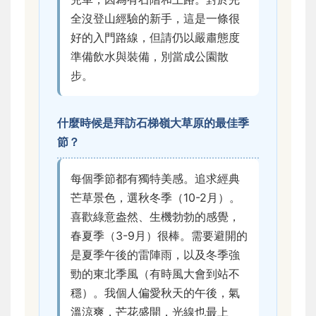
全沒登山經驗的新手，這是一條很
好的入門路線，但請仍以嚴肅態度
準備飲水與裝備，別當成公園散
步。
什麼時候是拜訪石梯嶺大草原的最佳季
節？
每個季節都有獨特美感。追求經典
芒草景色，選秋冬季（10-2月）。
喜歡綠意盎然、生機勃勃的感覺，
春夏季（3-9月）很棒。需要避開的
是夏季午後的雷陣雨，以及冬季強
勁的東北季風（有時風大會到站不
穩）。我個人偏愛秋天的午後，氣
溫涼爽，芒花盛開，光線也最上