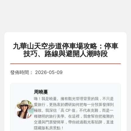
九華山天空步道停車場攻略：停車
技巧、路線與避開人潮時段
發佈時間：
2026-05-09
周曉蔓
嗨！我是曉蔓。擁有觀光管理背景的我，不只是
愛旅行，更熱衷於鑽研如何把每一分預算發揮到
極致。我深信「高 CP 值」不代表克難，而是一
種聰明的旅行美學。在這裡，我會幫你把複雜的
交通與門票變簡單，帶你繞過觀光客陷阱，直達
隱藏版私房景點！