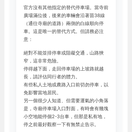
官方沒有其他指定的替代停車場。當寺前
廣場滿位後，後來的車輛會沿著苗38線
（通往寺廟的道路）兩側的白線順向停
車。這是唯一的替代方式。但請務必注
意：
絕對不能並排停車或阻礙交通，山路狹
窄，這非常危險。
停得越下面，走回停車場的上坡路就越
長，請評估同行者的體力。
有些私人土地或農路入口前切勿停車，以
免影響當地居民。
另一個很少人知道、但需要運氣的小角落
是，寺廟停車場入口對面，有時會有幾塊
小空地能停個2-3台車，但那是私有地，
停之前最好觀察一下有無禁止告示。