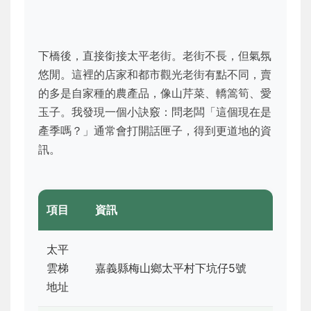
下橋後，直接銜接太平老街。老街不長，但氣氛
悠閒。這裡的店家和都市觀光老街有點不同，賣
的多是自家種的農產品，像山芹菜、轎篙筍、愛
玉子。我發現一個小訣竅：問老闆「這個現在是
產季嗎？」通常會打開話匣子，得到更道地的資
訊。
項目
資訊
太平
雲梯
嘉義縣梅山鄉太平村下坑仔5號
地址