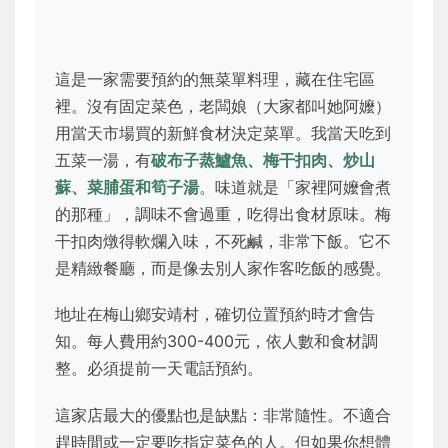
這是一家需要預約的無菜單料理，藏在住宅區
裡。沒有固定菜色，老闆娘（大家都叫她阿嬤）
用當天市場買的新鮮食材決定菜單。我當天吃到
五菜一湯，有
破布子蒸鱸魚、梅干扣肉、炒山
蘇、菜脯蛋和筍子湯
。味道就是「家裡阿嬤會煮
的那種」，調味不會過重，吃得出食材原味。梅
干扣肉燉得軟爛入味，不死鹹，非常下飯。它不
是精緻餐廳，而是像去別人家作客吃飯的感覺。
地址在梅山鄉安靖村，確切位置預約時才會告
知。每人費用約300-400元，依人數和食材調
整。必須提前一天電話預約。
這家店最大的優點也是缺點：非常隨性。不適合
趕時間或一定要吃指定菜色的人。但如果你想體