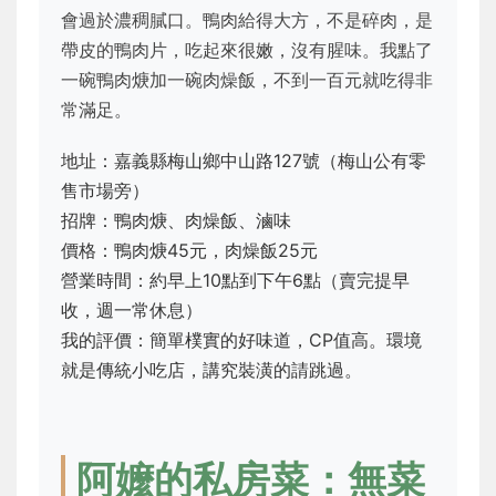
會過於濃稠膩口。鴨肉給得大方，不是碎肉，是
帶皮的鴨肉片，吃起來很嫩，沒有腥味。我點了
一碗鴨肉焿加一碗肉燥飯，不到一百元就吃得非
常滿足。
地址：嘉義縣梅山鄉中山路127號（梅山公有零
售市場旁）
招牌：鴨肉焿、肉燥飯、滷味
價格：鴨肉焿45元，肉燥飯25元
營業時間：約早上10點到下午6點（賣完提早
收，週一常休息）
我的評價：簡單樸實的好味道，CP值高。環境
就是傳統小吃店，講究裝潢的請跳過。
阿嬤的私房菜：無菜