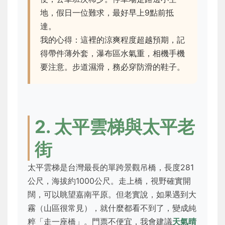
地，假日一位難求，最好早上9點前抵
達。
我的心得：這裡的涼爽程度超越預期，記
得帶件薄外套，瀑布區水氣重，相機手機
要注意。步道濕滑，務必穿防滑的鞋子。
2. 太平雲梯與太平老
街
太平雲梯是台灣最長的單跨景觀吊橋，長度281
公尺，海拔約1000公尺。走上橋，視野確實開
闊，可以眺望嘉南平原。但老實說，如果遇到大
霧（山區很常見），就什麼都看不到了，變成純
粹「走一座橋」。門票不便宜，我會建議
天氣晴