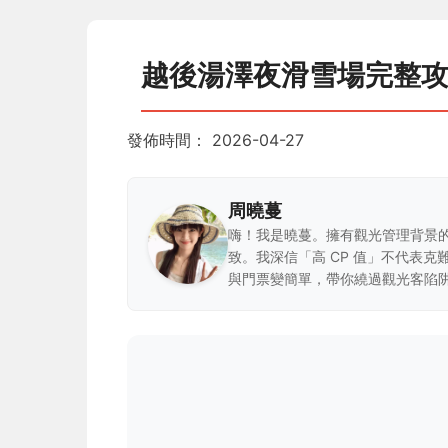
越後湯澤夜滑雪場完整
發佈時間：
2026-04-27
周曉蔓
嗨！我是曉蔓。擁有觀光管理背景
致。我深信「高 CP 值」不代表
與門票變簡單，帶你繞過觀光客陷