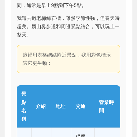
間，通常是早上9點到下午5點。
我還去過老梅綠石槽，雖然季節性強，但春天時
超美。麟山鼻步道和周邊景點結合，可以玩上一
整天。
這裡用表格總結附近景點，我用彩色標示
讓它更生動：
景
點
營業時
介紹
地址
交通
名
間
稱
從麟