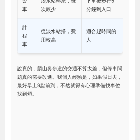
公
淡水站轉乘，班
下車後步行5
車
次較少
分鐘到入口
計
從淡水站搭，費
適合趕時間的
程
用較高
人
車
說真的，麟山鼻步道的交通不算太差，但停車問
題真的需要改進。我個人經驗是，如果假日去，
最好早上9點前到，不然就得有心理準備找車位
找到煩。