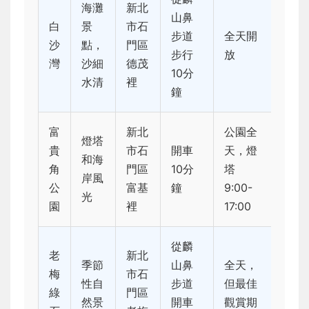
海灘
新北
山鼻
白
景
市石
步道
全天開
沙
點，
門區
步行
放
灣
沙細
德茂
10分
水清
裡
鐘
富
新北
公園全
燈塔
貴
市石
開車
天，燈
和海
角
門區
10分
塔
岸風
公
富基
鐘
9:00-
光
園
裡
17:00
從麟
老
新北
季節
山鼻
全天，
梅
市石
性自
步道
但最佳
綠
門區
然景
開車
觀賞期