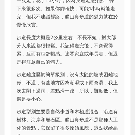
一次走，花了1.5小時，因為我邊走邊拍照，停
下來很多次。如果你腳程快，可能1小時就能走
完。但我不建議趕路，麟山鼻步道的魅力就在於
慢慢欣賞。
步道長度大概是2公里左右，不長不短，對大部
分人來說都很輕鬆。我記得走完後，不會覺得
累，反而有種舒暢感。適閤家庭或年長者，但還
是得注意自己的體力。
步道難度屬於簡單級別，沒有太陡的坡或困難地
形。不過，有些地方因為潮濕或下雨會滑，我上
次去剛下過雨，差點滑一跤。所以，難度低，但
還是要小心。
步道型別主要是自然步道和木棧道混合，沿途有
樹林、海岸和岩石區。麟山鼻步道不是那種人工
化的景點，它保留了很多原始風貌，這點我給高