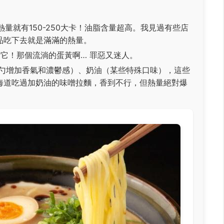
熱量就有150-250大卡！油脂含量超高。我見過有些店
品吃下去就是滿滿的熱量。
小看它！那個流淌的蛋黃啊… 罪惡又迷人。
勺增加香氣和濃鬱感）、奶油（某些特殊口味），這些
海道吃過加奶油的味噌拉麵，香到不行，但熱量絕對爆