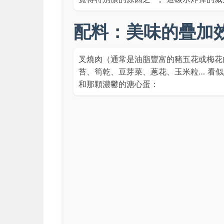
配料：美味的疊加
叉燒肉（通常是油脂豐富的豬五花或梅花
苔、筍乾、豆芽菜、蔥花、玉米粒… 看
和那顆濃鬱的溏心蛋：