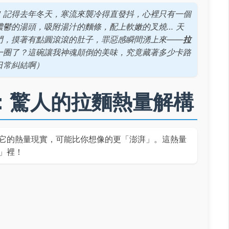
！記得去年冬天，寒流來襲冷得直發抖，心裡只有一個
鬱的湯頭，吸附湯汁的麵條，配上軟嫩的叉燒… 天
門，摸著有點圓滾滾的肚子，罪惡感瞬間湧上來——
拉
一圈了？這碗讓我神魂顛倒的美味，究竟藏著多少卡路
日常糾結啊）
：驚人的拉麵熱量解構
它的熱量現實，可能比你想像的更「澎湃」。這熱量
」裡！