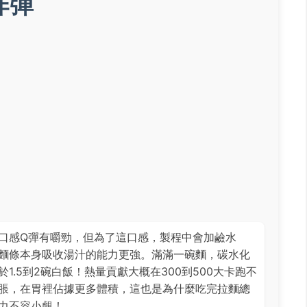
炸彈
口感Q彈有嚼勁，但為了這口感，製程中會加鹼水
麵條本身吸收湯汁的能力更強。滿滿一碗麵，碳水化
.5到2碗白飯！熱量貢獻大概在300到500大卡跑不
脹，在胃裡佔據更多體積，這也是為什麼吃完拉麵總
力不容小覷！