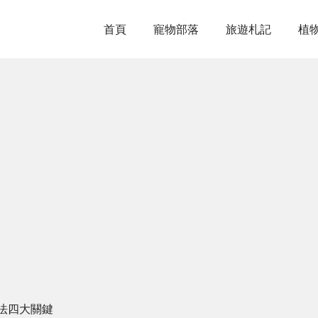
首頁
寵物部落
旅遊札記
植
法四大關鍵