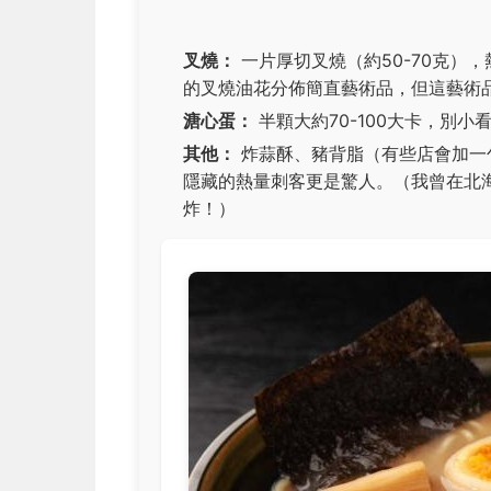
叉燒：
一片厚切叉燒（約50-70克），
的叉燒油花分佈簡直藝術品，但這藝術
溏心蛋：
半顆大約70-100大卡，別
其他：
炸蒜酥、豬背脂（有些店會加一
隱藏的熱量刺客更是驚人。（我曾在北
炸！）