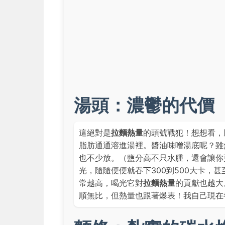
湯頭：濃鬱的代價
這絕對是
拉麵熱量
的頭號戰犯！想想看，
脂肪通通溶進湯裡。醬油味噌湯底呢？雖
也不少放。（鹽分高不只水腫，還會讓你
光，隨隨便便就吞下300到500大卡，
常越高，喝光它對
拉麵熱量
的貢獻也越大
順無比，但熱量也跟著爆表！我自己現在