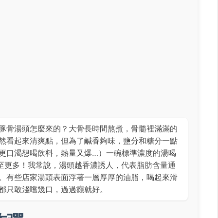
豚骨湯頭怎麼來的？大骨長時間熬煮，骨髓裡滿滿的
然看起來清爽點，但為了鹹香夠味，鹽分和糖分一點
更口渴想喝飲料，熱量又爆…）一碗標準濃度的湯喝
甚至更多！我常說，湯頭越香濃誘人，代表脂肪含量通
。有些店家湯頭表面浮著一層厚厚的油脂，喝起來滑
都只敢淺嚐幾口，過過癮就好。