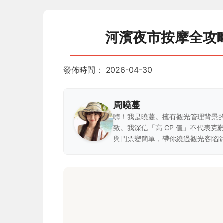
河濱夜市按摩全攻
發佈時間：
2026-04-30
周曉蔓
嗨！我是曉蔓。擁有觀光管理背景
致。我深信「高 CP 值」不代表
與門票變簡單，帶你繞過觀光客陷