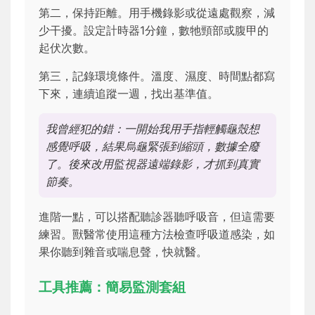
第二，保持距離。用手機錄影或從遠處觀察，減
少干擾。設定計時器1分鐘，數牠頸部或腹甲的
起伏次數。
第三，記錄環境條件。溫度、濕度、時間點都寫
下來，連續追蹤一週，找出基準值。
我曾經犯的錯：一開始我用手指輕觸龜殼想
感覺呼吸，結果烏龜緊張到縮頭，數據全廢
了。後來改用監視器遠端錄影，才抓到真實
節奏。
進階一點，可以搭配聽診器聽呼吸音，但這需要
練習。獸醫常使用這種方法檢查呼吸道感染，如
果你聽到雜音或喘息聲，快就醫。
工具推薦：簡易監測套組