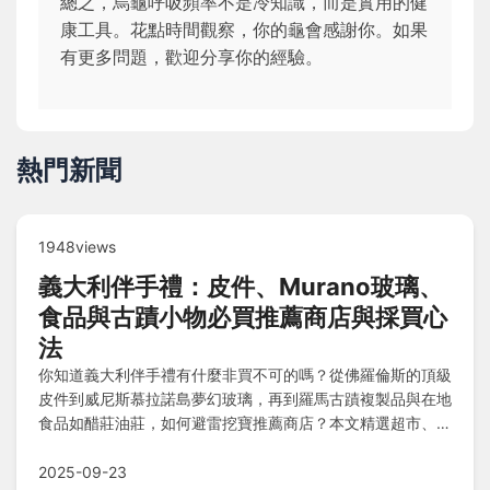
總之，烏龜呼吸頻率不是冷知識，而是實用的健
康工具。花點時間觀察，你的龜會感謝你。如果
有更多問題，歡迎分享你的經驗。
熱門新聞
1948views
義大利伴手禮：皮件、Murano玻璃、
食品與古蹟小物必買推薦商店與採買心
法
你知道義大利伴手禮有什麼非買不可的嗎？從佛羅倫斯的頂級
皮件到威尼斯慕拉諾島夢幻玻璃，再到羅馬古蹟複製品與在地
食品如醋莊油莊，如何避雷挖寶推薦商店？本文精選超市、專
賣店與工坊，搭配價格心法、地址時間及常見問答，教你精打
細算不吃虧！
2025-09-23