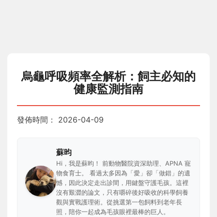
烏龜呼吸頻率全解析：飼主必知的
健康監測指南
發佈時間：
2026-04-09
蘇昀
Hi，我是蘇昀！ 前動物醫院資深助理、APNA 寵
物食育士。 看過太多因為「愛」卻「做錯」的遺
憾，因此決定走出診間，用鍵盤守護毛孩。這裡
沒有艱澀的論文，只有嚼碎後好吸收的科學飼養
觀與實戰護理術。從挑選第一包飼料到老年長
照，陪你一起成為毛孩眼裡最棒的巨人。