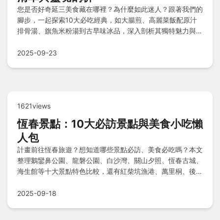
您是否好奇延三美食藏在哪裡？為什麼如此迷人？跟著我們的
腳步，一起探索10大必吃經典，如大腸煎、高麗菜飯配原汁
排骨湯、旗魚米粉湯到古早味冰品，深入剖析其獨特魅力與靈
魂；從總結精華到清單懶人包，還有Q&A快問快答，帶您一
網打盡這隱藏美食天堂的精彩奧秘！
2025-09-23
1621views
恆春景點：10大必訪景點與美食小吃懶
人包
計畫前往恆春旅遊？想知道哪些景點必訪、美食必吃嗎？本文
整理鵝鑾鼻公園、龍磐公園、白沙灣、關山夕照、恆春古城、
海生館等十大景點特色比較，還有紅柴坑漁港、萬里桐、後壁
湖漁港等特色地點，並提供美食小吃速查表和常見問題解答，
助你輕鬆規劃豐富行程。
2025-09-18