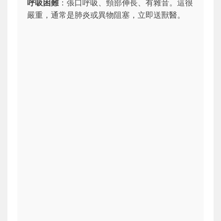
呼吸困難
：張口呼吸、頸部伸長、有雜音。這很
嚴重，通常是肺炎或異物阻塞，立即送獸醫。