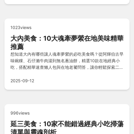
1023views
大內美食：10大魂牽夢縈在地美味精華
推薦
想知道大內有哪些讓人魂牽夢縈的必吃美食嗎？從阿輝伯古早
味碗粿、石仔瀨牛肉湯到無名蔥油餅，精選10款在地經典小
吃，搭配精華速查懶人包與在地老饕問答，讓你輕鬆探索二溪
土窯雞、環湖鬆餅等特色料理，規劃一趟難忘的美食之旅。
2025-09-12
996views
延三美食：10家不能錯過經典小吃掃蕩
清單與靈魂剖析