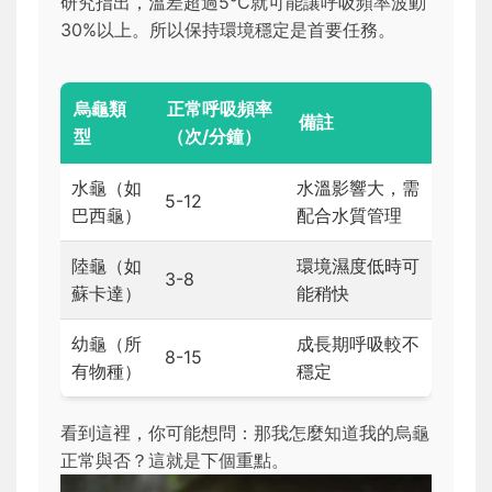
研究指出，溫差超過5°C就可能讓呼吸頻率波動
30%以上。所以保持環境穩定是首要任務。
烏龜類
正常呼吸頻率
備註
型
（次/分鐘）
水龜（如
水溫影響大，需
5-12
巴西龜）
配合水質管理
陸龜（如
環境濕度低時可
3-8
蘇卡達）
能稍快
幼龜（所
成長期呼吸較不
8-15
有物種）
穩定
看到這裡，你可能想問：那我怎麼知道我的烏龜
正常與否？這就是下個重點。